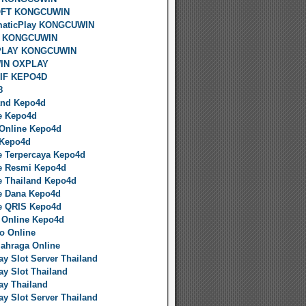
OFT KONGCUWIN
maticPlay KONGCUWIN
t KONGCUWIN
PLAY KONGCUWIN
IN OXPLAY
IF KEPO4D
8
and Kepo4d
e Kepo4d
 Online Kepo4d
 Kepo4d
e Terpercaya Kepo4d
ne Resmi Kepo4d
e Thailand Kepo4d
ne Dana Kepo4d
ne QRIS Kepo4d
t Online Kepo4d
o Online
ahraga Online
y Slot Server Thailand
y Slot Thailand
ay Thailand
y Slot Server Thailand