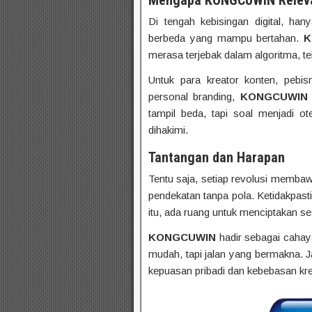
Mengapa KONGCUWIN Relevan
Di tengah kebisingan digital, han
berbeda yang mampu bertahan.
K
merasa terjebak dalam algoritma, tek
Untuk para kreator konten, pebi
personal branding,
KONGCUWIN
tampil beda, tapi soal menjadi oten
dihakimi.
Tantangan dan Harapan
Tentu saja, setiap revolusi memba
pendekatan tanpa pola. Ketidakpas
itu, ada ruang untuk menciptakan s
KONGCUWIN
hadir sebagai cahaya
mudah, tapi jalan yang bermakna. 
kepuasan pribadi dan kebebasan krea