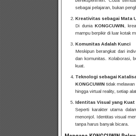
bereksperimen. Coba semua 
sebagai pelajaran, bukan peng
Kreativitas sebagai Mata 
Di dunia
KONGCUWIN
, kre
mampu berpikir di luar kotak 
Komunitas Adalah Kunci
Meskipun berangkat dari indi
dan komunitas. Kolaborasi, b
kuat.
Teknologi sebagai Katalis
KONGCUWIN
tidak melawan 
hingga virtual reality, setiap 
Identitas Visual yang Kuat
Seperti karakter utama da
menonjol. Identitas visual me
tanpa harus banyak bicara.