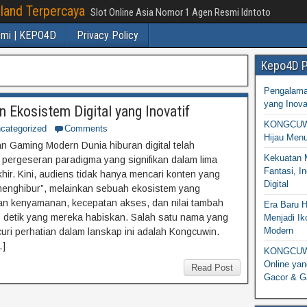
land Terpercaya
Slot Online Asia Nomor 1 Agen Resmi Idntoto
smi | KEPO4D
Privacy Policy
Kepo4D Pu
Pengalama
yang Inovat
Ekosistem Digital yang Inovatif
KONGCUWIN
categorized
Comments
Hijau Men
 Gaming Modern Dunia hiburan digital telah
Kekuatan 
pergeseran paradigma yang signifikan dalam lima
Fantasi, I
khir. Kini, audiens tidak hanya mencari konten yang
Digital
menghibur”, melainkan sebuah ekosistem yang
n kenyamanan, kecepatan akses, dan nilai tambah
Era Baru 
p detik yang mereka habiskan. Salah satu nama yang
Menjadi Ik
Modern
uri perhatian dalam lanskap ini adalah Kongcuwin.
…]
KONGCUWIN
Online ya
Read Post
Gacor & 