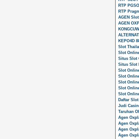
RTP PGS
RTP Prag
AGEN Slo
AGEN OX
KONGCUW
ALTERNAT
KEPO4D 8
Slot Thail
Slot Onlin
Situs Slot
Situs Slot
Slot Onlin
Slot Onli
Slot Onlin
Slot Onli
Slot Onli
Daftar Slo
Judi Casin
Taruhan Ol
Agen Oxpla
Agen Oxpla
Agen Oxpl
Agen Oxpla