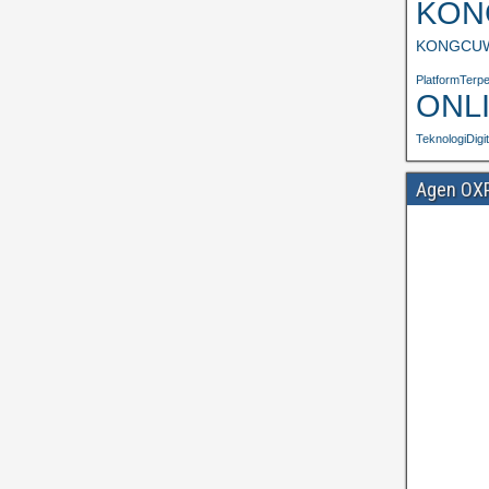
KON
KONGCUW
PlatformTerp
ONL
TeknologiDigit
Agen OX