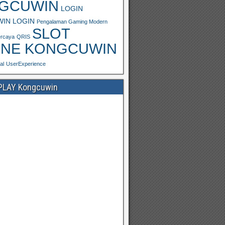
GCUWIN
LOGIN
IN LOGIN
Pengalaman Gaming Modern
SLOT
ercaya
QRIS
INE KONGCUWIN
al
UserExperience
PLAY Kongcuwin