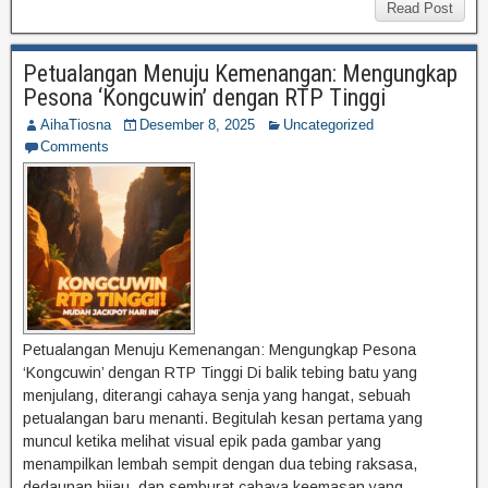
Read Post
Petualangan Menuju Kemenangan: Mengungkap
Pesona ‘Kongcuwin’ dengan RTP Tinggi
AihaTiosna
Desember 8, 2025
Uncategorized
Comments
Petualangan Menuju Kemenangan: Mengungkap Pesona
‘Kongcuwin’ dengan RTP Tinggi Di balik tebing batu yang
menjulang, diterangi cahaya senja yang hangat, sebuah
petualangan baru menanti. Begitulah kesan pertama yang
muncul ketika melihat visual epik pada gambar yang
menampilkan lembah sempit dengan dua tebing raksasa,
dedaunan hijau, dan semburat cahaya keemasan yang