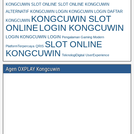
KONGCUWIN SLOT ONLINE SLOT ONLINE KONGCUWIN
ALTERNATIF KONGCUWIN LOGIN KONGCUWIN LOGIN DAFTAR
KONGCUWIN SLOT
KONGCUWIN
ONLINE
LOGIN KONGCUWIN
LOGIN KONGCUWIN LOGIN
Pengalaman Gaming Modern
SLOT ONLINE
PlatformTerpercaya
QRIS
KONGCUWIN
TeknologiDigital
UserExperience
Agen OXPLAY Kongcuwin