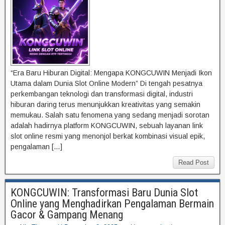
“Era Baru Hiburan Digital: Mengapa KONGCUWIN Menjadi Ikon
Utama dalam Dunia Slot Online Modern” Di tengah pesatnya
perkembangan teknologi dan transformasi digital, industri
hiburan daring terus menunjukkan kreativitas yang semakin
memukau. Salah satu fenomena yang sedang menjadi sorotan
adalah hadirnya platform KONGCUWIN, sebuah layanan link
slot online resmi yang menonjol berkat kombinasi visual epik,
pengalaman […]
Read Post
KONGCUWIN: Transformasi Baru Dunia Slot
Online yang Menghadirkan Pengalaman Bermain
Gacor & Gampang Menang