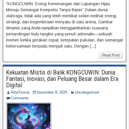
“KONGCUWIN: Energi Kemenangan dari Lapangan Hijau
Menuju Semangat Kompetisi Tanpa Batas” Dalam dunia
olahraga, tidak ada yang lebih memikat selain melihat energi,
strategi, dan kegembiraan menyatu di satu arena. Gambar
dinamis yang Anda tampilkan menggambarkan suasana
pertandingan bulu tangkis yang penuh adrenalin—sebuah
momen ketika gerakan cepat, ketepatan pukulan, dan semangat
kebersamaan berpadu menjadi satu. Dengan […]
Read Post
Kekuatan Mistis di Balik KONGCUWIN: Dunia
Fantasi, Inovasi, dan Peluang Besar dalam Era
Digital
AihaTiosna
Desember 9, 2025
Uncategorized
Comments