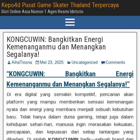
Kepo4d Pusat Game Skater Thailand Terpercaya
Slot Online Asia Nomor 1 Agen Resmi Idntoto
KONGCUWIN: Bangkitkan Energi
Kemenanganmu dan Menangkan
Segalanya!
AihaTiosna
Mei 23, 2025
Uncategorized
Comments
“KONGCUWIN: Bangkitkan Energi
Kemenanganmu dan Menangkan Segalanya!”
Di era digital yang semakin kompetitif, pencarian akan
platform yang mampu memberikan sensasi kemenangan
nyata dan energi yang membara menjadi sebuah kebutuhan
baru. Tidak hanya dalam dunia gaming, tetapi juga dalam
kehidupan sehari-hari, manusia ingin merasakan kekuatan,
pencapaian, dan kepuasan dari setiap tantangan yang
dihadapi. Di sinilah
KONGCUWIN
hadir—sebuah brand dan