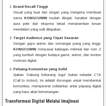
Brand Recall Tinggi
Visual yang kuat dan slogan yang mengena membuat
nama
KONGCUWIN
mudah diingat. Karakter dengan
aura petir dan ekspresi tekad menanamkan kesan
mendalam yang sulit dilupakan.
Target Audience yang Tepat Sasaran
Dengan gaya anime dan semangat juang yang tinggi,
KONGCUWIN
menyasar kalangan milenial dan Gen Z
yang tumbuh dengan budaya game, anime, dan konten
motivasi digital.
Peluang Komunitas yang Solid
Ajakan “Gabung Sekarang Juga” bukan sekadar CTA
(Call to Action). Ini adalah dorongan untuk membentuk
komunitas, mempererat solidaritas antar pejuang digital
yang haus akan kemenangan.
Transformasi Digital Melalui Imajinasi