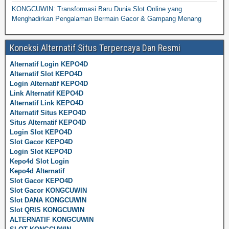
KONGCUWIN: Transformasi Baru Dunia Slot Online yang
Menghadirkan Pengalaman Bermain Gacor & Gampang Menang
Koneksi Alternatif Situs Terpercaya Dan Resmi
Alternatif Login KEPO4D
Alternatif Slot KEPO4D
Login Alternatif KEPO4D
Link Alternatif KEPO4D
Alternatif Link KEPO4D
Alternatif Situs KEPO4D
Situs Alternatif KEPO4D
Login Slot KEPO4D
Slot Gacor KEPO4D
Login Slot KEPO4D
Kepo4d Slot Login
Kepo4d Alternatif
Slot Gacor KEPO4D
Slot Gacor KONGCUWIN
Slot DANA KONGCUWIN
Slot QRIS KONGCUWIN
ALTERNATIF KONGCUWIN