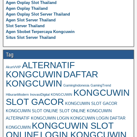
Agen Oxplay Slot Thailand
Agen Oxplay Thailand
Agen Oxplay Slot Server Thailand
Agen Slot Server Thailand
Slot Server Thailand
Agen Sbobet Terpercaya Kongcuwin
Situs Slot Server Thailand
Tag
ALTERNATIF
AkunVVIP
KONGCUWIN
DAFTAR
KONGCUWIN
GamingIndonesia
GamingTrend
KONGCUWIN
HiburanModern
InovasiDigital
KONGCUWIN
SLOT GACOR
KONGCUWIN SLOT GACOR
KONGCUWIN SLOT ONLINE SLOT ONLINE KONGCUWIN
ALTERNATIF KONGCUWIN LOGIN KONGCUWIN LOGIN DAFTAR
KONGCUWIN SLOT
KONGCUWIN
ONLINE
LOGIN KONGCUWIN