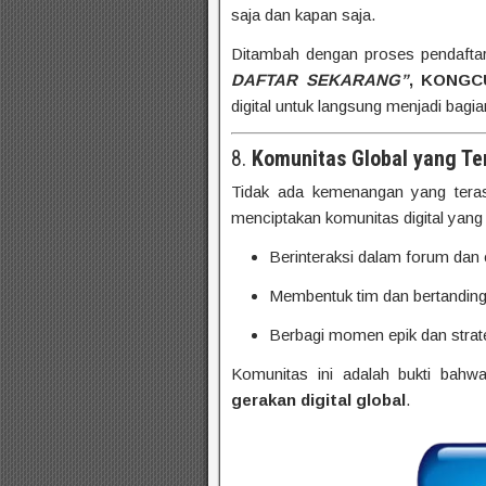
saja dan kapan saja.
Ditambah dengan proses pendaftar
DAFTAR SEKARANG”
,
KONGC
digital untuk langsung menjadi bagian
8.
Komunitas Global yang Te
Tidak ada kemenangan yang terasa
menciptakan komunitas digital yang 
Berinteraksi dalam forum dan c
Membentuk tim dan bertanding 
Berbagi momen epik dan strateg
Komunitas ini adalah bukti bah
gerakan digital global
.