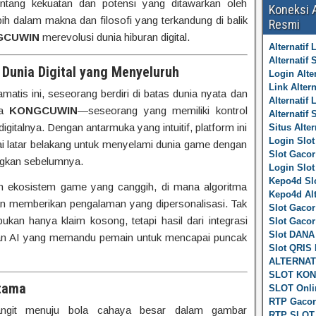
ntang kekuatan dan potensi yang ditawarkan oleh
Koneksi A
lebih dalam makna dan filosofi yang terkandung di balik
Resmi
GCUWIN
merevolusi dunia hiburan digital.
Alternatif
Alternatif
 Dunia Digital yang Menyeluruh
Login Alte
Link Alter
amatis ini, seseorang berdiri di batas dunia nyata dan
Alternatif
na
KONGCUWIN
—seseorang yang memiliki kontrol
Alternatif
igitalnya. Dengan antarmuka yang intuitif, platform ini
Situs Alte
Login Slo
i latar belakang untuk menyelami dunia game dengan
Slot Gaco
ngkan sebelumnya.
Login Slo
Kepo4d Sl
ekosistem game yang canggih, di mana algoritma
Kepo4d Alt
an memberikan pengalaman yang dipersonalisasi. Tak
Slot Gaco
ukan hanya klaim kosong, tetapi hasil dari integrasi
Slot Gac
Slot DAN
dan AI yang memandu pemain untuk mencapai puncak
Slot QRI
ALTERNAT
SLOT KO
Utama
SLOT Onl
RTP Gaco
langit menuju bola cahaya besar dalam gambar
RTP SLOT