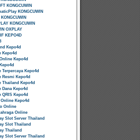
OFT KONGCUWIN
maticPlay KONGCUWIN
t KONGCUWIN
PLAY KONGCUWIN
IN OXPLAY
IF KEPO4D
8
and Kepo4d
e Kepo4d
 Online Kepo4d
 Kepo4d
e Terpercaya Kepo4d
ne Resmi Kepo4d
e Thailand Kepo4d
ne Dana Kepo4d
ne QRIS Kepo4d
t Online Kepo4d
o Online
ahraga Online
y Slot Server Thailand
y Slot Thailand
ay Thailand
y Slot Server Thailand