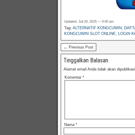
Updated: Juli 20, 2025 — 9:00 am
Tag:
ALTERNATIF KONGCUWIN
,
DAFT
KONGCUWIN SLOT ONLINE
,
LOGIN 
← Previous Post
Tinggalkan Balasan
Alamat email Anda tidak akan dipublikas
Komentar
*
Nama
*