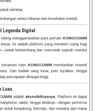
omatis.
ntuk istirahat.
eimbangan antara hiburan dan kesehatan mental.
 Legenda Digital
ak tebing menggambarkan para pemain
KONGCUWIN
 besar. Ini adalah platform yang memberi ruang bagi
n—untuk berkembang dan mencetak sejarah mereka
turnamen rutin,
KONGCUWIN
memberikan insentif
asi. Dari hadiah uang tunai, poin loyalitas, hingga
tiap pencapaian dihargai tinggi.
n Luas
CUWIN
adalah
aksesibilitasnya
. Platform ini dapat
smartphone, tablet, hingga desktop—dengan performa
pun untuk bergabung, bermain, dan menang dari mana