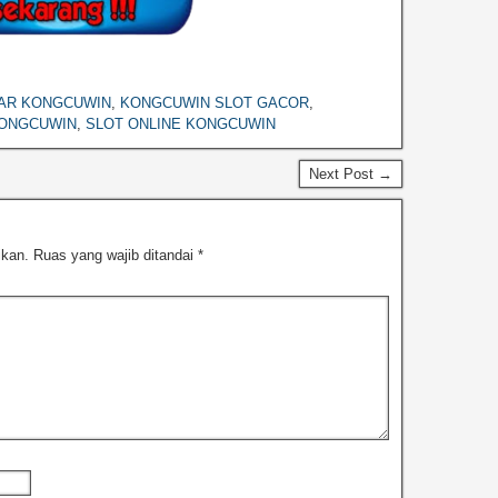
AR KONGCUWIN
,
KONGCUWIN SLOT GACOR
,
KONGCUWIN
,
SLOT ONLINE KONGCUWIN
Next Post →
ikan.
Ruas yang wajib ditandai
*