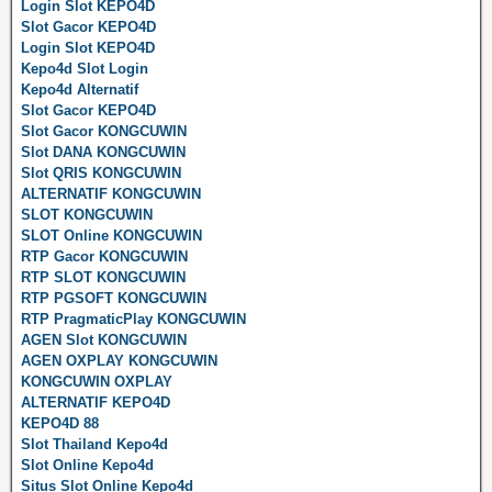
Login Slot KEPO4D
Slot Gacor KEPO4D
Login Slot KEPO4D
Kepo4d Slot Login
Kepo4d Alternatif
Slot Gacor KEPO4D
Slot Gacor KONGCUWIN
Slot DANA KONGCUWIN
Slot QRIS KONGCUWIN
ALTERNATIF KONGCUWIN
SLOT KONGCUWIN
SLOT Online KONGCUWIN
RTP Gacor KONGCUWIN
RTP SLOT KONGCUWIN
RTP PGSOFT KONGCUWIN
RTP PragmaticPlay KONGCUWIN
AGEN Slot KONGCUWIN
AGEN OXPLAY KONGCUWIN
KONGCUWIN OXPLAY
ALTERNATIF KEPO4D
KEPO4D 88
Slot Thailand Kepo4d
Slot Online Kepo4d
Situs Slot Online Kepo4d