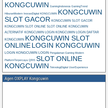
KONGCUWIN
GamingIndonesia
GamingTrend
KONGCUWIN
HiburanModern
InovasiDigital
KONGCUWIN
SLOT GACOR
KONGCUWIN SLOT GACOR
KONGCUWIN SLOT ONLINE SLOT ONLINE KONGCUWIN
ALTERNATIF KONGCUWIN LOGIN KONGCUWIN LOGIN DAFTAR
KONGCUWIN SLOT
KONGCUWIN
ONLINE
LOGIN KONGCUWIN
LOGIN KONGCUWIN LOGIN
Pengalaman Gaming Modern
SLOT ONLINE
PlatformTerpercaya
QRIS
KONGCUWIN
TeknologiDigital
UserExperience
Agen OXPLAY Kongcuwin