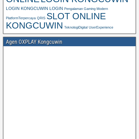
LOGIN KONGCUWIN LOGIN
Pengalaman Gaming Modern
SLOT ONLINE
PlatformTerpercaya
QRIS
KONGCUWIN
TeknologiDigital
UserExperience
Agen OXPLAY Kongcuwin