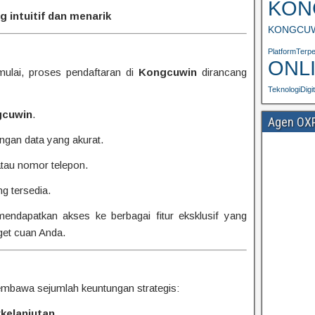
KON
intuitif dan menarik
KONGCUW
PlatformTerp
ONL
mulai, proses pendaftaran di
Kongcuwin
dirancang
TeknologiDigit
cuwin
.
Agen OX
gan data yang akurat.
atau nomor telepon.
g tersedia.
mendapatkan akses ke berbagai fitur eksklusif yang
get cuan Anda.
bawa sejumlah keuntungan strategis:
kelanjutan