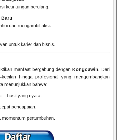
ensi keuntungan berulang.
g Baru
hui dan mengambil aksi.
an untuk karier dan bisnis.
ktikan manfaat bergabung dengan
Kongcuwin
. Dari
il-kecilan hingga profesional yang mengembangkan
eka menunjukkan bahwa:
t = hasil yang nyata.
epat pencapaian.
ga momentum pertumbuhan.