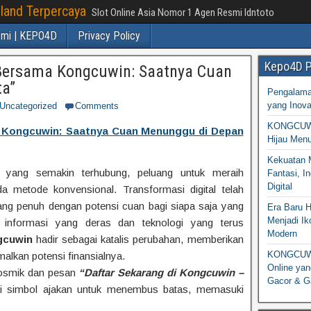
land Terpercaya
Slot Online Asia Nomor 1 Agen Resmi Idntoto
smi | KEPO4D
Privacy Policy
Kepo4D Pu
Bersama Kongcuwin: Saatnya Cuan
a”
Pengalama
yang Inovat
Uncategorized
Comments
KONGCUWIN
 Kongcuwin: Saatnya Cuan Menunggu di Depan
Hijau Men
Kekuatan 
yang semakin terhubung, peluang untuk meraih
Fantasi, I
Digital
da metode konvensional. Transformasi digital telah
g penuh dengan potensi cuan bagi siapa saja yang
Era Baru 
Menjadi Ik
 informasi yang deras dan teknologi yang terus
Modern
gcuwin
hadir sebagai katalis perubahan, memberikan
KONGCUWIN
alkan potensi finansialnya.
Online ya
kosmik dan pesan
“Daftar Sekarang di Kongcuwin –
Gacor & 
 simbol ajakan untuk menembus batas, memasuki