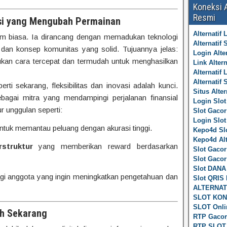
Koneksi A
Resmi
si yang Mengubah Permainan
Alternatif
rm biasa. Ia dirancang dengan memadukan teknologi
Alternatif
s, dan konsep komunitas yang solid. Tujuannya jelas:
Login Alte
an cara tercepat dan termudah untuk menghasilkan
Link Alter
Alternatif
Alternatif
ti sekarang, fleksibilitas dan inovasi adalah kunci.
Situs Alte
bagai mitra yang mendampingi perjalanan finansial
Login Slo
r unggulan seperti:
Slot Gaco
Login Slo
ntuk memantau peluang dengan akurasi tinggi.
Kepo4d Sl
Kepo4d Alt
struktur
yang memberikan reward berdasarkan
Slot Gaco
Slot Gac
Slot DAN
gi anggota yang ingin meningkatkan pengetahuan dan
Slot QRI
ALTERNAT
SLOT KO
SLOT Onl
h Sekarang
RTP Gaco
RTP SLOT