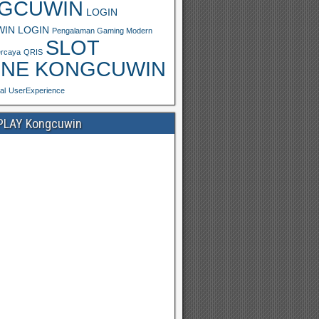
GCUWIN
LOGIN
IN LOGIN
Pengalaman Gaming Modern
SLOT
ercaya
QRIS
INE KONGCUWIN
al
UserExperience
PLAY Kongcuwin