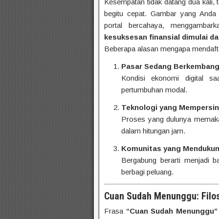
Kesempatan tidak datang dua kali, 
begitu cepat. Gambar yang Anda 
portal bercahaya, menggamba
kesuksesan finansial dimulai dar
Beberapa alasan mengapa mendaft
Pasar Sedang Berkembang
Kondisi ekonomi digital s
pertumbuhan modal.
Teknologi yang Mempersin
Proses yang dulunya memakan
dalam hitungan jam.
Komunitas yang Menduku
Bergabung berarti menjadi b
berbagi peluang.
Cuan Sudah Menunggu: Filoso
Frasa
“Cuan Sudah Menunggu”