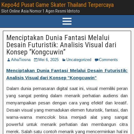
Kepo4d Pusat Game Skater Thailand Terpercaya
Slot Online Asia Nomor 1 Agen Resmi Idntoto
Menciptakan Dunia Fantasi Melalui
Desain Futuristik: Analisis Visual dari
Konsep “Kongcuwin”
AihaTiosna
Mei 6, 2025
Uncategorized
Comments
Menciptakan Dunia Fantasi Melalui Desain Futuristik:
Analisis Visual dari Konsep “Kongcuwin”
Dalam dunia pemasaran digital saat ini, visual memiliki peran
yang sangat penting dalam menarik perhatian audiens dan
menyampaikan pesan dengan cara yang efektif dan kreatif.
Desain visual yang memadukan elemen futuristik, fantasi, dan
warna-warna mencolok bisa menjadi alat yang sangat
powerful untuk menarik perhatian dan membangun citra
merek. Salah satu contoh menarik yang mencerminkan hal ini