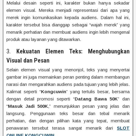
Melalui desain seperti ini, karakter bukan hanya sekadar
elemen visual. Mereka menjadi representasi dari apa yang
merek ingin komunikasikan kepada audiens. Dalam hal ini,
karakter tersebut bisa dianggap sebagai “wajah merek” yang
menarik perhatian dan membuat audiens ingin lebih mengenal
produk atau layanan yang ditawarkan.
3.
Kekuatan Elemen Teks: Menghubungkan
Visual dan Pesan
Selain elemen visual yang menonjol, teks yang menyertai
gambar ini juga memainkan peran penting dalam membangun
narasi dan mengarahkan audiens pada tujuan yang lebih jelas.
Kalimat seperti “
Kongcuwin
” yang tertulis besar, bersama
dengan detail promosi seperti “
Datang Bawa 50K
” dan
“
Masuk Jadi 500K
,” menunjukkan pesan yang jelas dan
langsung. Penggunaan teks besar dan tebal menarik
perhatian, dan dengan pilihan kata yang tepat, membuat
penawaran tersebut terasa sangat menarik dari
SLOT
ONLINE KONGCUWIN.