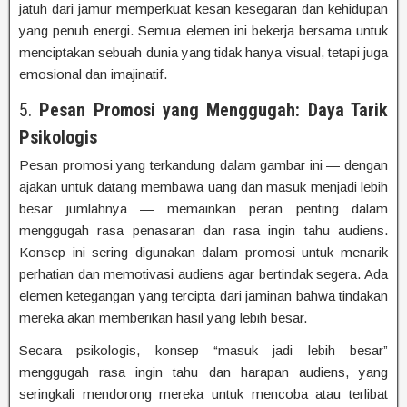
jatuh dari jamur memperkuat kesan kesegaran dan kehidupan
yang penuh energi. Semua elemen ini bekerja bersama untuk
menciptakan sebuah dunia yang tidak hanya visual, tetapi juga
emosional dan imajinatif.
5.
Pesan Promosi yang Menggugah: Daya Tarik
Psikologis
Pesan promosi yang terkandung dalam gambar ini — dengan
ajakan untuk datang membawa uang dan masuk menjadi lebih
besar jumlahnya — memainkan peran penting dalam
menggugah rasa penasaran dan rasa ingin tahu audiens.
Konsep ini sering digunakan dalam promosi untuk menarik
perhatian dan memotivasi audiens agar bertindak segera. Ada
elemen ketegangan yang tercipta dari jaminan bahwa tindakan
mereka akan memberikan hasil yang lebih besar.
Secara psikologis, konsep “masuk jadi lebih besar”
menggugah rasa ingin tahu dan harapan audiens, yang
seringkali mendorong mereka untuk mencoba atau terlibat