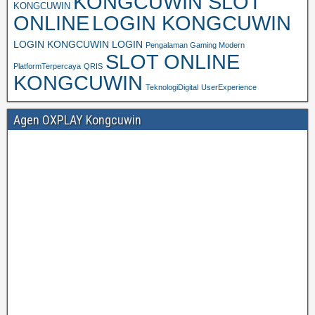
KONGCUWIN SLOT
KONGCUWIN
ONLINE
LOGIN KONGCUWIN
LOGIN KONGCUWIN LOGIN
Pengalaman Gaming Modern
SLOT ONLINE
PlatformTerpercaya
QRIS
KONGCUWIN
TeknologiDigital
UserExperience
Agen OXPLAY Kongcuwin