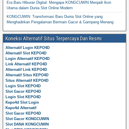
Era Baru Hiburan Digital: Mengapa KONGCUWIN Menjadi Ikon
Utama dalam Dunia Slot Online Modern
KONGCUWIN: Transformasi Baru Dunia Slot Online yang
Menghadirkan Pengalaman Bermain Gacor & Gampang Menang
Koneksi Alternatif Situs Terpercaya Dan Resmi
Alternatif Login KEPO4D
Alternatif Slot KEPO4D
Login Alternatif KEPO4D
Link Alternatif KEPO4D
Alternatif Link KEPO4D
Alternatif Situs KEPO4D
Situs Alternatif KEPO4D
Login Slot KEPO4D
Slot Gacor KEPO4D
Login Slot KEPO4D
Kepo4d Slot Login
Kepo4d Alternatif
Slot Gacor KEPO4D
Slot Gacor KONGCUWIN
Slot DANA KONGCUWIN