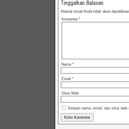
Tinggalkan Balasan
Alamat email Anda tidak akan dipublikas
Komentar
*
Nama
*
Email
*
Situs Web
Simpan nama, email, dan situs web 