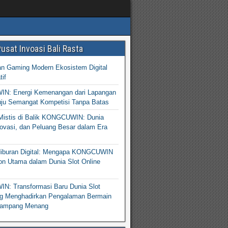
sat Invoasi Bali Rasta
n Gaming Modern Ekosistem Digital
if
: Energi Kemenangan dari Lapangan
uju Semangat Kompetisi Tanpa Batas
Mistis di Balik KONGCUWIN: Dunia
novasi, dan Peluang Besar dalam Era
Hiburan Digital: Mengapa KONGCUWIN
on Utama dalam Dunia Slot Online
: Transformasi Baru Dunia Slot
ng Menghadirkan Pengalaman Bermain
Gampang Menang