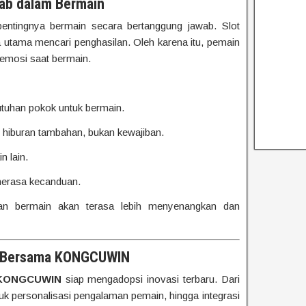
wab dalam Bermain
ntingnya bermain secara bertanggung jawab. Slot
a utama mencari penghasilan. Oleh karena itu, pemain
 emosi saat bermain.
tuhan pokok untuk bermain.
i hiburan tambahan, bukan kewajiban.
 lain.
 merasa kecanduan.
an bermain akan terasa lebih menyenangkan dan
ne Bersama KONGCUWIN
KONGCUWIN
siap mengadopsi inovasi terbaru. Dari
k personalisasi pengalaman pemain, hingga integrasi