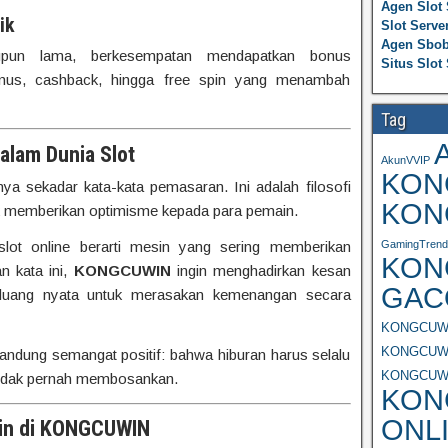
Agen Slot 
ik
Slot Serve
Agen Sbob
upun lama, berkesempatan mendapatkan bonus
Situs Slot
nus, cashback, hingga free spin yang menambah
Tag
dalam Dunia Slot
AkunVVIP
KON
a sekadar kata-kata pemasaran. Ini adalah filosofi
KON
 memberikan optimisme kepada para pemain.
slot online berarti mesin yang sering memberikan
GamingTrend
KON
 kata ini,
KONGCUWIN
ingin menghadirkan kesan
GAC
eluang nyata untuk merasakan kemenangan secara
KONGCUWI
KONGCUWI
ngandung semangat positif: bahwa hiburan harus selalu
KONGCUWI
tidak pernah membosankan.
KON
ONL
ain di KONGCUWIN