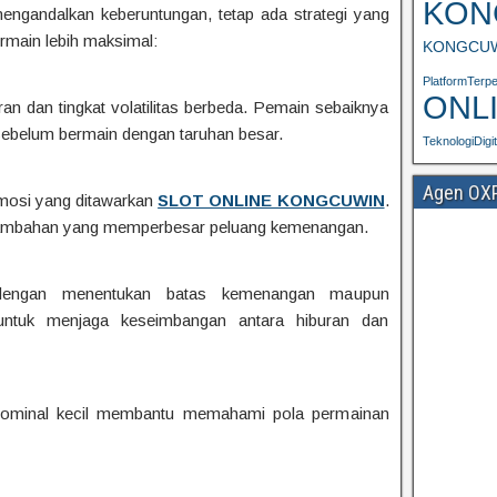
KON
engandalkan keberuntungan, tetap ada strategi yang
rmain lebih maksimal:
KONGCUW
PlatformTerp
ONL
ran dan tingkat volatilitas berbeda. Pemain sebaiknya
t sebelum bermain dengan taruhan besar.
TeknologiDigit
Agen OX
mosi yang ditawarkan
SLOT ONLINE KONGCUWIN
.
tambahan yang memperbesar peluang kemenangan.
 dengan menentukan batas kemenangan maupun
 untuk menjaga keseimbangan antara hiburan dan
nominal kecil membantu memahami pola permainan