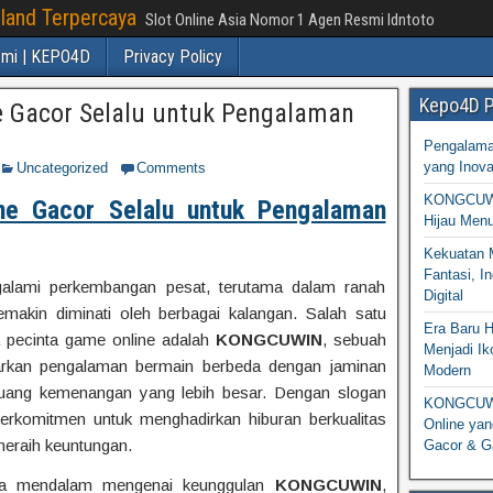
land Terpercaya
Slot Online Asia Nomor 1 Agen Resmi Idntoto
smi | KEPO4D
Privacy Policy
Kepo4D Pu
e Gacor Selalu untuk Pengalaman
Pengalama
yang Inovat
Uncategorized
Comments
KONGCUWIN
ne Gacor Selalu untuk Pengalaman
Hijau Men
Kekuatan 
Fantasi, I
engalami perkembangan pesat, terutama dalam ranah
Digital
emakin diminati oleh berbagai kalangan. Salah satu
Era Baru 
a pecinta game online adalah
KONGCUWIN
, sebuah
Menjadi Ik
arkan pengalaman bermain berbeda dengan jaminan
Modern
uang kemenangan yang lebih besar. Dengan slogan
KONGCUWIN
rkomitmen untuk menghadirkan hiburan berkualitas
Online ya
meraih keuntungan.
Gacor & 
ara mendalam mengenai keunggulan
KONGCUWIN
,