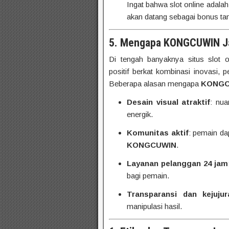
Ingat bahwa slot online adal
akan datang sebagai bonus t
5. Mengapa KONGCUWIN Ja
Di tengah banyaknya situs slot o
positif berkat kombinasi inovasi,
Beberapa alasan mengapa
KONGC
Desain visual atraktif
: nu
energik.
Komunitas aktif
: pemain d
KONGCUWIN
.
Layanan pelanggan 24 jam
bagi pemain.
Transparansi dan kejujur
manipulasi hasil.