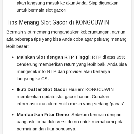
akan langsung masuk ke akun Anda. Siap digunakan
untuk bermain slot gacor!
Tips Menang Slot Gacor di KONGCUWIN
Bermain slot memang mengandalkan keberuntungan, namun
ada beberapa tips yang bisa Anda coba agar peluang menang
lebih besar:
Mainkan Slot dengan RTP Tinggi
: RTP di atas 95%
cenderung memberikan return yang lebih baik. Anda bisa
mengecek info RTP dari provider atau bertanya
langsung ke CS.
Ikuti Daftar Slot Gacor Harian
: KONGCUWIN
memberikan update slot gacor harian. Gunakan
informasi ini untuk memilih mesin yang sedang “panas”.
Manfaatkan Fitur Demo
: Sebelum bermain dengan
uang asli, coba dulu versi demo untuk memahami pola
permainan dan fitur bonusnya.