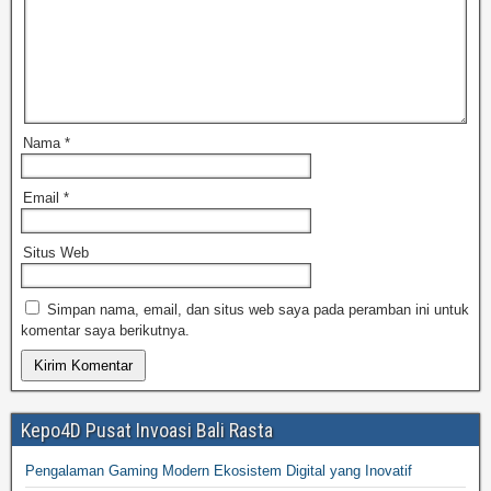
Nama
*
Email
*
Situs Web
Simpan nama, email, dan situs web saya pada peramban ini untuk
komentar saya berikutnya.
Kepo4D Pusat Invoasi Bali Rasta
Pengalaman Gaming Modern Ekosistem Digital yang Inovatif