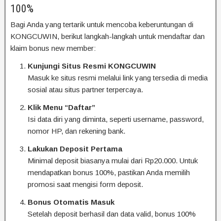
100%
Bagi Anda yang tertarik untuk mencoba keberuntungan di
KONGCUWIN, berikut langkah-langkah untuk mendaftar dan
klaim bonus new member:
Kunjungi Situs Resmi KONGCUWIN
Masuk ke situs resmi melalui link yang tersedia di media
sosial atau situs partner terpercaya.
Klik Menu “Daftar”
Isi data diri yang diminta, seperti username, password,
nomor HP, dan rekening bank.
Lakukan Deposit Pertama
Minimal deposit biasanya mulai dari Rp20.000. Untuk
mendapatkan bonus 100%, pastikan Anda memilih
promosi saat mengisi form deposit.
Bonus Otomatis Masuk
Setelah deposit berhasil dan data valid, bonus 100%