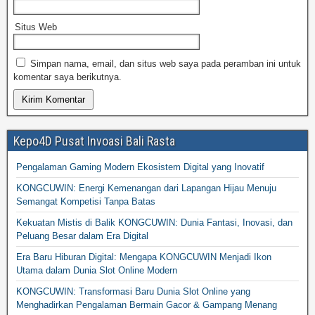
Situs Web
Simpan nama, email, dan situs web saya pada peramban ini untuk
komentar saya berikutnya.
Kepo4D Pusat Invoasi Bali Rasta
Pengalaman Gaming Modern Ekosistem Digital yang Inovatif
KONGCUWIN: Energi Kemenangan dari Lapangan Hijau Menuju
Semangat Kompetisi Tanpa Batas
Kekuatan Mistis di Balik KONGCUWIN: Dunia Fantasi, Inovasi, dan
Peluang Besar dalam Era Digital
Era Baru Hiburan Digital: Mengapa KONGCUWIN Menjadi Ikon
Utama dalam Dunia Slot Online Modern
KONGCUWIN: Transformasi Baru Dunia Slot Online yang
Menghadirkan Pengalaman Bermain Gacor & Gampang Menang