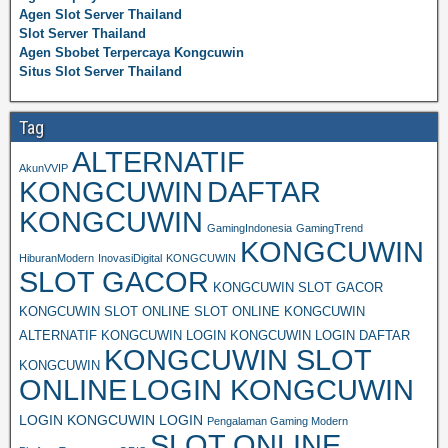
Agen Slot Server Thailand
Slot Server Thailand
Agen Sbobet Terpercaya Kongcuwin
Situs Slot Server Thailand
Tag
ALTERNATIF
AkunVVIP
KONGCUWIN
DAFTAR
KONGCUWIN
GamingIndonesia
GamingTrend
KONGCUWIN
HiburanModern
InovasiDigital
KONGCUWIN
SLOT GACOR
KONGCUWIN SLOT GACOR
KONGCUWIN SLOT ONLINE SLOT ONLINE KONGCUWIN
ALTERNATIF KONGCUWIN LOGIN KONGCUWIN LOGIN DAFTAR
KONGCUWIN SLOT
KONGCUWIN
ONLINE
LOGIN KONGCUWIN
LOGIN KONGCUWIN LOGIN
Pengalaman Gaming Modern
SLOT ONLINE