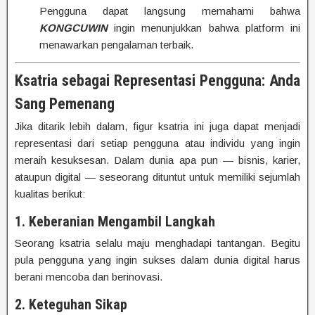
Pengguna dapat langsung memahami bahwa
KONGCUWIN
ingin menunjukkan bahwa platform ini
menawarkan pengalaman terbaik.
Ksatria sebagai Representasi Pengguna: Anda
Sang Pemenang
Jika ditarik lebih dalam, figur ksatria ini juga dapat menjadi
representasi dari setiap pengguna atau individu yang ingin
meraih kesuksesan. Dalam dunia apa pun — bisnis, karier,
ataupun digital — seseorang dituntut untuk memiliki sejumlah
kualitas berikut:
1. Keberanian Mengambil Langkah
Seorang ksatria selalu maju menghadapi tantangan. Begitu
pula pengguna yang ingin sukses dalam dunia digital harus
berani mencoba dan berinovasi.
2. Keteguhan Sikap