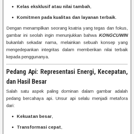
Kelas eksklusif atau nilai tambah
,
Komitmen pada kualitas dan layanan terbaik
.
Dengan menampilkan seorang ksatria yang tegas dan fokus,
gambar ini seolah ingin menunjukkan bahwa
KONGCUWIN
bukanlah sekadar nama, melainkan sebuah konsep yang
mengedepankan integritas dalam memberikan nilai terbaik
kepada penggunanya.
Pedang Api: Representasi Energi, Kecepatan,
dan Hasil Besar
Salah satu aspek paling dominan dalam gambar adalah
pedang bercahaya api. Unsur api selalu menjadi metafora
dari:
Kekuatan besar
,
Transformasi cepat
,