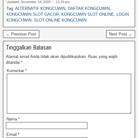
Updated: November 14, 2025 — 12:20 pm
Tag:
ALTERNATIF KONGCUWIN
,
DAFTAR KONGCUWIN
,
KONGCUWIN SLOT GACOR
,
KONGCUWIN SLOT ONLINE
,
LOGIN
KONGCUWIN
,
SLOT ONLINE KONGCUWIN
← Previous Post
Next Post →
Tinggalkan Balasan
Alamat email Anda tidak akan dipublikasikan.
Ruas yang wajib
ditandai
*
Komentar
*
Nama
*
Email
*