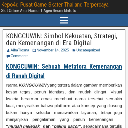
Kepo4d Pusat Game Skater Thailand Terpercaya
Slot Online Asia Nomor 1 Agen Resmi Idntoto
KONGCUWIN: Simbol Kekuatan, Strategi,
dan Kemenangan di Era Digital
AihaTiosna
November 14, 2025
Uncategorized
Comments
KONGCUWIN: Sebuah Metafora Kemenangan
di Ranah Digital
Nama
KONGCUWIN
yang tertera dalam gambar memberikan
kesan tegas, penuh identitas, dan mudah diingat. Visual
ksatria berarmor emas membuat nama tersebut semakin
kuat, menyiratkan bahwa platform atau konsep yang diusung
bukan hanya sekadar menawarkan layanan, tetapi juga
menjanjikan pengalaman yang penuh kemenangan —
“
mudah meledak
” dan “
paling gacor
”
, sebagaimana tertulis