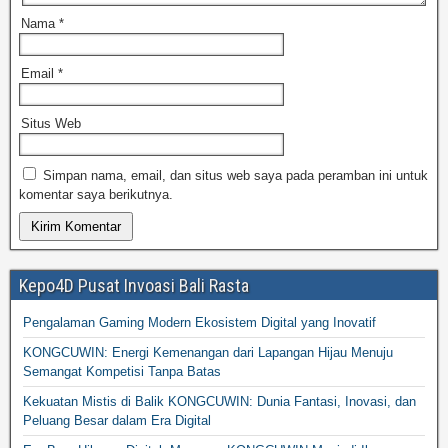
Nama
*
Email
*
Situs Web
Simpan nama, email, dan situs web saya pada peramban ini untuk
komentar saya berikutnya.
Kepo4D Pusat Invoasi Bali Rasta
Pengalaman Gaming Modern Ekosistem Digital yang Inovatif
KONGCUWIN: Energi Kemenangan dari Lapangan Hijau Menuju
Semangat Kompetisi Tanpa Batas
Kekuatan Mistis di Balik KONGCUWIN: Dunia Fantasi, Inovasi, dan
Peluang Besar dalam Era Digital