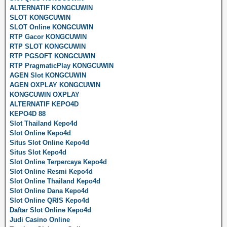
ALTERNATIF KONGCUWIN
SLOT KONGCUWIN
SLOT Online KONGCUWIN
RTP Gacor KONGCUWIN
RTP SLOT KONGCUWIN
RTP PGSOFT KONGCUWIN
RTP PragmaticPlay KONGCUWIN
AGEN Slot KONGCUWIN
AGEN OXPLAY KONGCUWIN
KONGCUWIN OXPLAY
ALTERNATIF KEPO4D
KEPO4D 88
Slot Thailand Kepo4d
Slot Online Kepo4d
Situs Slot Online Kepo4d
Situs Slot Kepo4d
Slot Online Terpercaya Kepo4d
Slot Online Resmi Kepo4d
Slot Online Thailand Kepo4d
Slot Online Dana Kepo4d
Slot Online QRIS Kepo4d
Daftar Slot Online Kepo4d
Judi Casino Online