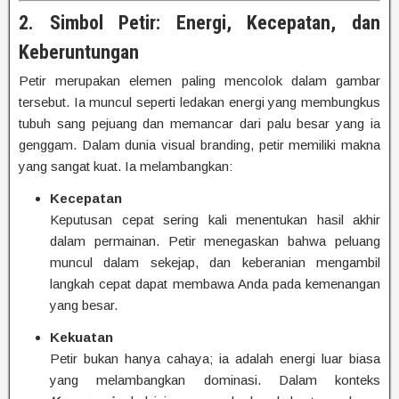
2. Simbol Petir: Energi, Kecepatan, dan
Keberuntungan
Petir merupakan elemen paling mencolok dalam gambar
tersebut. Ia muncul seperti ledakan energi yang membungkus
tubuh sang pejuang dan memancar dari palu besar yang ia
genggam. Dalam dunia visual branding, petir memiliki makna
yang sangat kuat. Ia melambangkan:
Kecepatan
Keputusan cepat sering kali menentukan hasil akhir
dalam permainan. Petir menegaskan bahwa peluang
muncul dalam sekejap, dan keberanian mengambil
langkah cepat dapat membawa Anda pada kemenangan
yang besar.
Kekuatan
Petir bukan hanya cahaya; ia adalah energi luar biasa
yang melambangkan dominasi. Dalam konteks