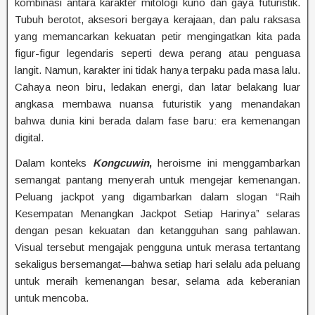
kombinasi antara karakter mitologi kuno dan gaya futuristik.
Tubuh berotot, aksesori bergaya kerajaan, dan palu raksasa
yang memancarkan kekuatan petir mengingatkan kita pada
figur-figur legendaris seperti dewa perang atau penguasa
langit. Namun, karakter ini tidak hanya terpaku pada masa lalu.
Cahaya neon biru, ledakan energi, dan latar belakang luar
angkasa membawa nuansa futuristik yang menandakan
bahwa dunia kini berada dalam fase baru: era kemenangan
digital.
Dalam konteks
Kongcuwin
,
heroisme ini menggambarkan
semangat pantang menyerah untuk mengejar kemenangan.
Peluang jackpot yang digambarkan dalam slogan “Raih
Kesempatan Menangkan Jackpot Setiap Harinya” selaras
dengan pesan kekuatan dan ketangguhan sang pahlawan.
Visual tersebut mengajak pengguna untuk merasa tertantang
sekaligus bersemangat—bahwa setiap hari selalu ada peluang
untuk meraih kemenangan besar, selama ada keberanian
untuk mencoba.