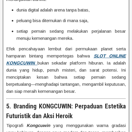
dunia digital adalah arena tanpa batas,
peluang bisa ditemukan di mana saja,
setiap pemain sedang melakukan perjalanan besar
menuju kemenangan mereka.
Efek pencahayaan lembut dari permukaan planet serta
hamparan bintang mempertegas bahwa
SLOT ONLINE
KONGCUWIN
bukan sekadar platform hiburan. Ia adalah
dunia yang hidup, penuh misteri, dan sarat potensi. Ini
menciptakan kesan bahwa setiap pemain sedang
berpetualang—menghadapi tantangan, mengambil keputusan,
dan siap meraih kemenangan besar.
5. Branding KONGCUWIN: Perpaduan Estetika
Futuristik dan Aksi Heroik
Tipografi
Kongcuwin
yang menggunakan warna gradasi