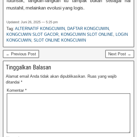
futuristik, langkah-langkah itu tampak bukan sebagai hal
mustahil, melainkan evolusi yang logis.
Updated: Juni 26, 2025 — 5:25 pm
Tag:
ALTERNATIF KONGCUWIN
,
DAFTAR KONGCUWIN
,
KONGCUWIN SLOT GACOR
,
KONGCUWIN SLOT ONLINE
,
LOGIN
KONGCUWIN
,
SLOT ONLINE KONGCUWIN
← Previous Post
Next Post →
Tinggalkan Balasan
Alamat email Anda tidak akan dipublikasikan.
Ruas yang wajib
ditandai
*
Komentar
*