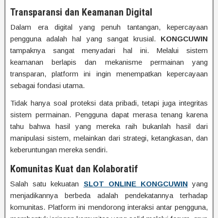
Transparansi dan Keamanan Digital
Dalam era digital yang penuh tantangan, kepercayaan
pengguna adalah hal yang sangat krusial.
KONGCUWIN
tampaknya sangat menyadari hal ini. Melalui sistem
keamanan berlapis dan mekanisme permainan yang
transparan, platform ini ingin menempatkan kepercayaan
sebagai fondasi utama.
Tidak hanya soal proteksi data pribadi, tetapi juga integritas
sistem permainan. Pengguna dapat merasa tenang karena
tahu bahwa hasil yang mereka raih bukanlah hasil dari
manipulasi sistem, melainkan dari strategi, ketangkasan, dan
keberuntungan mereka sendiri.
Komunitas Kuat dan Kolaboratif
Salah satu kekuatan
SLOT ONLINE KONGCUWIN
yang
menjadikannya berbeda adalah pendekatannya terhadap
komunitas. Platform ini mendorong interaksi antar pengguna,