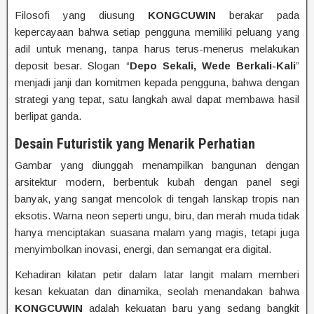
Filosofi yang diusung
KONGCUWIN
berakar pada
kepercayaan bahwa setiap pengguna memiliki peluang yang
adil untuk menang, tanpa harus terus-menerus melakukan
deposit besar. Slogan “
Depo Sekali, Wede Berkali-Kali
”
menjadi janji dan komitmen kepada pengguna, bahwa dengan
strategi yang tepat, satu langkah awal dapat membawa hasil
berlipat ganda.
Desain Futuristik yang Menarik Perhatian
Gambar yang diunggah menampilkan bangunan dengan
arsitektur modern, berbentuk kubah dengan panel segi
banyak, yang sangat mencolok di tengah lanskap tropis nan
eksotis. Warna neon seperti ungu, biru, dan merah muda tidak
hanya menciptakan suasana malam yang magis, tetapi juga
menyimbolkan inovasi, energi, dan semangat era digital.
Kehadiran kilatan petir dalam latar langit malam memberi
kesan kekuatan dan dinamika, seolah menandakan bahwa
KONGCUWIN
adalah kekuatan baru yang sedang bangkit