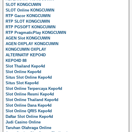
SLOT KONGCUWIN
SLOT Online KONGCUWIN
RTP Gacor KONGCUWIN
RTP SLOT KONGCUWIN
RTP PGSOFT KONGCUWIN
RTP PragmaticPlay KONGCUWIN
AGEN Slot KONGCUWIN
AGEN OXPLAY KONGCUWIN
KONGCUWIN OXPLAY
ALTERNATIF KEPO4D
KEPO4D 88
Slot Thailand Kepo4d
Slot Online Kepo4d
Situs Slot Online Kepo4d
Situs Slot Kepo4d
Slot Online Terpercaya Kepo4d
Slot Online Resmi Kepo4d
Slot Online Thailand Kepo4d
Slot Online Dana Kepo4d
Slot Online QRIS Kepo4d
Daftar Slot Online Kepo4d
Judi Casino Online
Taruhan Olahraga Online