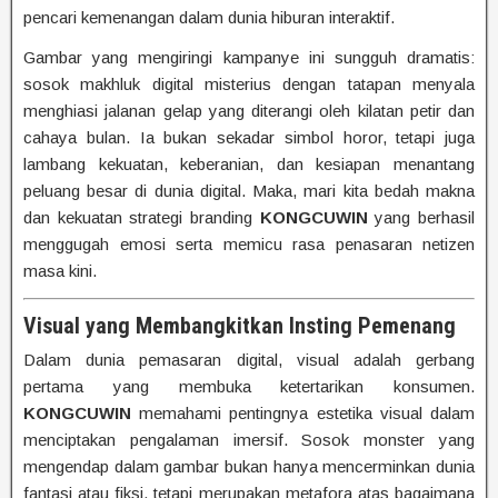
pencari kemenangan dalam dunia hiburan interaktif.
Gambar yang mengiringi kampanye ini sungguh dramatis:
sosok makhluk digital misterius dengan tatapan menyala
menghiasi jalanan gelap yang diterangi oleh kilatan petir dan
cahaya bulan. Ia bukan sekadar simbol horor, tetapi juga
lambang kekuatan, keberanian, dan kesiapan menantang
peluang besar di dunia digital. Maka, mari kita bedah makna
dan kekuatan strategi branding
KONGCUWIN
yang berhasil
menggugah emosi serta memicu rasa penasaran netizen
masa kini.
Visual yang Membangkitkan Insting Pemenang
Dalam dunia pemasaran digital, visual adalah gerbang
pertama yang membuka ketertarikan konsumen.
KONGCUWIN
memahami pentingnya estetika visual dalam
menciptakan pengalaman imersif. Sosok monster yang
mengendap dalam gambar bukan hanya mencerminkan dunia
fantasi atau fiksi, tetapi merupakan metafora atas bagaimana