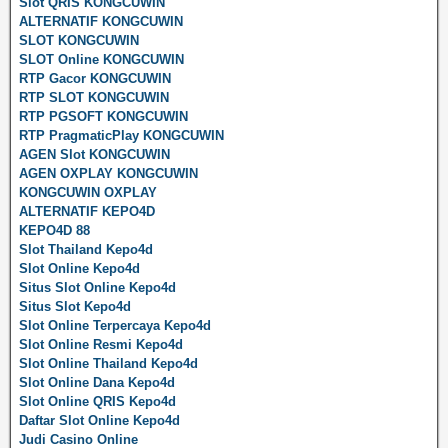
Slot QRIS KONGCUWIN
ALTERNATIF KONGCUWIN
SLOT KONGCUWIN
SLOT Online KONGCUWIN
RTP Gacor KONGCUWIN
RTP SLOT KONGCUWIN
RTP PGSOFT KONGCUWIN
RTP PragmaticPlay KONGCUWIN
AGEN Slot KONGCUWIN
AGEN OXPLAY KONGCUWIN
KONGCUWIN OXPLAY
ALTERNATIF KEPO4D
KEPO4D 88
Slot Thailand Kepo4d
Slot Online Kepo4d
Situs Slot Online Kepo4d
Situs Slot Kepo4d
Slot Online Terpercaya Kepo4d
Slot Online Resmi Kepo4d
Slot Online Thailand Kepo4d
Slot Online Dana Kepo4d
Slot Online QRIS Kepo4d
Daftar Slot Online Kepo4d
Judi Casino Online