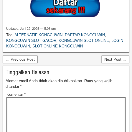
Updated: Juni 22, 2025 — 5:08 pm
Tag:
ALTERNATIF KONGCUWIN
,
DAFTAR KONGCUWIN
,
KONGCUWIN SLOT GACOR
,
KONGCUWIN SLOT ONLINE
,
LOGIN
KONGCUWIN
,
SLOT ONLINE KONGCUWIN
← Previous Post
Next Post →
Tinggalkan Balasan
Alamat email Anda tidak akan dipublikasikan.
Ruas yang wajib
ditandai
*
Komentar
*