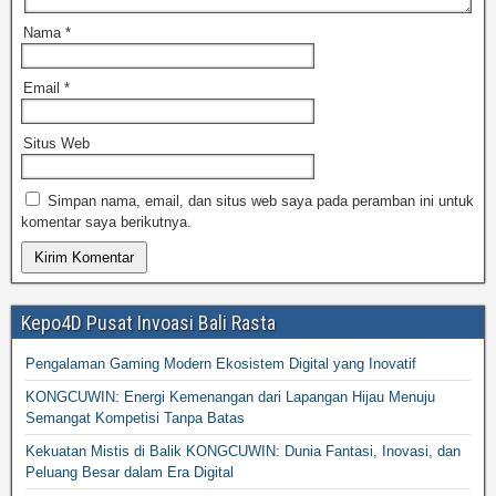
Nama
*
Email
*
Situs Web
Simpan nama, email, dan situs web saya pada peramban ini untuk
komentar saya berikutnya.
Kepo4D Pusat Invoasi Bali Rasta
Pengalaman Gaming Modern Ekosistem Digital yang Inovatif
KONGCUWIN: Energi Kemenangan dari Lapangan Hijau Menuju
Semangat Kompetisi Tanpa Batas
Kekuatan Mistis di Balik KONGCUWIN: Dunia Fantasi, Inovasi, dan
Peluang Besar dalam Era Digital