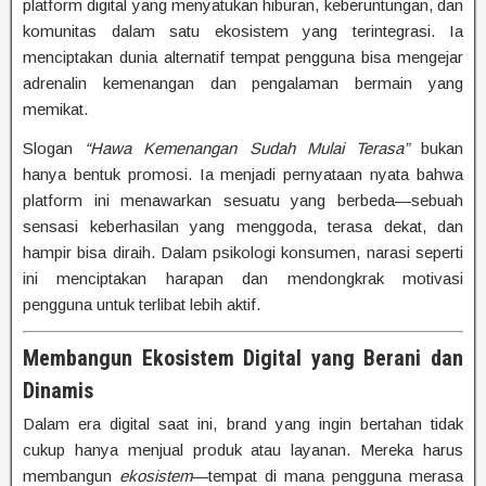
platform digital yang menyatukan hiburan, keberuntungan, dan
komunitas dalam satu ekosistem yang terintegrasi. Ia
menciptakan dunia alternatif tempat pengguna bisa mengejar
adrenalin kemenangan dan pengalaman bermain yang
memikat.
Slogan
“Hawa Kemenangan Sudah Mulai Terasa”
bukan
hanya bentuk promosi. Ia menjadi pernyataan nyata bahwa
platform ini menawarkan sesuatu yang berbeda—sebuah
sensasi keberhasilan yang menggoda, terasa dekat, dan
hampir bisa diraih. Dalam psikologi konsumen, narasi seperti
ini menciptakan harapan dan mendongkrak motivasi
pengguna untuk terlibat lebih aktif.
Membangun Ekosistem Digital yang Berani dan
Dinamis
Dalam era digital saat ini, brand yang ingin bertahan tidak
cukup hanya menjual produk atau layanan. Mereka harus
membangun
ekosistem
—tempat di mana pengguna merasa