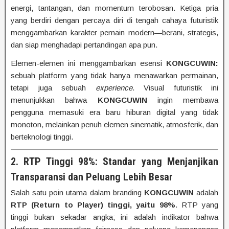
energi, tantangan, dan momentum terobosan. Ketiga pria
yang berdiri dengan percaya diri di tengah cahaya futuristik
menggambarkan karakter pemain modern—berani, strategis,
dan siap menghadapi pertandingan apa pun.
Elemen-elemen ini menggambarkan esensi
KONGCUWIN:
sebuah platform yang tidak hanya menawarkan permainan,
tetapi juga sebuah
experience
. Visual futuristik ini
menunjukkan bahwa
KONGCUWIN
ingin membawa
pengguna memasuki era baru hiburan digital yang tidak
monoton, melainkan penuh elemen sinematik, atmosferik, dan
berteknologi tinggi.
2. RTP Tinggi 98%: Standar yang Menjanjikan
Transparansi dan Peluang Lebih Besar
Salah satu poin utama dalam branding
KONGCUWIN
adalah
RTP (Return to Player) tinggi, yaitu 98%
. RTP yang
tinggi bukan sekadar angka; ini adalah indikator bahwa