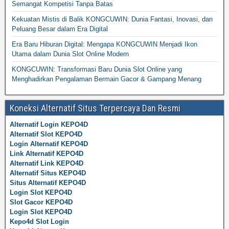
Semangat Kompetisi Tanpa Batas
Kekuatan Mistis di Balik KONGCUWIN: Dunia Fantasi, Inovasi, dan
Peluang Besar dalam Era Digital
Era Baru Hiburan Digital: Mengapa KONGCUWIN Menjadi Ikon
Utama dalam Dunia Slot Online Modern
KONGCUWIN: Transformasi Baru Dunia Slot Online yang
Menghadirkan Pengalaman Bermain Gacor & Gampang Menang
Koneksi Alternatif Situs Terpercaya Dan Resmi
Alternatif Login KEPO4D
Alternatif Slot KEPO4D
Login Alternatif KEPO4D
Link Alternatif KEPO4D
Alternatif Link KEPO4D
Alternatif Situs KEPO4D
Situs Alternatif KEPO4D
Login Slot KEPO4D
Slot Gacor KEPO4D
Login Slot KEPO4D
Kepo4d Slot Login