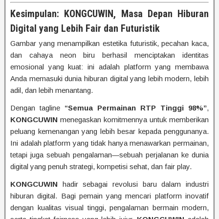
Kesimpulan: KONGCUWIN, Masa Depan Hiburan
Digital yang Lebih Fair dan Futuristik
Gambar yang menampilkan estetika futuristik, pecahan kaca,
dan cahaya neon biru berhasil menciptakan identitas
emosional yang kuat: ini adalah platform yang membawa
Anda memasuki dunia hiburan digital yang lebih modern, lebih
adil, dan lebih menantang.
Dengan tagline
“Semua Permainan RTP Tinggi 98%”
,
KONGCUWIN
menegaskan komitmennya untuk memberikan
peluang kemenangan yang lebih besar kepada penggunanya.
Ini adalah platform yang tidak hanya menawarkan permainan,
tetapi juga sebuah pengalaman—sebuah perjalanan ke dunia
digital yang penuh strategi, kompetisi sehat, dan fair play.
KONGCUWIN
hadir sebagai revolusi baru dalam industri
hiburan digital. Bagi pemain yang mencari platform inovatif
dengan kualitas visual tinggi, pengalaman bermain modern,