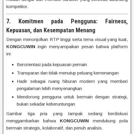
kompetitor.
7. Komitmen pada Pengguna: Fairness,
Kepuasan, dan Kesempatan Menang
Dengan menonjolkan RTP tinggi serta tema visual yang kuat,
KONGCUWIN
ingin menyampaikan pesan bahwa platform
ini:
Berorientasi pada kepuasan pemain
Transparan dan tidak menutup peluang kemenangan
Hadir sebagai ruang hiburan modern yang memberi
pengalaman lebih menyenangkan
Mendorong pengguna untuk bermain dengan strategi,
bukan sekadar keberuntungan
Gambar tiga pria yang tampak sedang berdiskusi
menggambarkan bahwa
KONGCUWIN
mendukung pola
bermain strategis, kolaboratif, dan penuh analisis.