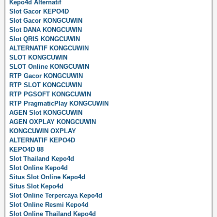
Kepo4d Alternatif
Slot Gacor KEPO4D
Slot Gacor KONGCUWIN
Slot DANA KONGCUWIN
Slot QRIS KONGCUWIN
ALTERNATIF KONGCUWIN
SLOT KONGCUWIN
SLOT Online KONGCUWIN
RTP Gacor KONGCUWIN
RTP SLOT KONGCUWIN
RTP PGSOFT KONGCUWIN
RTP PragmaticPlay KONGCUWIN
AGEN Slot KONGCUWIN
AGEN OXPLAY KONGCUWIN
KONGCUWIN OXPLAY
ALTERNATIF KEPO4D
KEPO4D 88
Slot Thailand Kepo4d
Slot Online Kepo4d
Situs Slot Online Kepo4d
Situs Slot Kepo4d
Slot Online Terpercaya Kepo4d
Slot Online Resmi Kepo4d
Slot Online Thailand Kepo4d