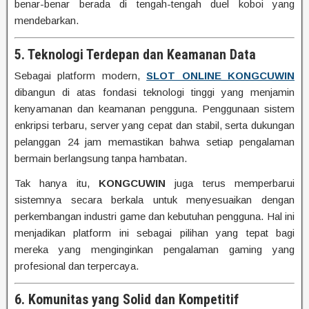
benar-benar berada di tengah-tengah duel koboi yang
mendebarkan.
5. Teknologi Terdepan dan Keamanan Data
Sebagai platform modern,
SLOT ONLINE KONGCUWIN
dibangun di atas fondasi teknologi tinggi yang menjamin
kenyamanan dan keamanan pengguna. Penggunaan sistem
enkripsi terbaru, server yang cepat dan stabil, serta dukungan
pelanggan 24 jam memastikan bahwa setiap pengalaman
bermain berlangsung tanpa hambatan.
Tak hanya itu,
KONGCUWIN
juga terus memperbarui
sistemnya secara berkala untuk menyesuaikan dengan
perkembangan industri game dan kebutuhan pengguna. Hal ini
menjadikan platform ini sebagai pilihan yang tepat bagi
mereka yang menginginkan pengalaman gaming yang
profesional dan terpercaya.
6. Komunitas yang Solid dan Kompetitif