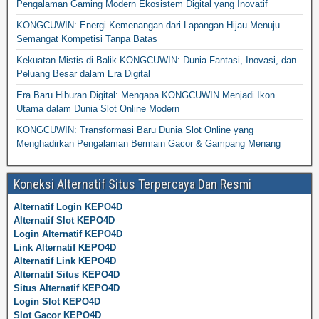
Pengalaman Gaming Modern Ekosistem Digital yang Inovatif
KONGCUWIN: Energi Kemenangan dari Lapangan Hijau Menuju
Semangat Kompetisi Tanpa Batas
Kekuatan Mistis di Balik KONGCUWIN: Dunia Fantasi, Inovasi, dan
Peluang Besar dalam Era Digital
Era Baru Hiburan Digital: Mengapa KONGCUWIN Menjadi Ikon
Utama dalam Dunia Slot Online Modern
KONGCUWIN: Transformasi Baru Dunia Slot Online yang
Menghadirkan Pengalaman Bermain Gacor & Gampang Menang
Koneksi Alternatif Situs Terpercaya Dan Resmi
Alternatif Login KEPO4D
Alternatif Slot KEPO4D
Login Alternatif KEPO4D
Link Alternatif KEPO4D
Alternatif Link KEPO4D
Alternatif Situs KEPO4D
Situs Alternatif KEPO4D
Login Slot KEPO4D
Slot Gacor KEPO4D