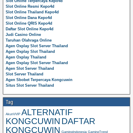
Slot Online Terpercaya Kepo4d
Slot Online Resmi Kepo4d
Slot Online Thailand Kepo4d
Slot Online Dana Kepo4d
Slot Online QRIS Kepo4d
Daftar Slot Online Kepo4d
Judi Casino Online
Taruhan Olahraga Online
Agen Oxplay Slot Server Thailand
Agen Oxplay Slot Thailand
Agen Oxplay Thailand
Agen Oxplay Slot Server Thailand
Agen Slot Server Thailand
Slot Server Thailand
Agen Sbobet Terpercaya Kongcuwin
Situs Slot Server Thailand
Tag
ALTERNATIF
AkunVVIP
KONGCUWIN
DAFTAR
KONGCUWIN
GamingIndonesia
GamingTrend