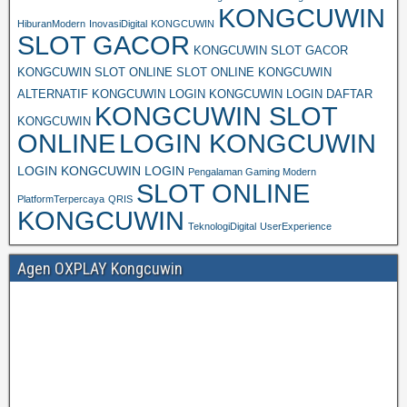
KONGCUWIN
HiburanModern
InovasiDigital
KONGCUWIN
SLOT GACOR
KONGCUWIN SLOT GACOR
KONGCUWIN SLOT ONLINE SLOT ONLINE KONGCUWIN
ALTERNATIF KONGCUWIN LOGIN KONGCUWIN LOGIN DAFTAR
KONGCUWIN SLOT
KONGCUWIN
ONLINE
LOGIN KONGCUWIN
LOGIN KONGCUWIN LOGIN
Pengalaman Gaming Modern
SLOT ONLINE
PlatformTerpercaya
QRIS
KONGCUWIN
TeknologiDigital
UserExperience
Agen OXPLAY Kongcuwin