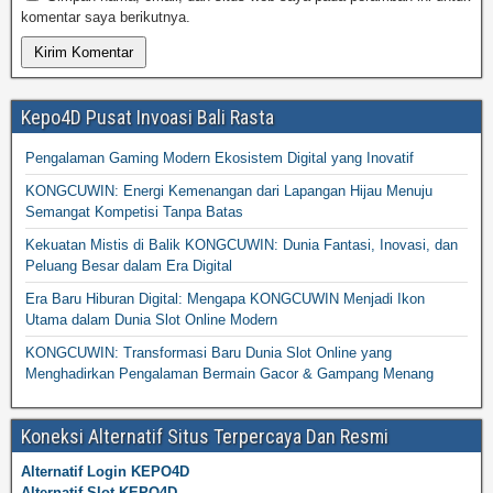
komentar saya berikutnya.
Kepo4D Pusat Invoasi Bali Rasta
Pengalaman Gaming Modern Ekosistem Digital yang Inovatif
KONGCUWIN: Energi Kemenangan dari Lapangan Hijau Menuju
Semangat Kompetisi Tanpa Batas
Kekuatan Mistis di Balik KONGCUWIN: Dunia Fantasi, Inovasi, dan
Peluang Besar dalam Era Digital
Era Baru Hiburan Digital: Mengapa KONGCUWIN Menjadi Ikon
Utama dalam Dunia Slot Online Modern
KONGCUWIN: Transformasi Baru Dunia Slot Online yang
Menghadirkan Pengalaman Bermain Gacor & Gampang Menang
Koneksi Alternatif Situs Terpercaya Dan Resmi
Alternatif Login KEPO4D
Alternatif Slot KEPO4D