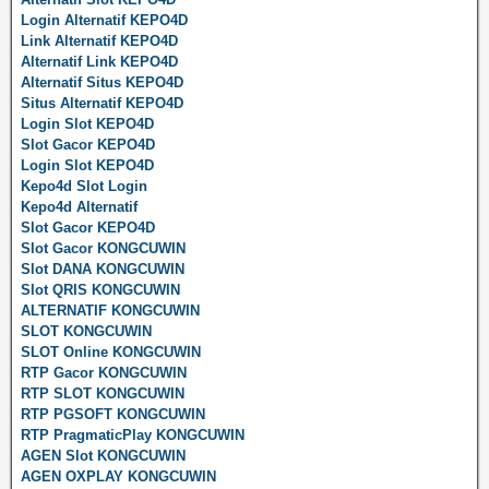
Login Alternatif KEPO4D
Link Alternatif KEPO4D
Alternatif Link KEPO4D
Alternatif Situs KEPO4D
Situs Alternatif KEPO4D
Login Slot KEPO4D
Slot Gacor KEPO4D
Login Slot KEPO4D
Kepo4d Slot Login
Kepo4d Alternatif
Slot Gacor KEPO4D
Slot Gacor KONGCUWIN
Slot DANA KONGCUWIN
Slot QRIS KONGCUWIN
ALTERNATIF KONGCUWIN
SLOT KONGCUWIN
SLOT Online KONGCUWIN
RTP Gacor KONGCUWIN
RTP SLOT KONGCUWIN
RTP PGSOFT KONGCUWIN
RTP PragmaticPlay KONGCUWIN
AGEN Slot KONGCUWIN
AGEN OXPLAY KONGCUWIN