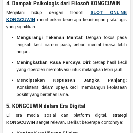
4. Dampak Psikologis dari Filosofi KONGCUWIN
Menjalani hidup dengan filosofi
SLOT ONLINE
KONGCUWIN
memberikan beberapa keuntungan psikologis
yang signifikan:
Mengurangi Tekanan Mental
: Dengan fokus pada
langkah kecil namun pasti, beban mental terasa lebih
ringan.
Meningkatkan Rasa Percaya Diri
: Setiap hasil kecil
yang diperoleh memotivasi untuk melangkah lebih jauh.
Menciptakan Kepuasan Jangka Panjang
:
Konsistensi dalam upaya kecil membangun kebiasaan
positif yang bertahan lama.
5. KONGCUWIN dalam Era Digital
Di era media sosial dan platform digital, strategi
KONGCUWIN
sangat relevan. Berikut beberapa contohnya:
Konten Kreatif yang Efisien