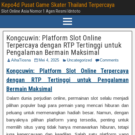
Kepo4d Pusat Game Skater Thailand Terpercaya
Slot Online Asia Nomor 1 Agen Resmi Idntoto
Kongcuwin: Platform Slot Online
Terpercaya dengan RTP Tertinggi untuk
Pengalaman Bermain Maksimal
AihaTiosna
Mei 4, 2025
Uncategorized
Comments
Kongcuwin: Platform Slot Online Terpercaya
dengan RTP Tertinggi untuk Pengalaman
Bermain Maksimal
Dalam dunia perjudian online, permainan slot selalu menjadi
pilihan populer bagi para pemain yang mencari hiburan dan
peluang untuk memenangkan hadiah besar. Namun, dengan
banyaknya pilihan platform yang tersedia, penting untuk
memilih situs yang tidak hanya menawarkan hiburan, tetapi
juga kepercayaan dan keadilan. Salah satu platform yang