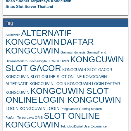
Agen Sbobet Terpercaya Kongcuwin
Situs Slot Server Thailand
Tag
ALTERNATIF
AkunVVIP
KONGCUWIN
DAFTAR
KONGCUWIN
GamingIndonesia
GamingTrend
KONGCUWIN
HiburanModern
InovasiDigital
KONGCUWIN
SLOT GACOR
KONGCUWIN SLOT GACOR
KONGCUWIN SLOT ONLINE SLOT ONLINE KONGCUWIN
ALTERNATIF KONGCUWIN LOGIN KONGCUWIN LOGIN DAFTAR
KONGCUWIN SLOT
KONGCUWIN
ONLINE
LOGIN KONGCUWIN
LOGIN KONGCUWIN LOGIN
Pengalaman Gaming Modern
SLOT ONLINE
PlatformTerpercaya
QRIS
KONGCUWIN
TeknologiDigital
UserExperience