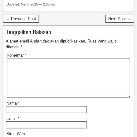
Updated: Mei 4, 2025 — 2:36 am
← Previous Post
Next Post →
Tinggalkan Balasan
Alamat email Anda tidak akan dipublikasikan.
Ruas yang wajib
ditandai
*
Komentar
*
Nama
*
Email
*
Situs Web