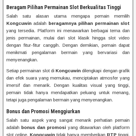
Beragam Pilihan Permainan Slot Berkualitas Tinggi
Salah satu alasan utama mengapa pemain memilih
Kongcuwin
adalah
beragamnya pilihan permainan slot
yang tersedia. Platform ini menawarkan berbagai tema dan
jenis permainan, mulai dari slot klasik hingga slot video
dengan fitur-fitur canggih. Dengan demikian, pemain dapat
menikmati pengalaman bermain yang bervariasi dan
menyenangkan.
Setiap permainan slot di
Kongcuwin
dilengkapi dengan grafik
dan efek suara yang memukau, menciptakan atmosfer yang
imersif dan menarik. Dengan kualitas visual yang tinggi,
pemain tidak hanya mendapatkan peluang untuk menang,
tetapi juga pengalaman bermain yang menyenangkan.
Bonus dan Promosi Menggiurkan
Salah satu aspek yang sangat menarik perhatian pemain
adalah
bonus dan promosi
yang ditawarkan oleh platform
slot online.
Kongcuwin
tidak hanya memberikan
RTP
tinggi,