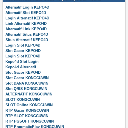
Alternatif Login KEPO4D
Alternatif Slot KEPO4D
Login Alternatif KEPO4D
Link Alternatif KEPO4D
Alternatif Link KEPO4D
Alternatif Situs KEPO4D
Situs Alternatif KEPO4D
Login Slot KEPO4D
Slot Gacor KEPO4D
Login Slot KEPO4D
Kepo4d Slot Login
Kepo4d Alternatif
Slot Gacor KEPO4D
Slot Gacor KONGCUWIN
Slot DANA KONGCUWIN
Slot QRIS KONGCUWIN
ALTERNATIF KONGCUWIN
SLOT KONGCUWIN
SLOT Online KONGCUWIN
RTP Gacor KONGCUWIN
RTP SLOT KONGCUWIN
RTP PGSOFT KONGCUWIN
RTP PragmaticPlay KONGCUWIN