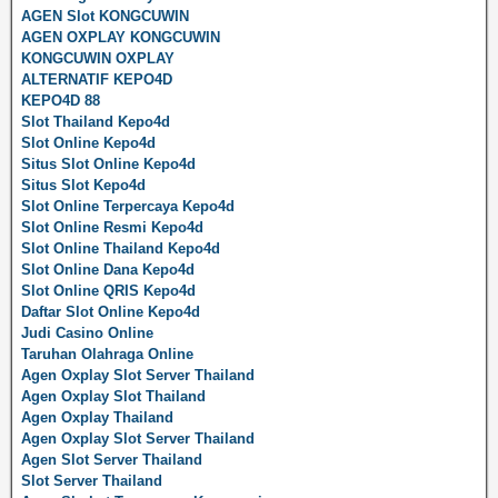
AGEN Slot KONGCUWIN
AGEN OXPLAY KONGCUWIN
KONGCUWIN OXPLAY
ALTERNATIF KEPO4D
KEPO4D 88
Slot Thailand Kepo4d
Slot Online Kepo4d
Situs Slot Online Kepo4d
Situs Slot Kepo4d
Slot Online Terpercaya Kepo4d
Slot Online Resmi Kepo4d
Slot Online Thailand Kepo4d
Slot Online Dana Kepo4d
Slot Online QRIS Kepo4d
Daftar Slot Online Kepo4d
Judi Casino Online
Taruhan Olahraga Online
Agen Oxplay Slot Server Thailand
Agen Oxplay Slot Thailand
Agen Oxplay Thailand
Agen Oxplay Slot Server Thailand
Agen Slot Server Thailand
Slot Server Thailand