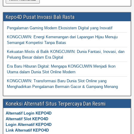
Kepo4D Pusat Invoasi Bali Rasta
Pengalaman Gaming Modern Ekosistem Digital yang Inovatif
KONGCUWIN: Energi Kemenangan dari Lapangan Hijau Menuju
Semangat Kompetisi Tanpa Batas
Kekuatan Mistis di Balik KONGCUWIN: Dunia Fantasi, Inovasi, dan
Peluang Besar dalam Era Digital
Era Baru Hiburan Digital: Mengapa KONGCUWIN Menjadi Ikon
Utama dalam Dunia Slot Online Modern
KONGCUWIN: Transformasi Baru Dunia Slot Online yang
Menghadirkan Pengalaman Bermain Gacor & Gampang Menang
Koneksi Alternatif Situs Terpercaya Dan Resmi
Alternatif Login KEPO4D
Alternatif Slot KEPO4D
Login Alternatif KEPO4D
Link Alternatif KEPO4D