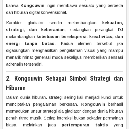
bahwa
Kongcuwin
ingin membawa sesuatu yang berbeda
dari hiburan digital konvensional.
Karakter gladiator sendiri melambangkan
kekuatan,
strategi, dan keberanian
, sedangkan perangkat DJ
melambangkan
kebebasan berekspresi, kreativitas, dan
energi tanpa batas
. Kedua elemen tersebut jika
digabungkan menghasilkan pengalaman visual yang mampu
menarik minat generasi muda sekaligus memberikan sensasi
adrenalin tersendiri.
2. Kongcuwin Sebagai Simbol Strategi dan
Hiburan
Dalam dunia hiburan, strategi sering kali menjadi kunci untuk
menciptakan pengalaman berkesan.
Kongcuwin
berhasil
memadukan unsur strategi ala gladiator dengan dunia hiburan
penuh ritme musik. Setiap interaksi bukan sekadar permainan
biasa, melainkan juga
pertempuran taktis
yang