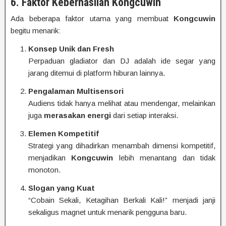
6. Faktor Keberhasilan Kongcuwin
Ada beberapa faktor utama yang membuat
Kongcuwin
begitu menarik:
Konsep Unik dan Fresh
Perpaduan gladiator dan DJ adalah ide segar yang
jarang ditemui di platform hiburan lainnya.
Pengalaman Multisensori
Audiens tidak hanya melihat atau mendengar, melainkan
juga
merasakan energi
dari setiap interaksi.
Elemen Kompetitif
Strategi yang dihadirkan menambah dimensi kompetitif,
menjadikan
Kongcuwin
lebih menantang dan tidak
monoton.
Slogan yang Kuat
“Cobain Sekali, Ketagihan Berkali Kali!” menjadi janji
sekaligus magnet untuk menarik pengguna baru.