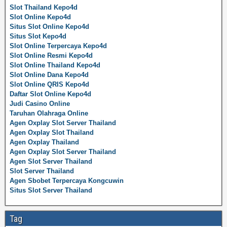
Slot Thailand Kepo4d
Slot Online Kepo4d
Situs Slot Online Kepo4d
Situs Slot Kepo4d
Slot Online Terpercaya Kepo4d
Slot Online Resmi Kepo4d
Slot Online Thailand Kepo4d
Slot Online Dana Kepo4d
Slot Online QRIS Kepo4d
Daftar Slot Online Kepo4d
Judi Casino Online
Taruhan Olahraga Online
Agen Oxplay Slot Server Thailand
Agen Oxplay Slot Thailand
Agen Oxplay Thailand
Agen Oxplay Slot Server Thailand
Agen Slot Server Thailand
Slot Server Thailand
Agen Sbobet Terpercaya Kongcuwin
Situs Slot Server Thailand
Tag