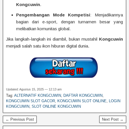
Kongcuwin
.
Pengembangan Mode Kompetisi
: Menjadikannya
bagian dari e-sport, dengan turnamen besar yang
melibatkan komunitas global.
Jika langkah-langkah ini diambil, bukan mustahil
Kongcuwin
menjadi salah satu ikon hiburan digital dunia.
Updated: Agustus 15, 2025 — 12:13 am
Tag:
ALTERNATIF KONGCUWIN
,
DAFTAR KONGCUWIN
,
KONGCUWIN SLOT GACOR
,
KONGCUWIN SLOT ONLINE
,
LOGIN
KONGCUWIN
,
SLOT ONLINE KONGCUWIN
← Previous Post
Next Post →