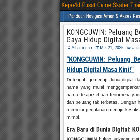
Kepo4d Pusat Game Skater Thai
Panduan Navigasi Aman & Akses Re
KONGCUWIN: Peluang Bes
Gaya Hidup Digital Masa
AihaTiosna
Mei 21, 2025
Unca
“KONGCUWIN: Peluang Bes
Hidup Digital Masa Kini!”
Di tengah gemerlap dunia digital 
nama yang mulai menggemparkan
nama, tetapi sebuah fenomena yan
dan peluang tak terbatas. Dengan h
memulai perjalanan menuju kesuks
mimpi.
Era Baru di Dunia Digital:
KONGCUWIN
bukan sekadar platf