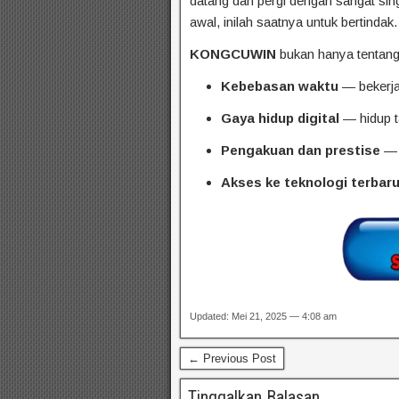
datang dan pergi dengan sangat sin
awal, inilah saatnya untuk bertindak.
KONGCUWIN
bukan hanya tentang 
Kebebasan waktu
— bekerja
Gaya hidup digital
— hidup t
Pengakuan dan prestise
— m
Akses ke teknologi terbar
Updated: Mei 21, 2025 — 4:08 am
← Previous Post
Tinggalkan Balasan