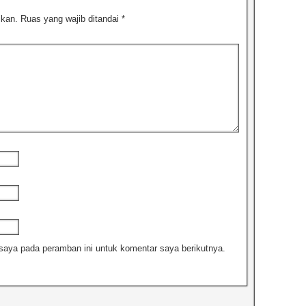
ikan.
Ruas yang wajib ditandai
*
saya pada peramban ini untuk komentar saya berikutnya.