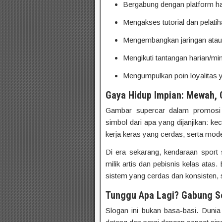
Bergabung dengan platform h
Mengakses tutorial dan pelati
Mengembangkan jaringan atau m
Mengikuti tantangan harian/mi
Mengumpulkan poin loyalitas ya
Gaya Hidup Impian: Mewah, 
Gambar supercar dalam promos
simbol dari apa yang dijanjikan: k
kerja keras yang cerdas, serta mode
Di era sekarang, kendaraan sport
milik artis dan pebisnis kelas atas.
sistem yang cerdas dan konsisten, 
Tunggu Apa Lagi? Gabung S
Slogan ini bukan basa-basi. Duni