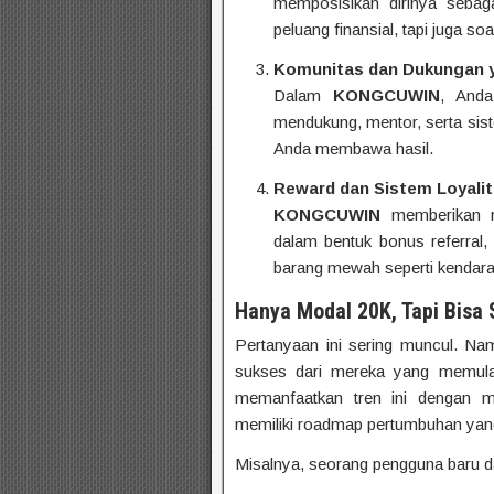
memposisikan dirinya sebag
peluang finansial, tapi juga soa
Komunitas dan Dukungan y
Dalam
KONGCUWIN
, Anda
mendukung, mentor, serta sis
Anda membawa hasil.
Reward dan Sistem Loyali
KONGCUWIN
memberikan r
dalam bentuk bonus referral
barang mewah seperti kendaraa
Hanya Modal 20K, Tapi Bisa
Pertanyaan ini sering muncul. Namu
sukses dari mereka yang memula
memanfaatkan tren ini dengan m
memiliki roadmap pertumbuhan yang
Misalnya, seorang pengguna baru d