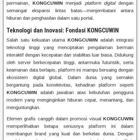
permainan,
KONGCUWIN
menjadi
platform digital
dengan
semangat ekspansi lintas batas—menjembatani antara
hiburan dan penghasilan dalam satu portal.
Teknologi dan Inovasi: Fondasi KONGCUWIN
Salah satu kekuatan utama
KONGCUWIN
adalah integrasi
teknologi tinggi yang menciptakan pengalaman bermain
interaktif dengan kecepatan dan stabilitas luar biasa. Didukung
oleh server berkecepatan tinggi, antarmuka futuristik, serta
keamanan data berlapis, platform ini mampu bersaing dengan
ekosistem digital global. Dalam dunia yang semakin
bergantung pada konektivitas, kehadiran platform seperti
KONGCUWIN
adalah jawaban atas kebutuhan pengguna
modern yang menginginkan hiburan cepat, menantang, dan
menguntungkan.
Elemen grafis canggih dalam promosi visual
KONGCUWIN
memperlihatkan betapa seriusnya platform ini dalam
membangun brand yang kuat dan berkelas dunia. Dengan