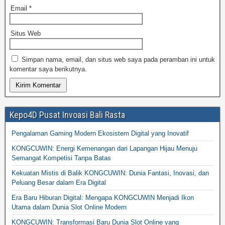
Email
*
Situs Web
Simpan nama, email, dan situs web saya pada peramban ini untuk
komentar saya berikutnya.
Kepo4D Pusat Invoasi Bali Rasta
Pengalaman Gaming Modern Ekosistem Digital yang Inovatif
KONGCUWIN: Energi Kemenangan dari Lapangan Hijau Menuju
Semangat Kompetisi Tanpa Batas
Kekuatan Mistis di Balik KONGCUWIN: Dunia Fantasi, Inovasi, dan
Peluang Besar dalam Era Digital
Era Baru Hiburan Digital: Mengapa KONGCUWIN Menjadi Ikon
Utama dalam Dunia Slot Online Modern
KONGCUWIN: Transformasi Baru Dunia Slot Online yang