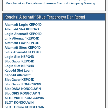
Menghadirkan Pengalaman Bermain Gacor & Gampang Menang
Koneksi Alternatif Situs Terpercaya Dan Resmi
Alternatif Login KEPO4D
Alternatif Slot KEPO4D
Login Alternatif KEPO4D
Link Alternatif KEPO4D
Alternatif Link KEPO4D
Alternatif Situs KEPO4D
Situs Alternatif KEPO4D
Login Slot KEPO4D
Slot Gacor KEPO4D
Login Slot KEPO4D
Kepo4d Slot Login
Kepo4d Alternatif
Slot Gacor KEPO4D
Slot Gacor KONGCUWIN
Slot DANA KONGCUWIN
Slot QRIS KONGCUWIN
ALTERNATIF KONGCUWIN
SLOT KONGCUWIN
SLOT Online KONGCUWIN