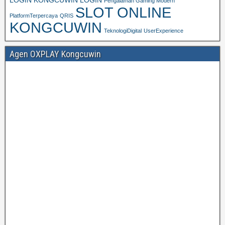
LOGIN KONGCUWIN LOGIN
Pengalaman Gaming Modern
SLOT ONLINE
PlatformTerpercaya
QRIS
KONGCUWIN
TeknologiDigital
UserExperience
Agen OXPLAY Kongcuwin