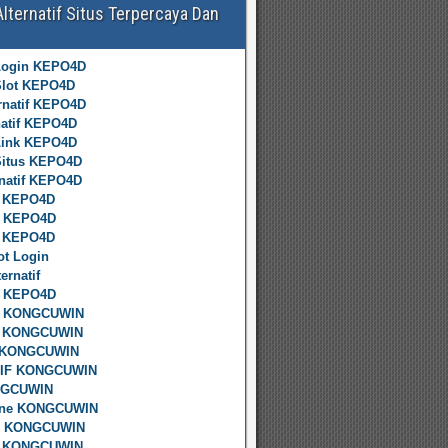
lternatif Situs Terpercaya Dan
 Login KEPO4D
 Slot KEPO4D
rnatif KEPO4D
natif KEPO4D
 Link KEPO4D
 Situs KEPO4D
rnatif KEPO4D
t KEPO4D
r KEPO4D
t KEPO4D
ot Login
ernatif
r KEPO4D
or KONGCUWIN
A KONGCUWIN
S KONGCUWIN
IF KONGCUWIN
NGCUWIN
ine KONGCUWIN
r KONGCUWIN
 KONGCUWIN