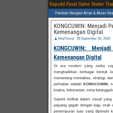
Kepo4d Pusat Game Skater Thai
Panduan Navigasi Aman & Akses Re
KONGCUWIN: Menjadi P
Kemenangan Digital
AihaTiosna
September 26, 2025
KONGCUWIN: Menjadi
Kemenangan Digital
Di era modern yang serba cepa
menghadirkan berbagai bentuk k
menantang mentalitas, strategi, da
perhatian adalah
KONGCUWIN
, 
ksatria, keberanian, serta ketangg
Seperti terlihat dalam visual yang
pejuang gagah dengan baju zirah 
pertempuran luas yang dipenuhi ki