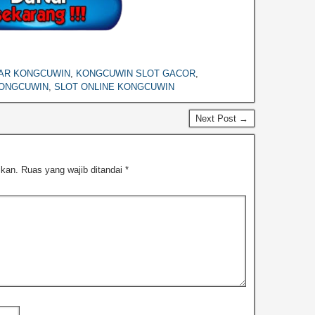
AR KONGCUWIN
,
KONGCUWIN SLOT GACOR
,
KONGCUWIN
,
SLOT ONLINE KONGCUWIN
Next Post →
ikan.
Ruas yang wajib ditandai
*