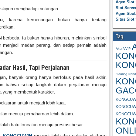
Agen Slot 
Slot Serve
skipun menghadapi rintangan.
Agen Sbob
u
, karena kemenangan bukan hanya tentang
Situs Slot
erdikan.
Tag
N
berbeda. Ia bukan hanya hiburan, melainkan simbol
 menjadi medan perang, dan setiap pemain adalah
AkunVVIP
nangan.
KON
KON
ar Hasil, Tapi Perjalanan
GamingTrend
gan, banyak orang hanya berfokus pada hasil akhir.
KON
 bahwa setiap langkah dalam perjalanan menuju
GAC
a yang membentuk karakter.
KONGCUWI
elajaran untuk menjadi lebih kuat.
KONGCUWI
jalan menuju pemahaman lebih dalam.
KONGCUWI
KON
alah batu loncatan menuju prestasi besar.
ONL
E KONGCUWIN
menjadi lebih dari sekadar platform