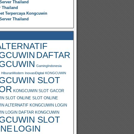
Server Thailand
r Thailand
et Terpercaya Kongcuwin
 Server Thailand
ALTERNATIF
GCUWIN
DAFTAR
GCUWIN
GamingIndonesia
HiburanModern
InovasiDigital
KONGCUWIN
GCUWIN SLOT
OR
KONGCUWIN SLOT GACOR
N SLOT ONLINE SLOT ONLINE
N ALTERNATIF KONGCUWIN LOGIN
N LOGIN DAFTAR KONGCUWIN
GCUWIN SLOT
INE
LOGIN