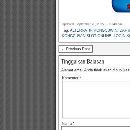
Updated: September 26, 2025 — 10:40 am
Tag:
ALTERNATIF KONGCUWIN
,
DAFT
KONGCUWIN SLOT ONLINE
,
LOGIN 
← Previous Post
Tinggalkan Balasan
Alamat email Anda tidak akan dipublikas
Komentar
*
Nama
*