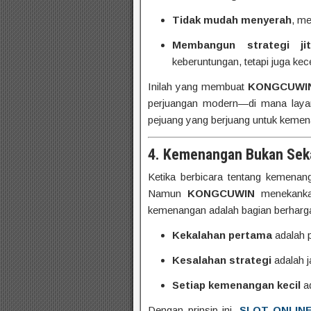
Tidak mudah menyerah
, me
Membangun strategi jit
keberuntungan, tetapi juga kec
Inilah yang membuat
KONGCUWI
perjuangan modern—di mana layar
pejuang yang berjuang untuk keme
4. Kemenangan Bukan Sekad
Ketika berbicara tentang kemenan
Namun
KONGCUWIN
menekankan
kemenangan adalah bagian berharg
Kekalahan pertama
adalah p
Kesalahan strategi
adalah 
Setiap kemenangan kecil
ad
Dengan prinsip ini,
SLOT ONLIN