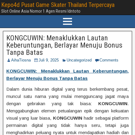
Kepo4d Pusat Game Skater Thailand Terpercaya
Slot Online Asia Nomor 1 Agen Resmi Idntoto
KONGCUWIN: Menaklukkan Lautan
Keberuntungan, Berlayar Menuju Bonus
Tanpa Batas
AihaTiosna
Juli 9, 2025
Uncategorized
Comments
KONGCUWIN: Menaklukkan Lautan Keberuntungan,
Berlayar Menuju Bonus Tanpa Batas
Dalam dunia hiburan digital yang terus berkembang pesat,
muncul satu nama yang mulai mengguncang jagat maya
dengan gebrakan yang tak biasa:
KONGCUWIN
.
Menggabungkan elemen petualangan epik dengan kekuatan
visual yang luar biasa,
KONGCUWIN
hadir sebagai platform
permainan digital yang tidak hanya seru, tetapi juga
menghadirkan peluang nyata untuk mendapatkan hadiah dan