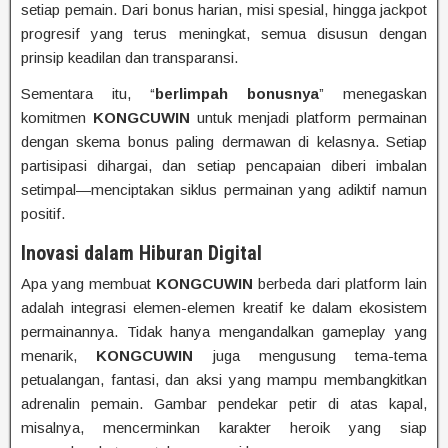
setiap pemain. Dari bonus harian, misi spesial, hingga jackpot
progresif yang terus meningkat, semua disusun dengan
prinsip keadilan dan transparansi.
Sementara itu, “
berlimpah bonusnya
” menegaskan
komitmen
KONGCUWIN
untuk menjadi platform permainan
dengan skema bonus paling dermawan di kelasnya. Setiap
partisipasi dihargai, dan setiap pencapaian diberi imbalan
setimpal—menciptakan siklus permainan yang adiktif namun
positif.
Inovasi dalam Hiburan Digital
Apa yang membuat
KONGCUWIN
berbeda dari platform lain
adalah integrasi elemen-elemen kreatif ke dalam ekosistem
permainannya. Tidak hanya mengandalkan gameplay yang
menarik,
KONGCUWIN
juga mengusung tema-tema
petualangan, fantasi, dan aksi yang mampu membangkitkan
adrenalin pemain. Gambar pendekar petir di atas kapal,
misalnya, mencerminkan karakter heroik yang siap