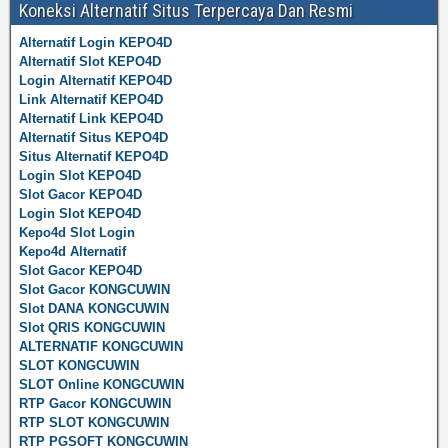
Koneksi Alternatif Situs Terpercaya Dan Resmi
Alternatif Login KEPO4D
Alternatif Slot KEPO4D
Login Alternatif KEPO4D
Link Alternatif KEPO4D
Alternatif Link KEPO4D
Alternatif Situs KEPO4D
Situs Alternatif KEPO4D
Login Slot KEPO4D
Slot Gacor KEPO4D
Login Slot KEPO4D
Kepo4d Slot Login
Kepo4d Alternatif
Slot Gacor KEPO4D
Slot Gacor KONGCUWIN
Slot DANA KONGCUWIN
Slot QRIS KONGCUWIN
ALTERNATIF KONGCUWIN
SLOT KONGCUWIN
SLOT Online KONGCUWIN
RTP Gacor KONGCUWIN
RTP SLOT KONGCUWIN
RTP PGSOFT KONGCUWIN