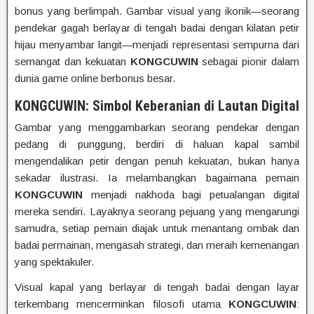
bonus yang berlimpah. Gambar visual yang ikonik—seorang
pendekar gagah berlayar di tengah badai dengan kilatan petir
hijau menyambar langit—menjadi representasi sempurna dari
semangat dan kekuatan
KONGCUWIN
sebagai pionir dalam
dunia game online berbonus besar.
KONGCUWIN: Simbol Keberanian di Lautan Digital
Gambar yang menggambarkan seorang pendekar dengan
pedang di punggung, berdiri di haluan kapal sambil
mengendalikan petir dengan penuh kekuatan, bukan hanya
sekadar ilustrasi. Ia melambangkan bagaimana pemain
KONGCUWIN
menjadi nakhoda bagi petualangan digital
mereka sendiri. Layaknya seorang pejuang yang mengarungi
samudra, setiap pemain diajak untuk menantang ombak dan
badai permainan, mengasah strategi, dan meraih kemenangan
yang spektakuler.
Visual kapal yang berlayar di tengah badai dengan layar
terkembang mencerminkan filosofi utama
KONGCUWIN
: