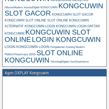
GamingIndonesia
GamingTrend
KONGCUWIN
HiburanModern
InovasiDigital
KONGCUWIN
SLOT GACOR
KONGCUWIN SLOT GACOR
KONGCUWIN SLOT ONLINE SLOT ONLINE KONGCUWIN
ALTERNATIF KONGCUWIN LOGIN KONGCUWIN LOGIN DAFTAR
KONGCUWIN SLOT
KONGCUWIN
ONLINE
LOGIN KONGCUWIN
LOGIN KONGCUWIN LOGIN
Pengalaman Gaming Modern
SLOT ONLINE
PlatformTerpercaya
QRIS
KONGCUWIN
TeknologiDigital
UserExperience
Agen OXPLAY Kongcuwin