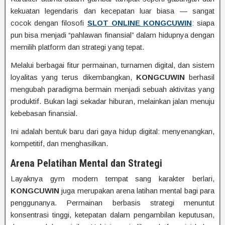
kekuatan legendaris dan kecepatan luar biasa — sangat
cocok dengan filosofi
SLOT ONLINE KONGCUWIN
: siapa
pun bisa menjadi “pahlawan finansial” dalam hidupnya dengan
memilih platform dan strategi yang tepat.
Melalui berbagai fitur permainan, turnamen digital, dan sistem
loyalitas yang terus dikembangkan,
KONGCUWIN
berhasil
mengubah paradigma bermain menjadi sebuah aktivitas yang
produktif. Bukan lagi sekadar hiburan, melainkan jalan menuju
kebebasan finansial.
Ini adalah bentuk baru dari gaya hidup digital: menyenangkan,
kompetitif, dan menghasilkan.
Arena Pelatihan Mental dan Strategi
Layaknya gym modern tempat sang karakter berlari,
KONGCUWIN
juga merupakan arena latihan mental bagi para
penggunanya. Permainan berbasis strategi menuntut
konsentrasi tinggi, ketepatan dalam pengambilan keputusan,