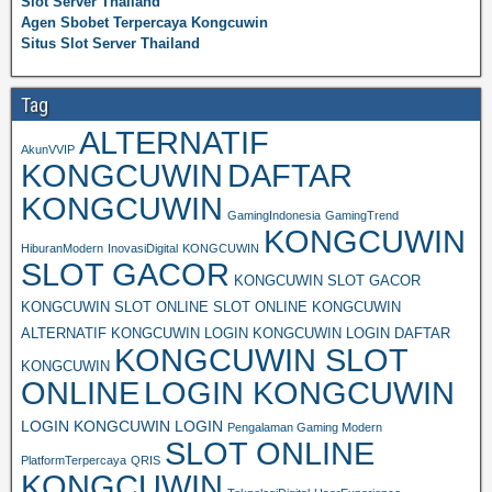
Slot Server Thailand
Agen Sbobet Terpercaya Kongcuwin
Situs Slot Server Thailand
Tag
ALTERNATIF
AkunVVIP
KONGCUWIN
DAFTAR
KONGCUWIN
GamingIndonesia
GamingTrend
KONGCUWIN
HiburanModern
InovasiDigital
KONGCUWIN
SLOT GACOR
KONGCUWIN SLOT GACOR
KONGCUWIN SLOT ONLINE SLOT ONLINE KONGCUWIN
ALTERNATIF KONGCUWIN LOGIN KONGCUWIN LOGIN DAFTAR
KONGCUWIN SLOT
KONGCUWIN
ONLINE
LOGIN KONGCUWIN
LOGIN KONGCUWIN LOGIN
Pengalaman Gaming Modern
SLOT ONLINE
PlatformTerpercaya
QRIS
KONGCUWIN