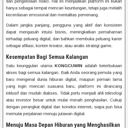
dan pengelolaan risiko. Hal ini menjadikan platform ini bukan
hanya sebagai tempat mencari keuntungan, tetapi juga melatih
kecerdasan emosional dan mentalitas pemenang.
Dalam jangka panjang, pengguna yang aktif dan konsisten
dapat mengasah intuisi bisnis, meningkatkan pemahaman
terhadap peluang digital, dan bahkan membuka peluang karier
sebagai afiliasi, konten kreator, atau analis strategi game.
Kesempatan Bagi Semua Kalangan
Satu keunggulan utama
KONGCUWIN
adalah keterbukaan
akses bagi semua kalangan. Baik Anda seorang pemula yang
baru mengenal dunia hiburan digital, maupun pemain lama
yang ingin mencari suasana baru, platform ini dirancang
inklusif dan mudah diakses. Tidak perlu menjadi ahli teknologi
atau investor besar untuk mulai meraih penghasilan. Cukup
dengan perangkat digital dan koneksi internet, siapa pun bisa
memulai perjalanan menuju jutawan digital.
Menuju Masa Depan Hiburan yang Menghasilkan