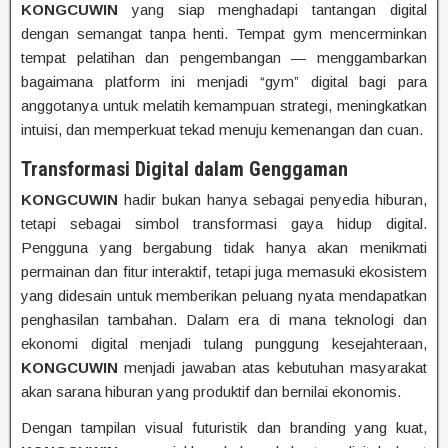
KONGCUWIN
yang siap menghadapi tantangan digital
dengan semangat tanpa henti. Tempat gym mencerminkan
tempat pelatihan dan pengembangan — menggambarkan
bagaimana platform ini menjadi “gym” digital bagi para
anggotanya untuk melatih kemampuan strategi, meningkatkan
intuisi, dan memperkuat tekad menuju kemenangan dan cuan.
Transformasi Digital dalam Genggaman
KONGCUWIN
hadir bukan hanya sebagai penyedia hiburan,
tetapi sebagai simbol transformasi gaya hidup digital.
Pengguna yang bergabung tidak hanya akan menikmati
permainan dan fitur interaktif, tetapi juga memasuki ekosistem
yang didesain untuk memberikan peluang nyata mendapatkan
penghasilan tambahan. Dalam era di mana teknologi dan
ekonomi digital menjadi tulang punggung kesejahteraan,
KONGCUWIN
menjadi jawaban atas kebutuhan masyarakat
akan sarana hiburan yang produktif dan bernilai ekonomis.
Dengan tampilan visual futuristik dan branding yang kuat,