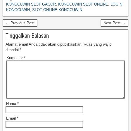
KONGCUWIN SLOT GACOR
,
KONGCUWIN SLOT ONLINE
,
LOGIN
KONGCUWIN
,
SLOT ONLINE KONGCUWIN
← Previous Post
Next Post →
Tinggalkan Balasan
Alamat email Anda tidak akan dipublikasikan.
Ruas yang wajib
ditandai
*
Komentar
*
Nama
*
Email
*