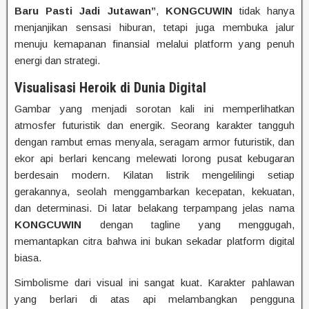
Baru Pasti Jadi Jutawan”
,
KONGCUWIN
tidak hanya
menjanjikan sensasi hiburan, tetapi juga membuka jalur
menuju kemapanan finansial melalui platform yang penuh
energi dan strategi.
Visualisasi Heroik di Dunia Digital
Gambar yang menjadi sorotan kali ini memperlihatkan
atmosfer futuristik dan energik. Seorang karakter tangguh
dengan rambut emas menyala, seragam armor futuristik, dan
ekor api berlari kencang melewati lorong pusat kebugaran
berdesain modern. Kilatan listrik mengelilingi setiap
gerakannya, seolah menggambarkan kecepatan, kekuatan,
dan determinasi. Di latar belakang terpampang jelas nama
KONGCUWIN
dengan tagline yang menggugah,
memantapkan citra bahwa ini bukan sekadar platform digital
biasa.
Simbolisme dari visual ini sangat kuat. Karakter pahlawan
yang berlari di atas api melambangkan pengguna