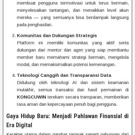
membuat pengguna termotivasi untuk terus bermain,
menyelesaikan tantangan, dan menaikkan level akun
mereka — yang semuanya bisa berdampak langsung
pada penghasilan.
Komunitas dan Dukungan Strategis
Platform ini memiliki komunitas yang aktif serta
dukungan dari mentor dan agen yang siap membantu
member baru memahami strategi bermain, mengelola
modal, dan memaksimalkan potensi kemenangan.
Teknologi Canggih dan Transparansi Data
Didukung oleh teknologi AI dan sistem keamanan
mutakhir, semua transaksi dan hasil permainan di
KONGCUWIN
terekam secara transparan, memberikan
rasa aman dan kepercayaan penuh bagi pengguna.
Gaya Hidup Baru: Menjadi Pahlawan Finansial di
Era Digital
Karakter utama dalam gambar tampak seperti gabungan dari