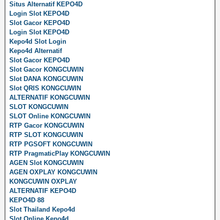
Situs Alternatif KEPO4D
Login Slot KEPO4D
Slot Gacor KEPO4D
Login Slot KEPO4D
Kepo4d Slot Login
Kepo4d Alternatif
Slot Gacor KEPO4D
Slot Gacor KONGCUWIN
Slot DANA KONGCUWIN
Slot QRIS KONGCUWIN
ALTERNATIF KONGCUWIN
SLOT KONGCUWIN
SLOT Online KONGCUWIN
RTP Gacor KONGCUWIN
RTP SLOT KONGCUWIN
RTP PGSOFT KONGCUWIN
RTP PragmaticPlay KONGCUWIN
AGEN Slot KONGCUWIN
AGEN OXPLAY KONGCUWIN
KONGCUWIN OXPLAY
ALTERNATIF KEPO4D
KEPO4D 88
Slot Thailand Kepo4d
Slot Online Kepo4d