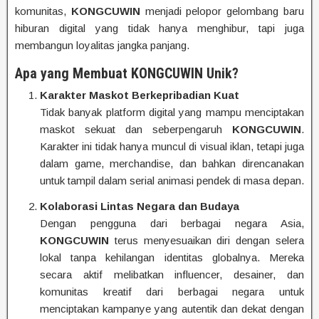
komunitas,
KONGCUWIN
menjadi pelopor gelombang baru
hiburan digital yang tidak hanya menghibur, tapi juga
membangun loyalitas jangka panjang.
Apa yang Membuat KONGCUWIN Unik?
Karakter Maskot Berkepribadian Kuat
Tidak banyak platform digital yang mampu menciptakan
maskot sekuat dan seberpengaruh
KONGCUWIN
.
Karakter ini tidak hanya muncul di visual iklan, tetapi juga
dalam game, merchandise, dan bahkan direncanakan
untuk tampil dalam serial animasi pendek di masa depan.
Kolaborasi Lintas Negara dan Budaya
Dengan pengguna dari berbagai negara Asia,
KONGCUWIN
terus menyesuaikan diri dengan selera
lokal tanpa kehilangan identitas globalnya. Mereka
secara aktif melibatkan influencer, desainer, dan
komunitas kreatif dari berbagai negara untuk
menciptakan kampanye yang autentik dan dekat dengan