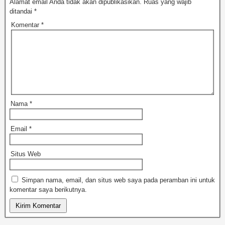
Alamat email Anda tidak akan dipublikasikan.
Ruas yang wajib
ditandai
*
Komentar
*
Nama
*
Email
*
Situs Web
Simpan nama, email, dan situs web saya pada peramban ini untuk
komentar saya berikutnya.