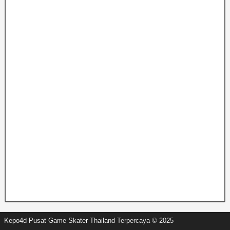
Kepo4d Pusat Game Skater Thailand Terpercaya © 2025