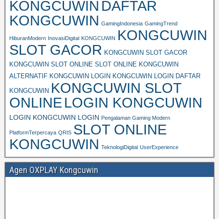
KONGCUWIN
DAFTAR
KONGCUWIN
GamingIndonesia
GamingTrend
KONGCUWIN
HiburanModern
InovasiDigital
KONGCUWIN
SLOT GACOR
KONGCUWIN SLOT GACOR
KONGCUWIN SLOT ONLINE SLOT ONLINE KONGCUWIN
ALTERNATIF KONGCUWIN LOGIN KONGCUWIN LOGIN DAFTAR
KONGCUWIN SLOT
KONGCUWIN
ONLINE
LOGIN KONGCUWIN
LOGIN KONGCUWIN LOGIN
Pengalaman Gaming Modern
SLOT ONLINE
PlatformTerpercaya
QRIS
KONGCUWIN
TeknologiDigital
UserExperience
Agen OXPLAY Kongcuwin