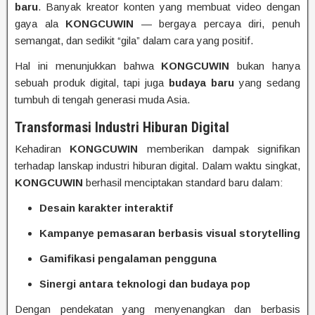
baru
. Banyak kreator konten yang membuat video dengan
gaya ala
KONGCUWIN
— bergaya percaya diri, penuh
semangat, dan sedikit “gila” dalam cara yang positif.
Hal ini menunjukkan bahwa
KONGCUWIN
bukan hanya
sebuah produk digital, tapi juga
budaya baru
yang sedang
tumbuh di tengah generasi muda Asia.
Transformasi Industri Hiburan Digital
Kehadiran
KONGCUWIN
memberikan dampak signifikan
terhadap lanskap industri hiburan digital. Dalam waktu singkat,
KONGCUWIN
berhasil menciptakan standard baru dalam:
Desain karakter interaktif
Kampanye pemasaran berbasis visual storytelling
Gamifikasi pengalaman pengguna
Sinergi antara teknologi dan budaya pop
Dengan pendekatan yang menyenangkan dan berbasis