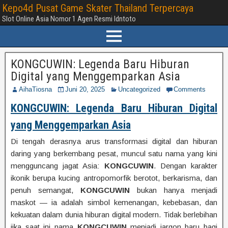
Kepo4d Pusat Game Skater Thailand Terpercaya
Slot Online Asia Nomor 1 Agen Resmi Idntoto
KONGCUWIN: Legenda Baru Hiburan
Digital yang Menggemparkan Asia
AihaTiosna
Juni 20, 2025
Uncategorized
Comments
KONGCUWIN: Legenda Baru Hiburan Digital
yang Menggemparkan Asia
Di tengah derasnya arus transformasi digital dan hiburan
daring yang berkembang pesat, muncul satu nama yang kini
mengguncang jagat Asia:
KONGCUWIN
. Dengan karakter
ikonik berupa kucing antropomorfik berotot, berkarisma, dan
penuh semangat,
KONGCUWIN
bukan hanya menjadi
maskot — ia adalah simbol kemenangan, kebebasan, dan
kekuatan dalam dunia hiburan digital modern. Tidak berlebihan
jika saat ini nama
KONGCUWIN
menjadi jargon baru bagi