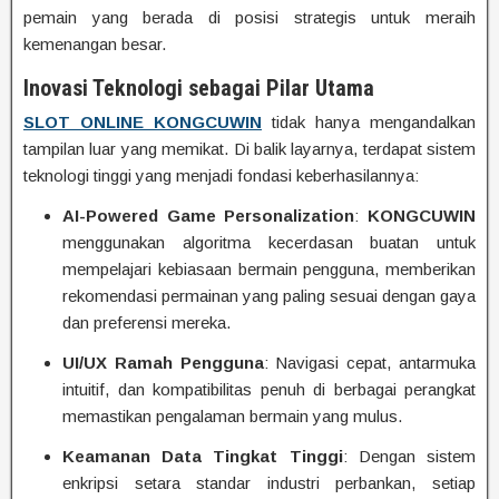
pemain yang berada di posisi strategis untuk meraih
kemenangan besar.
Inovasi Teknologi sebagai Pilar Utama
SLOT ONLINE KONGCUWIN
tidak hanya mengandalkan
tampilan luar yang memikat. Di balik layarnya, terdapat sistem
teknologi tinggi yang menjadi fondasi keberhasilannya:
AI-Powered Game Personalization
:
KONGCUWIN
menggunakan algoritma kecerdasan buatan untuk
mempelajari kebiasaan bermain pengguna, memberikan
rekomendasi permainan yang paling sesuai dengan gaya
dan preferensi mereka.
UI/UX Ramah Pengguna
: Navigasi cepat, antarmuka
intuitif, dan kompatibilitas penuh di berbagai perangkat
memastikan pengalaman bermain yang mulus.
Keamanan Data Tingkat Tinggi
: Dengan sistem
enkripsi setara standar industri perbankan, setiap