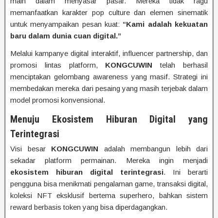
main dalam menyasar pasar. Mereka tidak ragu
memanfaatkan karakter pop culture dan elemen sinematik
untuk menyampaikan pesan kuat:
“Kami adalah kekuatan
baru dalam dunia cuan digital.”
Melalui kampanye digital interaktif, influencer partnership, dan
promosi lintas platform,
KONGCUWIN
telah berhasil
menciptakan gelombang awareness yang masif. Strategi ini
membedakan mereka dari pesaing yang masih terjebak dalam
model promosi konvensional.
Menuju Ekosistem Hiburan Digital yang
Terintegrasi
Visi besar
KONGCUWIN
adalah membangun lebih dari
sekadar platform permainan. Mereka ingin menjadi
ekosistem hiburan digital terintegrasi
. Ini berarti
pengguna bisa menikmati pengalaman game, transaksi digital,
koleksi NFT eksklusif bertema superhero, bahkan sistem
reward berbasis token yang bisa diperdagangkan.