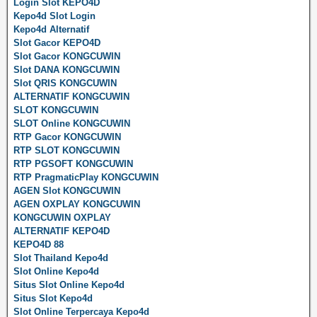
Login Slot KEPO4D
Kepo4d Slot Login
Kepo4d Alternatif
Slot Gacor KEPO4D
Slot Gacor KONGCUWIN
Slot DANA KONGCUWIN
Slot QRIS KONGCUWIN
ALTERNATIF KONGCUWIN
SLOT KONGCUWIN
SLOT Online KONGCUWIN
RTP Gacor KONGCUWIN
RTP SLOT KONGCUWIN
RTP PGSOFT KONGCUWIN
RTP PragmaticPlay KONGCUWIN
AGEN Slot KONGCUWIN
AGEN OXPLAY KONGCUWIN
KONGCUWIN OXPLAY
ALTERNATIF KEPO4D
KEPO4D 88
Slot Thailand Kepo4d
Slot Online Kepo4d
Situs Slot Online Kepo4d
Situs Slot Kepo4d
Slot Online Terpercaya Kepo4d