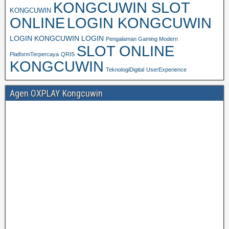
KONGCUWIN SLOT
KONGCUWIN
ONLINE
LOGIN KONGCUWIN
LOGIN KONGCUWIN LOGIN
Pengalaman Gaming Modern
SLOT ONLINE
PlatformTerpercaya
QRIS
KONGCUWIN
TeknologiDigital
UserExperience
Agen OXPLAY Kongcuwin