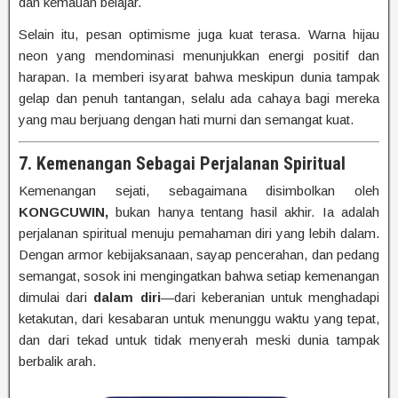
dan kemauan belajar.
Selain itu, pesan optimisme juga kuat terasa. Warna hijau
neon yang mendominasi menunjukkan energi positif dan
harapan. Ia memberi isyarat bahwa meskipun dunia tampak
gelap dan penuh tantangan, selalu ada cahaya bagi mereka
yang mau berjuang dengan hati murni dan semangat kuat.
7. Kemenangan Sebagai Perjalanan Spiritual
Kemenangan sejati, sebagaimana disimbolkan oleh
KONGCUWIN,
bukan hanya tentang hasil akhir. Ia adalah
perjalanan spiritual menuju pemahaman diri yang lebih dalam.
Dengan armor kebijaksanaan, sayap pencerahan, dan pedang
semangat, sosok ini mengingatkan bahwa setiap kemenangan
dimulai dari
dalam diri
—dari keberanian untuk menghadapi
ketakutan, dari kesabaran untuk menunggu waktu yang tepat,
dan dari tekad untuk tidak menyerah meski dunia tampak
berbalik arah.