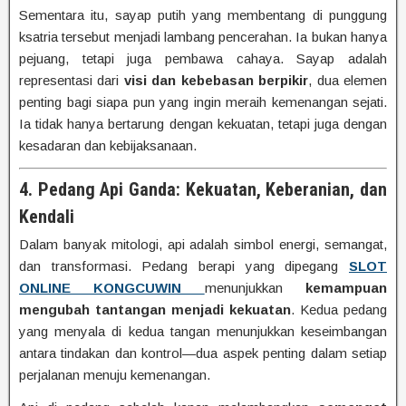
Sementara itu, sayap putih yang membentang di punggung
ksatria tersebut menjadi lambang pencerahan. Ia bukan hanya
pejuang, tetapi juga pembawa cahaya. Sayap adalah
representasi dari
visi dan kebebasan berpikir
, dua elemen
penting bagi siapa pun yang ingin meraih kemenangan sejati.
Ia tidak hanya bertarung dengan kekuatan, tetapi juga dengan
kesadaran dan kebijaksanaan.
4. Pedang Api Ganda: Kekuatan, Keberanian, dan
Kendali
Dalam banyak mitologi, api adalah simbol energi, semangat,
dan transformasi. Pedang berapi yang dipegang
SLOT
ONLINE KONGCUWIN
menunjukkan
kemampuan
mengubah tantangan menjadi kekuatan
. Kedua pedang
yang menyala di kedua tangan menunjukkan keseimbangan
antara tindakan dan kontrol—dua aspek penting dalam setiap
perjalanan menuju kemenangan.