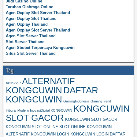
Judi Casino Online
Taruhan Olahraga Online
Agen Oxplay Slot Server Thailand
Agen Oxplay Slot Thailand
Agen Oxplay Thailand
Agen Oxplay Slot Server Thailand
Agen Slot Server Thailand
Slot Server Thailand
Agen Sbobet Terpercaya Kongcuwin
Situs Slot Server Thailand
Tag
ALTERNATIF
AkunVVIP
KONGCUWIN
DAFTAR
KONGCUWIN
GamingIndonesia
GamingTrend
KONGCUWIN
HiburanModern
InovasiDigital
KONGCUWIN
SLOT GACOR
KONGCUWIN SLOT GACOR
KONGCUWIN SLOT ONLINE SLOT ONLINE KONGCUWIN
ALTERNATIF KONGCUWIN LOGIN KONGCUWIN LOGIN DAFTAR