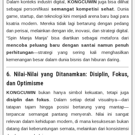
Dalam konteks industri digital,
KONGCUWIN
juga bisa dilihat
sebagai personifikasi
semangat kompetisi sehat
. Dunia
game, startup, dan teknologi kini menjadi arena baru bagi para
ksatria modern. Mereka tidak lagi bertarung dengan pedang
dan perisai, melainkan dengan ide, inovasi, dan strategi digital.
“Spin Manja Manja” bisa diartikan sebagai metafora dari
mencoba peluang baru dengan santai namun penuh
perhitungan
—strategi yang sering kali menghasilkan
kemenangan besar dalam dunia bisnis dan hiburan daring.
6. Nilai-Nilai yang Ditanamkan: Disiplin, Fokus,
dan Optimisme
KONGCUWIN
bukan hanya simbol kekuatan, tetapi juga
disiplin dan fokus
. Dalam setiap detail visualnya—dari
tatapan tajam hingga posisi bertarung yang mantap—
terpancar semangat pantang menyerah. Nilai ini sangat
relevan dalam kehidupan modern, di mana kesuksesan bukan
datang dari keberuntungan semata, melainkan dari konsistensi