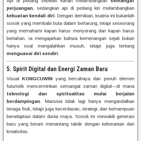
Api di pedang sebelah kanan melambangkan
semangat
perjuangan
, sedangkan api di pedang kiri melambangkan
kekuatan kendali diri
. Dengan demikian, ksatria ini bukanlah
sosok yang membabi buta dalam bertarung, tetapi seseorang
yang memahami kapan harus menyerang dan kapan harus
bertahan. Ia mengajarkan bahwa kemenangan sejati bukan
hanya soal mengalahkan musuh, tetapi juga tentang
menguasai diri sendiri
.
5. Spirit Digital dan Energi Zaman Baru
Visual
KONGCUWIN
yang bercahaya dan penuh elemen
futuristik mencerminkan semangat zaman digital—di mana
teknologi dan spiritualitas mulai berjalan
berdampingan
. Manusia tidak lagi hanya mengandalkan
tenaga fisik, tetapi juga kecerdasan, strategi, dan kemampuan
beradaptasi dalam dunia maya. Sosok ini mewakili generasi
baru yang berani menantang takdir dengan keberanian dan
kreativitas.