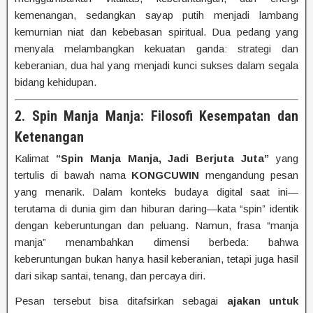
kemenangan, sedangkan sayap putih menjadi lambang
kemurnian niat dan kebebasan spiritual. Dua pedang yang
menyala melambangkan kekuatan ganda: strategi dan
keberanian, dua hal yang menjadi kunci sukses dalam segala
bidang kehidupan.
2. Spin Manja Manja: Filosofi Kesempatan dan
Ketenangan
Kalimat
“Spin Manja Manja, Jadi Berjuta Juta”
yang
tertulis di bawah nama
KONGCUWIN
mengandung pesan
yang menarik. Dalam konteks budaya digital saat ini—
terutama di dunia gim dan hiburan daring—kata “spin” identik
dengan keberuntungan dan peluang. Namun, frasa “manja
manja” menambahkan dimensi berbeda: bahwa
keberuntungan bukan hanya hasil keberanian, tetapi juga hasil
dari sikap santai, tenang, dan percaya diri.
Pesan tersebut bisa ditafsirkan sebagai
ajakan untuk