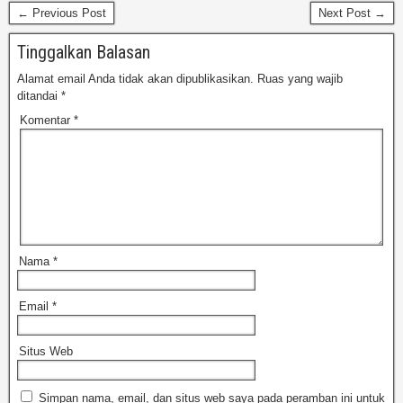
← Previous Post
Next Post →
Tinggalkan Balasan
Alamat email Anda tidak akan dipublikasikan.
Ruas yang wajib
ditandai
*
Komentar
*
Nama
*
Email
*
Situs Web
Simpan nama, email, dan situs web saya pada peramban ini untuk