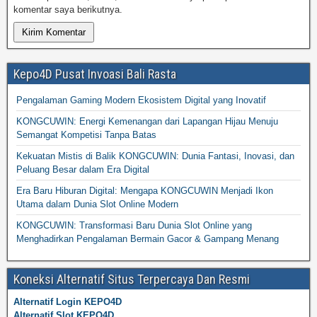
komentar saya berikutnya.
Kepo4D Pusat Invoasi Bali Rasta
Pengalaman Gaming Modern Ekosistem Digital yang Inovatif
KONGCUWIN: Energi Kemenangan dari Lapangan Hijau Menuju
Semangat Kompetisi Tanpa Batas
Kekuatan Mistis di Balik KONGCUWIN: Dunia Fantasi, Inovasi, dan
Peluang Besar dalam Era Digital
Era Baru Hiburan Digital: Mengapa KONGCUWIN Menjadi Ikon
Utama dalam Dunia Slot Online Modern
KONGCUWIN: Transformasi Baru Dunia Slot Online yang
Menghadirkan Pengalaman Bermain Gacor & Gampang Menang
Koneksi Alternatif Situs Terpercaya Dan Resmi
Alternatif Login KEPO4D
Alternatif Slot KEPO4D