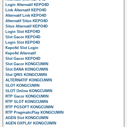
Login Alternatif KEPO4D
Link Alternatif KEPO4D
Alternatif Link KEPO4D
Alternatif Situs KEPO4D
Situs Alternatif KEPO4D
Login Slot KEPO4D
Slot Gacor KEPO4D
Login Slot KEPO4D
Kepo4d Slot Login
Kepo4d Alternatif
Slot Gacor KEPO4D
Slot Gacor KONGCUWIN
Slot DANA KONGCUWIN
Slot QRIS KONGCUWIN
ALTERNATIF KONGCUWIN
SLOT KONGCUWIN
SLOT Online KONGCUWIN
RTP Gacor KONGCUWIN
RTP SLOT KONGCUWIN
RTP PGSOFT KONGCUWIN
RTP PragmaticPlay KONGCUWIN
AGEN Slot KONGCUWIN
AGEN OXPLAY KONGCUWIN