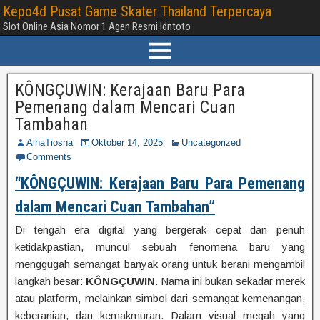
Kepo4d Pusat Game Skater Thailand Terpercaya
Slot Online Asia Nomor 1 Agen Resmi Idntoto
KÔNGÇUWIN: Kerajaan Baru Para
Pemenang dalam Mencari Cuan
Tambahan
AihaTiosna
Oktober 14, 2025
Uncategorized
Comments
“KÔNGÇUWIN: Kerajaan Baru Para Pemenang
dalam Mencari Cuan Tambahan”
Di tengah era digital yang bergerak cepat dan penuh
ketidakpastian, muncul sebuah fenomena baru yang
menggugah semangat banyak orang untuk berani mengambil
langkah besar:
KÔNGÇUWIN
. Nama ini bukan sekadar merek
atau platform, melainkan simbol dari semangat kemenangan,
keberanian, dan kemakmuran. Dalam visual megah yang