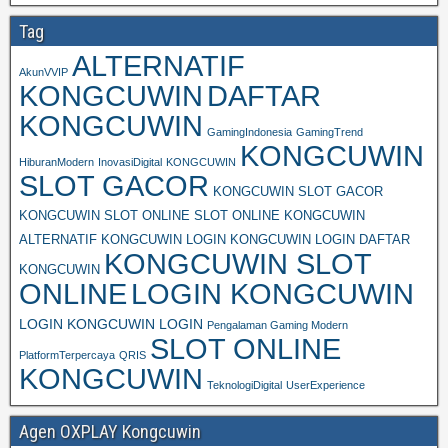
Tag
ALTERNATIF
AkunVVIP
KONGCUWIN
DAFTAR
KONGCUWIN
GamingIndonesia
GamingTrend
KONGCUWIN
HiburanModern
InovasiDigital
KONGCUWIN
SLOT GACOR
KONGCUWIN SLOT GACOR
KONGCUWIN SLOT ONLINE SLOT ONLINE KONGCUWIN
ALTERNATIF KONGCUWIN LOGIN KONGCUWIN LOGIN DAFTAR
KONGCUWIN SLOT
KONGCUWIN
ONLINE
LOGIN KONGCUWIN
LOGIN KONGCUWIN LOGIN
Pengalaman Gaming Modern
SLOT ONLINE
PlatformTerpercaya
QRIS
KONGCUWIN
TeknologiDigital
UserExperience
Agen OXPLAY Kongcuwin