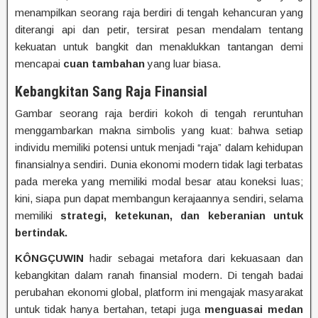
menampilkan seorang raja berdiri di tengah kehancuran yang
diterangi api dan petir, tersirat pesan mendalam tentang
kekuatan untuk bangkit dan menaklukkan tantangan demi
mencapai
cuan tambahan
yang luar biasa.
Kebangkitan Sang Raja Finansial
Gambar seorang raja berdiri kokoh di tengah reruntuhan
menggambarkan makna simbolis yang kuat: bahwa setiap
individu memiliki potensi untuk menjadi “raja” dalam kehidupan
finansialnya sendiri. Dunia ekonomi modern tidak lagi terbatas
pada mereka yang memiliki modal besar atau koneksi luas;
kini, siapa pun dapat membangun kerajaannya sendiri, selama
memiliki
strategi, ketekunan, dan keberanian untuk
bertindak.
KÔNGÇUWIN
hadir sebagai metafora dari kekuasaan dan
kebangkitan dalam ranah finansial modern. Di tengah badai
perubahan ekonomi global, platform ini mengajak masyarakat
untuk tidak hanya bertahan, tetapi juga
menguasai medan