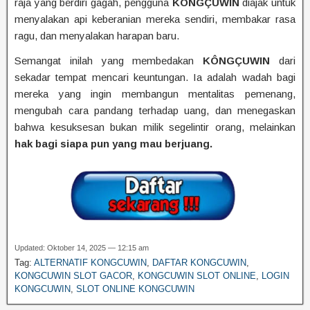
raja yang berdiri gagah, pengguna
KÔNGÇUWIN
diajak untuk
menyalakan api keberanian mereka sendiri, membakar rasa
ragu, dan menyalakan harapan baru.
Semangat inilah yang membedakan
KÔNGÇUWIN
dari
sekadar tempat mencari keuntungan. Ia adalah wadah bagi
mereka yang ingin membangun mentalitas pemenang,
mengubah cara pandang terhadap uang, dan menegaskan
bahwa kesuksesan bukan milik segelintir orang, melainkan
hak bagi siapa pun yang mau berjuang.
Updated: Oktober 14, 2025 — 12:15 am
Tag:
ALTERNATIF KONGCUWIN
,
DAFTAR KONGCUWIN
,
KONGCUWIN SLOT GACOR
,
KONGCUWIN SLOT ONLINE
,
LOGIN
KONGCUWIN
,
SLOT ONLINE KONGCUWIN