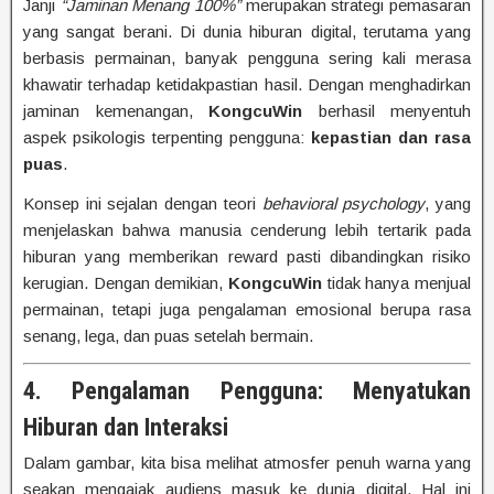
Janji
“Jaminan Menang 100%”
merupakan strategi pemasaran
yang sangat berani. Di dunia hiburan digital, terutama yang
berbasis permainan, banyak pengguna sering kali merasa
khawatir terhadap ketidakpastian hasil. Dengan menghadirkan
jaminan kemenangan,
KongcuWin
berhasil menyentuh
aspek psikologis terpenting pengguna:
kepastian dan rasa
puas
.
Konsep ini sejalan dengan teori
behavioral psychology
, yang
menjelaskan bahwa manusia cenderung lebih tertarik pada
hiburan yang memberikan reward pasti dibandingkan risiko
kerugian. Dengan demikian,
KongcuWin
tidak hanya menjual
permainan, tetapi juga pengalaman emosional berupa rasa
senang, lega, dan puas setelah bermain.
4. Pengalaman Pengguna: Menyatukan
Hiburan dan Interaksi
Dalam gambar, kita bisa melihat atmosfer penuh warna yang
seakan mengajak audiens masuk ke dunia digital. Hal ini