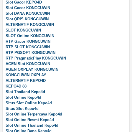
Slot Gacor KEPO4D
Slot Gacor KONGCUWIN
Slot DANA KONGCUWIN
Slot QRIS KONGCUWIN
ALTERNATIF KONGCUWIN
SLOT KONGCUWIN
SLOT Online KONGCUWIN
RTP Gacor KONGCUWIN
RTP SLOT KONGCUWIN
RTP PGSOFT KONGCUWIN
RTP PragmaticPlay KONGCUWIN
AGEN Slot KONGCUWIN
AGEN OXPLAY KONGCUWIN
KONGCUWIN OXPLAY
ALTERNATIF KEPO4D
KEPO4D 88
Slot Thailand Kepo4d
Slot Online Kepo4d
Situs Slot Online Kepo4d
Situs Slot Kepo4d
Slot Online Terpercaya Kepo4d
Slot Online Resmi Kepo4d
Slot Online Thailand Kepo4d
Slot Online Dana Kepo4d