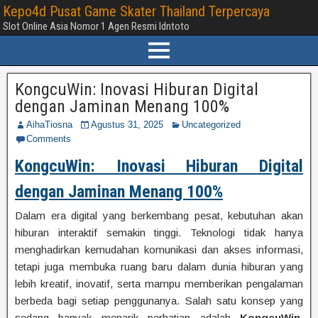
Kepo4d Pusat Game Skater Thailand Terpercaya
Slot Online Asia Nomor 1 Agen Resmi Idntoto
KongcuWin: Inovasi Hiburan Digital
dengan Jaminan Menang 100%
AihaTiosna
Agustus 31, 2025
Uncategorized
Comments
KongcuWin: Inovasi Hiburan Digital
dengan Jaminan Menang 100%
Dalam era digital yang berkembang pesat, kebutuhan akan
hiburan interaktif semakin tinggi. Teknologi tidak hanya
menghadirkan kemudahan komunikasi dan akses informasi,
tetapi juga membuka ruang baru dalam dunia hiburan yang
lebih kreatif, inovatif, serta mampu memberikan pengalaman
berbeda bagi setiap penggunanya. Salah satu konsep yang
sedang banyak menarik perhatian adalah
KongcuWin
,