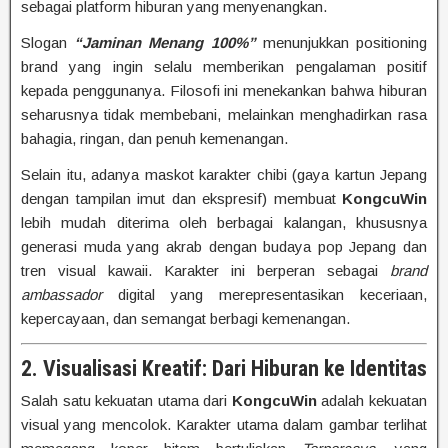
sebagai platform hiburan yang menyenangkan.
Slogan
“Jaminan Menang 100%”
menunjukkan positioning
brand yang ingin selalu memberikan pengalaman positif
kepada penggunanya. Filosofi ini menekankan bahwa hiburan
seharusnya tidak membebani, melainkan menghadirkan rasa
bahagia, ringan, dan penuh kemenangan.
Selain itu, adanya maskot karakter chibi (gaya kartun Jepang
dengan tampilan imut dan ekspresif) membuat
KongcuWin
lebih mudah diterima oleh berbagai kalangan, khususnya
generasi muda yang akrab dengan budaya pop Jepang dan
tren visual kawaii. Karakter ini berperan sebagai
brand
ambassador
digital yang merepresentasikan keceriaan,
kepercayaan, dan semangat berbagi kemenangan.
2. Visualisasi Kreatif: Dari Hiburan ke Identitas
Salah satu kekuatan utama dari
KongcuWin
adalah kekuatan
visual yang mencolok. Karakter utama dalam gambar terlihat