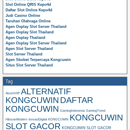
Slot Online QRIS Kepo4d
Daftar Slot Online Kepo4d
Judi Casino Online
Taruhan Olahraga Online
Agen Oxplay Slot Server Thailand
Agen Oxplay Slot Thailand
Agen Oxplay Thailand
Agen Oxplay Slot Server Thailand
Agen Slot Server Thailand
Slot Server Thailand
Agen Sbobet Terpercaya Kongcuwin
Situs Slot Server Thailand
Tag
ALTERNATIF
AkunVVIP
KONGCUWIN
DAFTAR
KONGCUWIN
GamingIndonesia
GamingTrend
KONGCUWIN
HiburanModern
InovasiDigital
KONGCUWIN
SLOT GACOR
KONGCUWIN SLOT GACOR