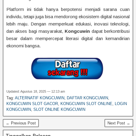
Platform ini tidak hanya berpotensi menjadi sarana cuan
individu, tetapi juga bisa mendorong ekosistem digital nasional
lebih maju. Dengan memperkuat edukasi, inovasi teknologi,
dan akses bagi masyarakat,
Kongcuwin
dapat berkontribusi
besar dalam mempercepat literasi digital dan kemandirian
ekonomi bangsa.
Updated: Agustus 18, 2025 — 12:13 am
Tag:
ALTERNATIF KONGCUWIN
,
DAFTAR KONGCUWIN
,
KONGCUWIN SLOT GACOR
,
KONGCUWIN SLOT ONLINE
,
LOGIN
KONGCUWIN
,
SLOT ONLINE KONGCUWIN
← Previous Post
Next Post →