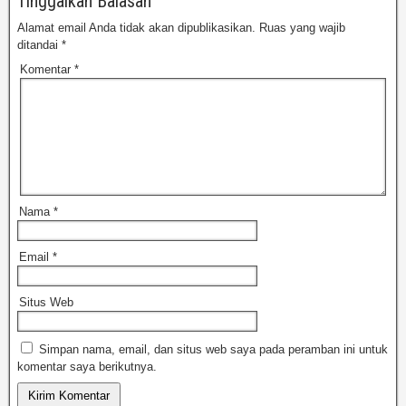
Tinggalkan Balasan
Alamat email Anda tidak akan dipublikasikan.
Ruas yang wajib
ditandai
*
Komentar
*
Nama
*
Email
*
Situs Web
Simpan nama, email, dan situs web saya pada peramban ini untuk
komentar saya berikutnya.