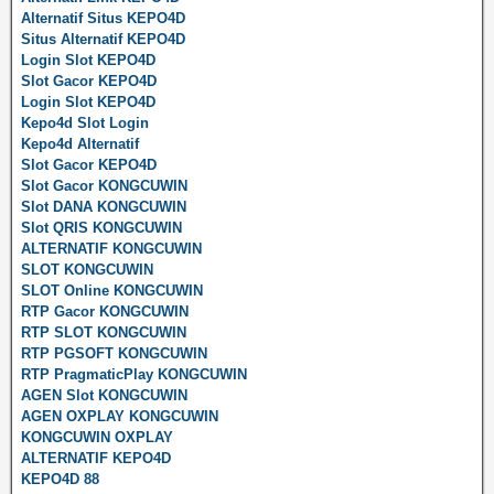
Alternatif Situs KEPO4D
Situs Alternatif KEPO4D
Login Slot KEPO4D
Slot Gacor KEPO4D
Login Slot KEPO4D
Kepo4d Slot Login
Kepo4d Alternatif
Slot Gacor KEPO4D
Slot Gacor KONGCUWIN
Slot DANA KONGCUWIN
Slot QRIS KONGCUWIN
ALTERNATIF KONGCUWIN
SLOT KONGCUWIN
SLOT Online KONGCUWIN
RTP Gacor KONGCUWIN
RTP SLOT KONGCUWIN
RTP PGSOFT KONGCUWIN
RTP PragmaticPlay KONGCUWIN
AGEN Slot KONGCUWIN
AGEN OXPLAY KONGCUWIN
KONGCUWIN OXPLAY
ALTERNATIF KEPO4D
KEPO4D 88