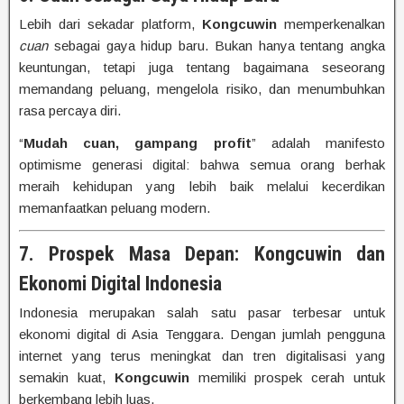
Lebih dari sekadar platform,
Kongcuwin
memperkenalkan
cuan
sebagai gaya hidup baru. Bukan hanya tentang angka
keuntungan, tetapi juga tentang bagaimana seseorang
memandang peluang, mengelola risiko, dan menumbuhkan
rasa percaya diri.
“
Mudah cuan, gampang profit
” adalah manifesto
optimisme generasi digital: bahwa semua orang berhak
meraih kehidupan yang lebih baik melalui kecerdikan
memanfaatkan peluang modern.
7. Prospek Masa Depan: Kongcuwin dan
Ekonomi Digital Indonesia
Indonesia merupakan salah satu pasar terbesar untuk
ekonomi digital di Asia Tenggara. Dengan jumlah pengguna
internet yang terus meningkat dan tren digitalisasi yang
semakin kuat,
Kongcuwin
memiliki prospek cerah untuk
berkembang lebih luas.