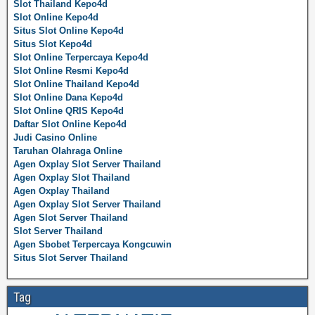
Slot Thailand Kepo4d
Slot Online Kepo4d
Situs Slot Online Kepo4d
Situs Slot Kepo4d
Slot Online Terpercaya Kepo4d
Slot Online Resmi Kepo4d
Slot Online Thailand Kepo4d
Slot Online Dana Kepo4d
Slot Online QRIS Kepo4d
Daftar Slot Online Kepo4d
Judi Casino Online
Taruhan Olahraga Online
Agen Oxplay Slot Server Thailand
Agen Oxplay Slot Thailand
Agen Oxplay Thailand
Agen Oxplay Slot Server Thailand
Agen Slot Server Thailand
Slot Server Thailand
Agen Sbobet Terpercaya Kongcuwin
Situs Slot Server Thailand
Tag