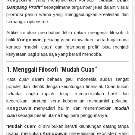
Gampang Profit”
sebagaimana tergambar jelas dalam visual
promosi penuh warna yang menggabungkan kreativitas dan
semangat optimisme.
Artikel ini akan membahas lebih dalam mengenai filosofi di
balik
Kongcuwin
, peluang yang ditawarkan, serta bagaimana
konsep “mudah cuan” dan “gampang profit” bisa menjadi
kenyataan bagi siapa saja yang berani mencoba.
1. Menggali Filosofi “Mudah Cuan”
Kata
cuan
dalam bahasa gaul Indonesia sudah sangat
populer dan identik dengan keuntungan finansial. Cuan bukan
sekadar angka rupiah, tetapi mencerminkan hasil dari
kecerdikan, strategi, serta keberanian mengambil peluang.
Kongcuwin
menyadari hal ini dan menempatkan
mudah
cuan
sebagai pesan utama bagi para penggunanya.
“
Mudah cuan
” di sini bukan berarti keuntungan datang tanpa
usaha, melainkan
Kongcuwin
menyediakan ekosistem yang