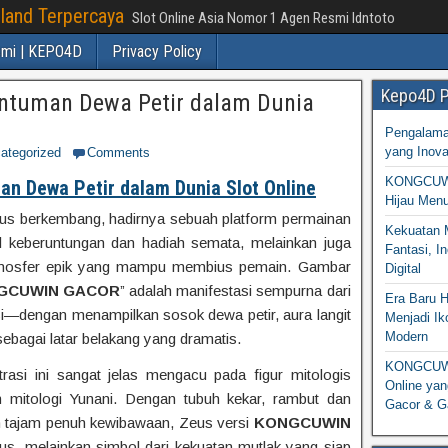
land Terpercaya
Slot Online Asia Nomor 1 Agen Resmi Idntoto
smi | KEPO4D
Privacy Policy
Kepo4D Pu
tuman Dewa Petir dalam Dunia
Pengalama
yang Inovat
ategorized
Comments
KONGCUWIN
 Dewa Petir dalam Dunia Slot Online
Hijau Men
erus berkembang, hadirnya sebuah platform permainan
Kekuatan 
al keberuntungan dan hadiah semata, melainkan juga
Fantasi, I
atmosfer epik yang mampu membius pemain. Gambar
Digital
GCUWIN GACOR
” adalah manifestasi sempurna dari
Era Baru 
i—dengan menampilkan sosok dewa petir, aura langit
Menjadi Ik
Modern
bagai latar belakang yang dramatis.
KONGCUWIN
rasi ini sangat jelas mengacu pada figur mitologis
Online ya
m mitologi Yunani. Dengan tubuh kekar, rambut dan
Gacor & 
pan tajam penuh kewibawaan, Zeus versi
KONGCUWIN
s, melainkan simbol dari kekuatan mutlak yang siap