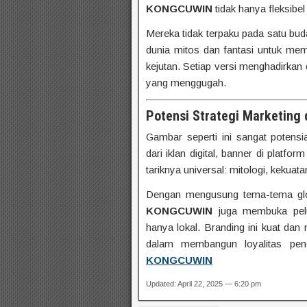
KONGCUWIN
tidak hanya fleksibel
Mereka tidak terpaku pada satu bud
dunia mitos dan fantasi untuk me
kejutan. Setiap versi menghadirkan
yang menggugah.
Potensi Strategi Marketing
Gambar seperti ini sangat potens
dari iklan digital, banner di platf
tariknya universal: mitologi, kekua
Dengan mengusung tema-tema globa
KONGCUWIN
juga membuka pelua
hanya lokal. Branding ini kuat dan 
dalam membangun loyalitas pe
KONGCUWIN
Updated: April 22, 2025 — 6:20 pm