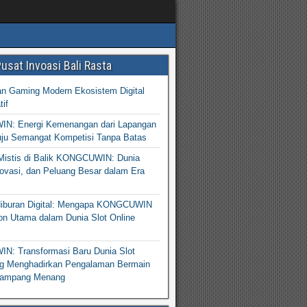
sat Invoasi Bali Rasta
n Gaming Modern Ekosistem Digital
if
: Energi Kemenangan dari Lapangan
uju Semangat Kompetisi Tanpa Batas
Mistis di Balik KONGCUWIN: Dunia
novasi, dan Peluang Besar dalam Era
Hiburan Digital: Mengapa KONGCUWIN
on Utama dalam Dunia Slot Online
: Transformasi Baru Dunia Slot
ng Menghadirkan Pengalaman Bermain
Gampang Menang