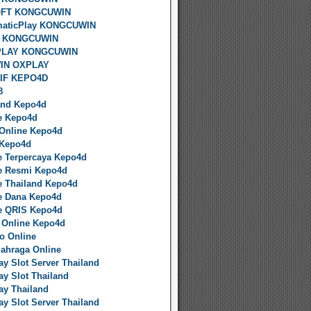
OFT KONGCUWIN
maticPlay KONGCUWIN
t KONGCUWIN
PLAY KONGCUWIN
IN OXPLAY
IF KEPO4D
8
and Kepo4d
e Kepo4d
 Online Kepo4d
 Kepo4d
e Terpercaya Kepo4d
ne Resmi Kepo4d
e Thailand Kepo4d
ne Dana Kepo4d
ne QRIS Kepo4d
t Online Kepo4d
o Online
ahraga Online
y Slot Server Thailand
y Slot Thailand
ay Thailand
y Slot Server Thailand