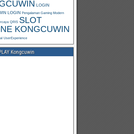
GCUWIN
LOGIN
IN LOGIN
Pengalaman Gaming Modern
SLOT
ercaya
QRIS
INE KONGCUWIN
al
UserExperience
PLAY Kongcuwin