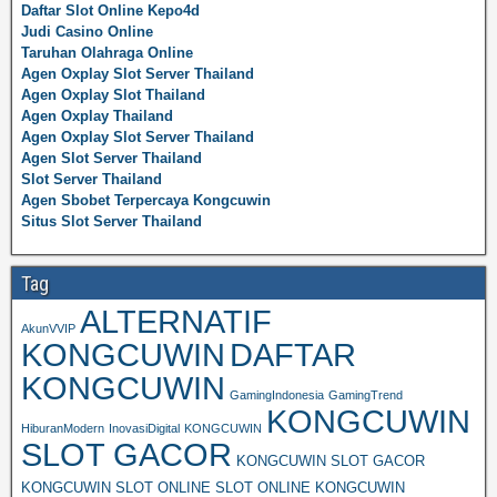
Daftar Slot Online Kepo4d
Judi Casino Online
Taruhan Olahraga Online
Agen Oxplay Slot Server Thailand
Agen Oxplay Slot Thailand
Agen Oxplay Thailand
Agen Oxplay Slot Server Thailand
Agen Slot Server Thailand
Slot Server Thailand
Agen Sbobet Terpercaya Kongcuwin
Situs Slot Server Thailand
Tag
ALTERNATIF
AkunVVIP
KONGCUWIN
DAFTAR
KONGCUWIN
GamingIndonesia
GamingTrend
KONGCUWIN
HiburanModern
InovasiDigital
KONGCUWIN
SLOT GACOR
KONGCUWIN SLOT GACOR
KONGCUWIN SLOT ONLINE SLOT ONLINE KONGCUWIN