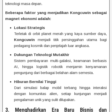
teknologi masa depan.
Beberapa faktor yang menjadikan Kongcuwin sebagai
magnet ekonomi adalah:
Lokasi Strategis
Terletak di orbit planet merah yang kaya sumber daya,
Kongcuwin
menjadi titik persinggahan utama bagi
pedagang kosmik dan penjelajah luar angkasa.
Dukungan Teknologi Mutakhir
Sistem pembayaran multi-galaksi, keamanan berbasis
AI, hingga logistik robotik menjamin kenyamanan
pengunjung dari berbagai belahan alam semesta.
Hiburan Bernilai Tinggi
Dari simulasi balap mobil terbang hingga interaksi
dengan komunitas alien, setiap kunjungan menjadi
pengalaman unik yang sulit dilupakan.
3. Menghadirkan Era Baru Bisnis dan