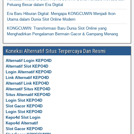
Peluang Besar dalam Era Digital
Era Baru Hiburan Digital: Mengapa KONGCUWIN Menjadi Ikon
Utama dalam Dunia Slot Online Modern
KONGCUWIN: Transformasi Baru Dunia Slot Online yang
Menghadirkan Pengalaman Bermain Gacor & Gampang Menang
Koneksi Alternatif Situs Terpercaya Dan Resmi
Alternatif Login KEPO4D
Alternatif Slot KEPO4D
Login Alternatif KEPO4D
Link Alternatif KEPO4D
Alternatif Link KEPO4D
Alternatif Situs KEPO4D
Situs Alternatif KEPO4D
Login Slot KEPO4D
Slot Gacor KEPO4D
Login Slot KEPO4D
Kepo4d Slot Login
Kepo4d Alternatif
Slot Gacor KEPO4D