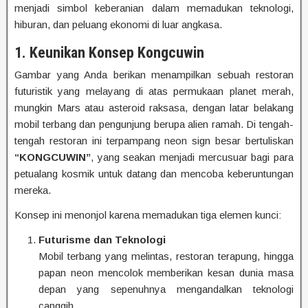
menjadi simbol keberanian dalam memadukan teknologi,
hiburan, dan peluang ekonomi di luar angkasa.
1. Keunikan Konsep Kongcuwin
Gambar yang Anda berikan menampilkan sebuah restoran
futuristik yang melayang di atas permukaan planet merah,
mungkin Mars atau asteroid raksasa, dengan latar belakang
mobil terbang dan pengunjung berupa alien ramah. Di tengah-
tengah restoran ini terpampang neon sign besar bertuliskan
“KONGCUWIN”
, yang seakan menjadi mercusuar bagi para
petualang kosmik untuk datang dan mencoba keberuntungan
mereka.
Konsep ini menonjol karena memadukan tiga elemen kunci:
Futurisme dan Teknologi
Mobil terbang yang melintas, restoran terapung, hingga
papan neon mencolok memberikan kesan dunia masa
depan yang sepenuhnya mengandalkan teknologi
canggih.