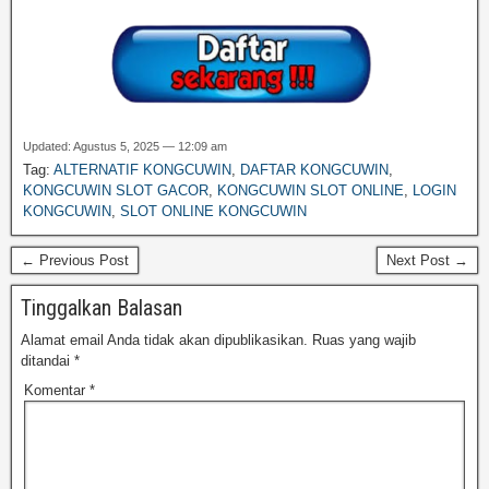
Updated: Agustus 5, 2025 — 12:09 am
Tag:
ALTERNATIF KONGCUWIN
,
DAFTAR KONGCUWIN
,
KONGCUWIN SLOT GACOR
,
KONGCUWIN SLOT ONLINE
,
LOGIN
KONGCUWIN
,
SLOT ONLINE KONGCUWIN
← Previous Post
Next Post →
Tinggalkan Balasan
Alamat email Anda tidak akan dipublikasikan.
Ruas yang wajib
ditandai
*
Komentar
*