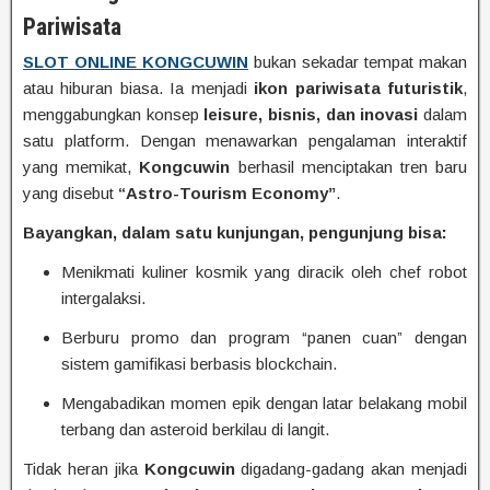
Pariwisata
SLOT ONLINE KONGCUWIN
bukan sekadar tempat makan
atau hiburan biasa. Ia menjadi
ikon pariwisata futuristik
,
menggabungkan konsep
leisure, bisnis, dan inovasi
dalam
satu platform. Dengan menawarkan pengalaman interaktif
yang memikat,
Kongcuwin
berhasil menciptakan tren baru
yang disebut
“Astro-Tourism Economy”
.
Bayangkan, dalam satu kunjungan, pengunjung bisa:
Menikmati kuliner kosmik yang diracik oleh chef robot
intergalaksi.
Berburu promo dan program “panen cuan” dengan
sistem gamifikasi berbasis blockchain.
Mengabadikan momen epik dengan latar belakang mobil
terbang dan asteroid berkilau di langit.
Tidak heran jika
Kongcuwin
digadang-gadang akan menjadi