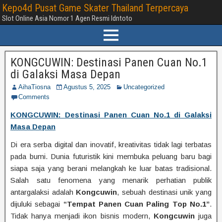
Kepo4d Pusat Game Skater Thailand Terpercaya
Slot Online Asia Nomor 1 Agen Resmi Idntoto
KONGCUWIN: Destinasi Panen Cuan No.1
di Galaksi Masa Depan
AihaTiosna
Agustus 5, 2025
Uncategorized
Comments
KONGCUWIN: Destinasi Panen Cuan No.1 di Galaksi
Masa Depan
Di era serba digital dan inovatif, kreativitas tidak lagi terbatas
pada bumi. Dunia futuristik kini membuka peluang baru bagi
siapa saja yang berani melangkah ke luar batas tradisional.
Salah satu fenomena yang menarik perhatian publik
antargalaksi adalah
Kongcuwin
, sebuah destinasi unik yang
dijuluki sebagai
“Tempat Panen Cuan Paling Top No.1”
.
Tidak hanya menjadi ikon bisnis modern,
Kongcuwin
juga