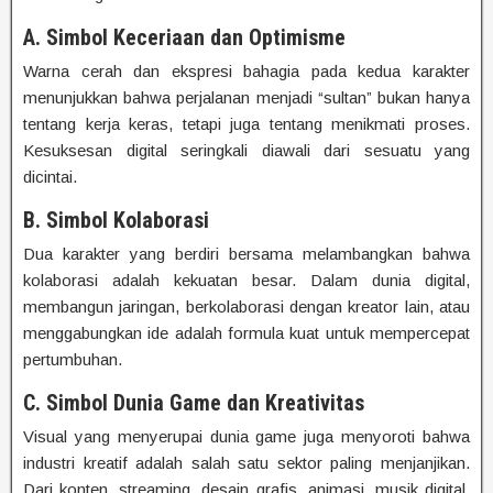
A. Simbol Keceriaan dan Optimisme
Warna cerah dan ekspresi bahagia pada kedua karakter
menunjukkan bahwa perjalanan menjadi “sultan” bukan hanya
tentang kerja keras, tetapi juga tentang menikmati proses.
Kesuksesan digital seringkali diawali dari sesuatu yang
dicintai.
B. Simbol Kolaborasi
Dua karakter yang berdiri bersama melambangkan bahwa
kolaborasi adalah kekuatan besar. Dalam dunia digital,
membangun jaringan, berkolaborasi dengan kreator lain, atau
menggabungkan ide adalah formula kuat untuk mempercepat
pertumbuhan.
C. Simbol Dunia Game dan Kreativitas
Visual yang menyerupai dunia game juga menyoroti bahwa
industri kreatif adalah salah satu sektor paling menjanjikan.
Dari konten, streaming, desain grafis, animasi, musik digital,