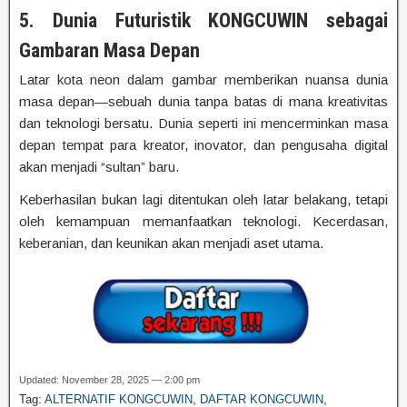
5. Dunia Futuristik KONGCUWIN sebagai
Gambaran Masa Depan
Latar kota neon dalam gambar memberikan nuansa dunia
masa depan—sebuah dunia tanpa batas di mana kreativitas
dan teknologi bersatu. Dunia seperti ini mencerminkan masa
depan tempat para kreator, inovator, dan pengusaha digital
akan menjadi “sultan” baru.
Keberhasilan bukan lagi ditentukan oleh latar belakang, tetapi
oleh kemampuan memanfaatkan teknologi. Kecerdasan,
keberanian, dan keunikan akan menjadi aset utama.
Updated: November 28, 2025 — 2:00 pm
Tag:
ALTERNATIF KONGCUWIN
,
DAFTAR KONGCUWIN
,