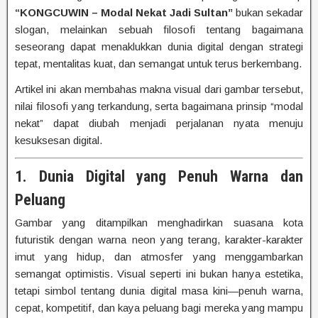
“KONGCUWIN – Modal Nekat Jadi Sultan”
bukan sekadar
slogan, melainkan sebuah filosofi tentang bagaimana
seseorang dapat menaklukkan dunia digital dengan strategi
tepat, mentalitas kuat, dan semangat untuk terus berkembang.
Artikel ini akan membahas makna visual dari gambar tersebut,
nilai filosofi yang terkandung, serta bagaimana prinsip “modal
nekat” dapat diubah menjadi perjalanan nyata menuju
kesuksesan digital.
1. Dunia Digital yang Penuh Warna dan
Peluang
Gambar yang ditampilkan menghadirkan suasana kota
futuristik dengan warna neon yang terang, karakter-karakter
imut yang hidup, dan atmosfer yang menggambarkan
semangat optimistis. Visual seperti ini bukan hanya estetika,
tetapi simbol tentang dunia digital masa kini—penuh warna,
cepat, kompetitif, dan kaya peluang bagi mereka yang mampu