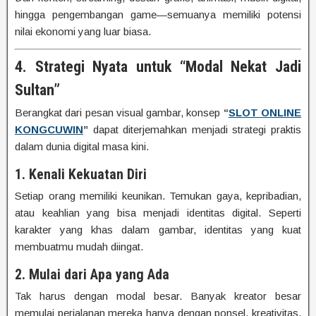
hingga pengembangan game—semuanya memiliki potensi
nilai ekonomi yang luar biasa.
4. Strategi Nyata untuk “Modal Nekat Jadi
Sultan”
Berangkat dari pesan visual gambar, konsep
“
SLOT ONLINE
KONGCUWIN
”
dapat diterjemahkan menjadi strategi praktis
dalam dunia digital masa kini.
1. Kenali Kekuatan Diri
Setiap orang memiliki keunikan. Temukan gaya, kepribadian,
atau keahlian yang bisa menjadi identitas digital. Seperti
karakter yang khas dalam gambar, identitas yang kuat
membuatmu mudah diingat.
2. Mulai dari Apa yang Ada
Tak harus dengan modal besar. Banyak kreator besar
memulai perjalanan mereka hanya dengan ponsel, kreativitas,