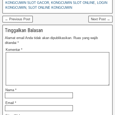
KONGCUWIN SLOT GACOR
,
KONGCUWIN SLOT ONLINE
,
LOGIN
KONGCUWIN
,
SLOT ONLINE KONGCUWIN
← Previous Post
Next Post →
Tinggalkan Balasan
Alamat email Anda tidak akan dipublikasikan.
Ruas yang wajib
ditandai
*
Komentar
*
Nama
*
Email
*