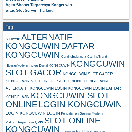
Agen Sbobet Terpercaya Kongcuwin
Situs Slot Server Thailand
Tag
ALTERNATIF
AkunVVIP
KONGCUWIN
DAFTAR
KONGCUWIN
GamingIndonesia
GamingTrend
KONGCUWIN
HiburanModern
InovasiDigital
KONGCUWIN
SLOT GACOR
KONGCUWIN SLOT GACOR
KONGCUWIN SLOT ONLINE SLOT ONLINE KONGCUWIN
ALTERNATIF KONGCUWIN LOGIN KONGCUWIN LOGIN DAFTAR
KONGCUWIN SLOT
KONGCUWIN
ONLINE
LOGIN KONGCUWIN
LOGIN KONGCUWIN LOGIN
Pengalaman Gaming Modern
SLOT ONLINE
PlatformTerpercaya
QRIS
KONGCUWIN
TeknologiDigital
UserExperience