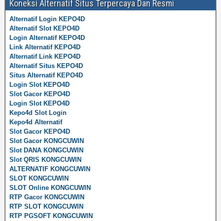
Koneksi Alternatif Situs Terpercaya Dan Resmi
Alternatif Login KEPO4D
Alternatif Slot KEPO4D
Login Alternatif KEPO4D
Link Alternatif KEPO4D
Alternatif Link KEPO4D
Alternatif Situs KEPO4D
Situs Alternatif KEPO4D
Login Slot KEPO4D
Slot Gacor KEPO4D
Login Slot KEPO4D
Kepo4d Slot Login
Kepo4d Alternatif
Slot Gacor KEPO4D
Slot Gacor KONGCUWIN
Slot DANA KONGCUWIN
Slot QRIS KONGCUWIN
ALTERNATIF KONGCUWIN
SLOT KONGCUWIN
SLOT Online KONGCUWIN
RTP Gacor KONGCUWIN
RTP SLOT KONGCUWIN
RTP PGSOFT KONGCUWIN