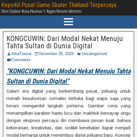
Kepo4d Pusat Game Skater Thailand Terpercaya
Slot Online Asia Nomor 1 Agen Resmi Idntoto
KONGCUWIN: Dari Modal Nekat Menuju
Tahta Sultan di Dunia Digital
AihaTiosna
November 28, 2025
Uncategorized
Comments
“KONGCUWIN: Dari Modal Nekat Menuju Tahta
Sultan di Dunia Digital”
Dalam era digital yang berkembang pesat, peluang untuk
meraih kesuksesan semakin terbuka bagi siapa saja yang
berani mengambil langkah pertama. Gambar ceria yang
menampilkan karakter hantu lucu dan makhluk bersayap ungu
dengan ekspresi percaya diri membawa pesan kuat: bahwa
keberanian, kreativitas, dan sedikit kenekatan dapat menjadi
modal berharga untuk menembus dunia peluang baru. Konsep