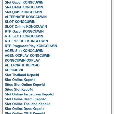
Slot Gacor KONGCUWIN
Slot DANA KONGCUWIN
Slot QRIS KONGCUWIN
ALTERNATIF KONGCUWIN
SLOT KONGCUWIN
SLOT Online KONGCUWIN
RTP Gacor KONGCUWIN
RTP SLOT KONGCUWIN
RTP PGSOFT KONGCUWIN
RTP PragmaticPlay KONGCUWIN
AGEN Slot KONGCUWIN
AGEN OXPLAY KONGCUWIN
KONGCUWIN OXPLAY
ALTERNATIF KEPO4D
KEPO4D 88
Slot Thailand Kepo4d
Slot Online Kepo4d
Situs Slot Online Kepo4d
Situs Slot Kepo4d
Slot Online Terpercaya Kepo4d
Slot Online Resmi Kepo4d
Slot Online Thailand Kepo4d
Slot Online Dana Kepo4d
Slot Online QRIS Kepo4d