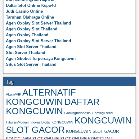
Daftar Slot Online Kepo4d
Judi Casino Online
Taruhan Olahraga Online
Agen Oxplay Slot Server Thailand
Agen Oxplay Slot Thailand
Agen Oxplay Thailand
Agen Oxplay Slot Server Thailand
Agen Slot Server Thailand
Slot Server Thailand
Agen Sbobet Terpercaya Kongcuwin
Situs Slot Server Thailand
Tag
ALTERNATIF
AkunVVIP
KONGCUWIN
DAFTAR
KONGCUWIN
GamingIndonesia
GamingTrend
KONGCUWIN
HiburanModern
InovasiDigital
KONGCUWIN
SLOT GACOR
KONGCUWIN SLOT GACOR
KONGCUWIN SLOT ONLINE SLOT ONLINE KONGCUWIN