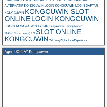
ALTERNATIF KONGCUWIN LOGIN KONGCUWIN LOGIN DAFTAR
KONGCUWIN SLOT
KONGCUWIN
ONLINE
LOGIN KONGCUWIN
LOGIN KONGCUWIN LOGIN
Pengalaman Gaming Modern
SLOT ONLINE
PlatformTerpercaya
QRIS
KONGCUWIN
TeknologiDigital
UserExperience
Agen OXPLAY Kongcuwin