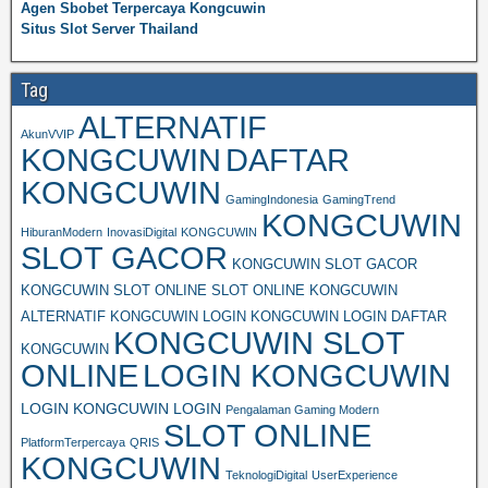
Agen Sbobet Terpercaya Kongcuwin
Situs Slot Server Thailand
Tag
ALTERNATIF
AkunVVIP
KONGCUWIN
DAFTAR
KONGCUWIN
GamingIndonesia
GamingTrend
KONGCUWIN
HiburanModern
InovasiDigital
KONGCUWIN
SLOT GACOR
KONGCUWIN SLOT GACOR
KONGCUWIN SLOT ONLINE SLOT ONLINE KONGCUWIN
ALTERNATIF KONGCUWIN LOGIN KONGCUWIN LOGIN DAFTAR
KONGCUWIN SLOT
KONGCUWIN
ONLINE
LOGIN KONGCUWIN
LOGIN KONGCUWIN LOGIN
Pengalaman Gaming Modern
SLOT ONLINE
PlatformTerpercaya
QRIS
KONGCUWIN
TeknologiDigital
UserExperience