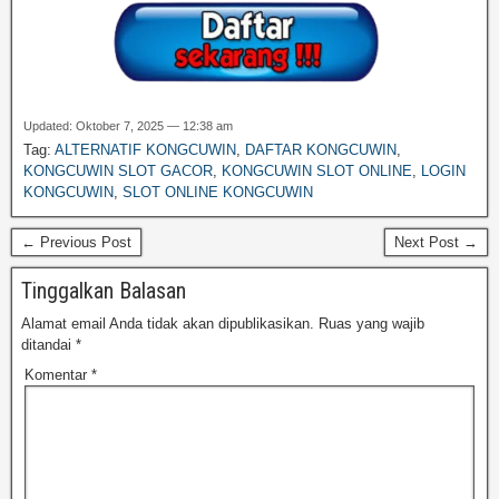
Updated: Oktober 7, 2025 — 12:38 am
Tag:
ALTERNATIF KONGCUWIN
,
DAFTAR KONGCUWIN
,
KONGCUWIN SLOT GACOR
,
KONGCUWIN SLOT ONLINE
,
LOGIN
KONGCUWIN
,
SLOT ONLINE KONGCUWIN
← Previous Post
Next Post →
Tinggalkan Balasan
Alamat email Anda tidak akan dipublikasikan.
Ruas yang wajib
ditandai
*
Komentar
*