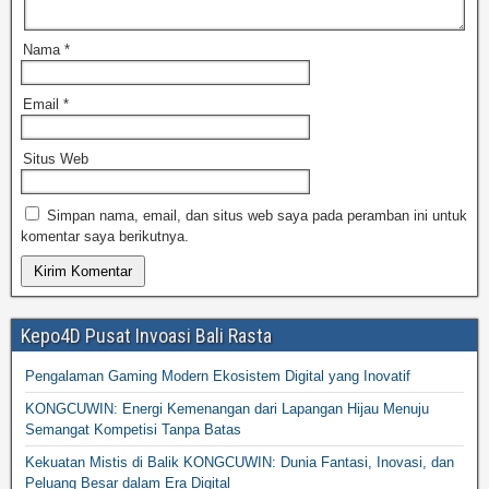
Nama
*
Email
*
Situs Web
Simpan nama, email, dan situs web saya pada peramban ini untuk
komentar saya berikutnya.
Kepo4D Pusat Invoasi Bali Rasta
Pengalaman Gaming Modern Ekosistem Digital yang Inovatif
KONGCUWIN: Energi Kemenangan dari Lapangan Hijau Menuju
Semangat Kompetisi Tanpa Batas
Kekuatan Mistis di Balik KONGCUWIN: Dunia Fantasi, Inovasi, dan
Peluang Besar dalam Era Digital