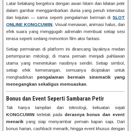
Latar belakang bergelora dengan awan hitam dan kilatan petir
dalam gambar menggambarkan dunia yang penuh intensitas
dan kejutan — sama seperti pengalaman bermain di
SLOT
ONLINE KONGCUWIN
. Visual menawan, animasi halus, dan
efek suara yang menggugah adrenalin membuat setiap sesi
terasa seperti sedang menonton film aksi fantasi.
Setiap permainan di platform ini dirancang layaknya medan
pertempuran mitologi, di mana pemain menjadi pahlawan
utama yang menentukan nasibnya sendiri. Setiap simbol,
setiap efek kemenangan, semuanya diciptakan untuk
menghadirkan
pengalaman bermain sinematik yang
menegangkan sekaligus memuaskan
.
Bonus dan Event Seperti Sambaran Petir
Tak hanya tampilan dan teknologi, kekuatan sejati
KONGCUWIN
terletak pada
derasnya bonus dan event
menarik
yang siap menyambar pemain kapan saja. Dari
bonus harian, cashback menarik, hingga event khusus dengan