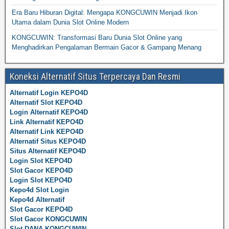
Era Baru Hiburan Digital: Mengapa KONGCUWIN Menjadi Ikon
Utama dalam Dunia Slot Online Modern
KONGCUWIN: Transformasi Baru Dunia Slot Online yang
Menghadirkan Pengalaman Bermain Gacor & Gampang Menang
Koneksi Alternatif Situs Terpercaya Dan Resmi
Alternatif Login KEPO4D
Alternatif Slot KEPO4D
Login Alternatif KEPO4D
Link Alternatif KEPO4D
Alternatif Link KEPO4D
Alternatif Situs KEPO4D
Situs Alternatif KEPO4D
Login Slot KEPO4D
Slot Gacor KEPO4D
Login Slot KEPO4D
Kepo4d Slot Login
Kepo4d Alternatif
Slot Gacor KEPO4D
Slot Gacor KONGCUWIN
Slot DANA KONGCUWIN