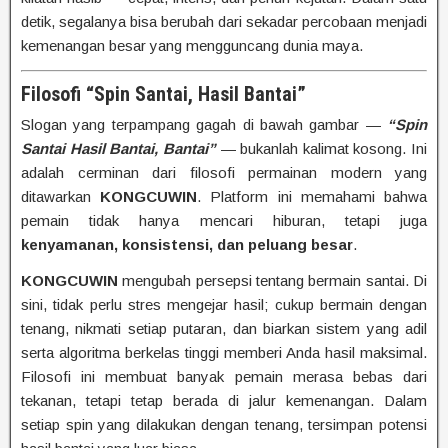
detik, segalanya bisa berubah dari sekadar percobaan menjadi
kemenangan besar yang mengguncang dunia maya.
Filosofi “Spin Santai, Hasil Bantai”
Slogan yang terpampang gagah di bawah gambar —
“Spin
Santai Hasil Bantai, Bantai”
— bukanlah kalimat kosong. Ini
adalah cerminan dari filosofi permainan modern yang
ditawarkan
KONGCUWIN
. Platform ini memahami bahwa
pemain tidak hanya mencari hiburan, tetapi juga
kenyamanan, konsistensi, dan peluang besar
.
KONGCUWIN
mengubah persepsi tentang bermain santai. Di
sini, tidak perlu stres mengejar hasil; cukup bermain dengan
tenang, nikmati setiap putaran, dan biarkan sistem yang adil
serta algoritma berkelas tinggi memberi Anda hasil maksimal.
Filosofi ini membuat banyak pemain merasa bebas dari
tekanan, tetapi tetap berada di jalur kemenangan. Dalam
setiap spin yang dilakukan dengan tenang, tersimpan potensi