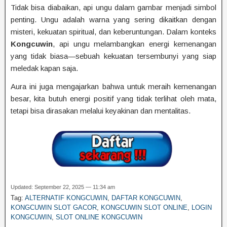
Tidak bisa diabaikan, api ungu dalam gambar menjadi simbol
penting. Ungu adalah warna yang sering dikaitkan dengan
misteri, kekuatan spiritual, dan keberuntungan. Dalam konteks
Kongcuwin
, api ungu melambangkan energi kemenangan
yang tidak biasa—sebuah kekuatan tersembunyi yang siap
meledak kapan saja.
Aura ini juga mengajarkan bahwa untuk meraih kemenangan
besar, kita butuh energi positif yang tidak terlihat oleh mata,
tetapi bisa dirasakan melalui keyakinan dan mentalitas.
Updated: September 22, 2025 — 11:34 am
Tag:
ALTERNATIF KONGCUWIN
,
DAFTAR KONGCUWIN
,
KONGCUWIN SLOT GACOR
,
KONGCUWIN SLOT ONLINE
,
LOGIN
KONGCUWIN
,
SLOT ONLINE KONGCUWIN