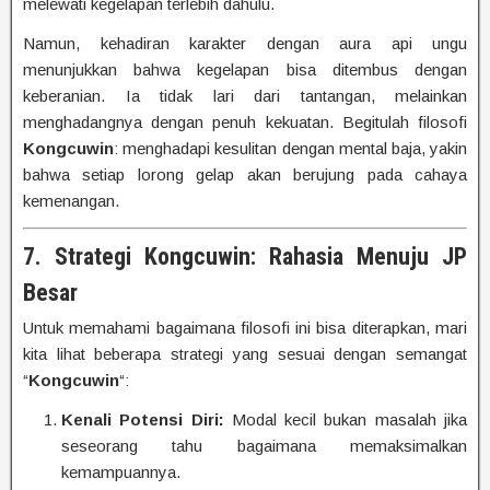
melewati kegelapan terlebih dahulu.
Namun, kehadiran karakter dengan aura api ungu
menunjukkan bahwa kegelapan bisa ditembus dengan
keberanian. Ia tidak lari dari tantangan, melainkan
menghadangnya dengan penuh kekuatan. Begitulah filosofi
Kongcuwin
: menghadapi kesulitan dengan mental baja, yakin
bahwa setiap lorong gelap akan berujung pada cahaya
kemenangan.
7. Strategi Kongcuwin: Rahasia Menuju JP
Besar
Untuk memahami bagaimana filosofi ini bisa diterapkan, mari
kita lihat beberapa strategi yang sesuai dengan semangat
“
Kongcuwin
“:
Kenali Potensi Diri:
Modal kecil bukan masalah jika
seseorang tahu bagaimana memaksimalkan
kemampuannya.