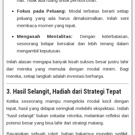
hati. Tidak ada ruang untuk pemborosan.
Fokus pada Peluang:
Modal terbatas berarti setiap
peluang yang ada harus dimaksimalkan. Inilah seni
membaca momen yang tepat.
Mengasah Mentalitas:
Dengan keterbatasan,
seseorang belajar bersabar dan lebih tenang dalam
mengambil keputusan.
Inilah alasan mengapa banyak kisah sukses besar justru lahir
dari mereka yang memulai dengan modal minim. Bagi
mereka, setiap langkah adalah investasi berharga.
3. Hasil Selangit, Hadiah dari Strategi Tepat
Ketika seseorang mampu mengelola modal kecil dengan
tepat, hasil yang didapat seringkali melebihi ekspektasi. Istilah
“hasil selangit” bukan sekadar retorika, melainkan refleksi dari
potensi besar yang bisa lahir dari strategi matang.
Bayangkan sebuah roket: bahan bakarnya mungkin sedikit,