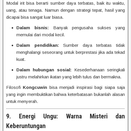
Modal irit bisa berarti sumber daya terbatas, baik itu waktu,
uang, atau tenaga. Namun dengan strategi tepat, hasil yang
dicapai bisa sangat luar biasa.
Dalam bisnis:
Banyak pengusaha sukses yang
memulai dari modal kecil.
Dalam pendidikan:
Sumber daya terbatas tidak
menghalangi seseorang untuk berprestasi jika ada tekad
kuat.
Dalam hubungan sosial:
Kesederhanaan seringkali
justru melahirkan ikatan yang lebih tulus dan bermakna.
Filosofi
Kongcuwin
bisa menjadi inspirasi bagi siapa saja
yang ingin membuktikan bahwa keterbatasan bukanlah alasan
untuk menyerah.
9. Energi Ungu: Warna Misteri dan
Keberuntungan