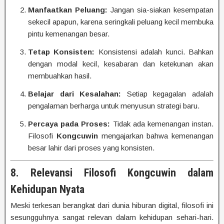
Manfaatkan Peluang:
Jangan sia-siakan kesempatan
sekecil apapun, karena seringkali peluang kecil membuka
pintu kemenangan besar.
Tetap Konsisten:
Konsistensi adalah kunci. Bahkan
dengan modal kecil, kesabaran dan ketekunan akan
membuahkan hasil.
Belajar dari Kesalahan:
Setiap kegagalan adalah
pengalaman berharga untuk menyusun strategi baru.
Percaya pada Proses:
Tidak ada kemenangan instan.
Filosofi
Kongcuwin
mengajarkan bahwa kemenangan
besar lahir dari proses yang konsisten.
8. Relevansi Filosofi Kongcuwin dalam
Kehidupan Nyata
Meski terkesan berangkat dari dunia hiburan digital, filosofi ini
sesungguhnya sangat relevan dalam kehidupan sehari-hari.