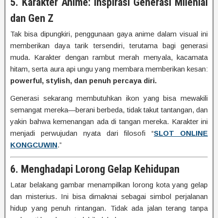
5. Karakter Anime: Inspirasi Generasi Milenial
dan Gen Z
Tak bisa dipungkiri, penggunaan gaya anime dalam visual ini
memberikan daya tarik tersendiri, terutama bagi generasi
muda. Karakter dengan rambut merah menyala, kacamata
hitam, serta aura api ungu yang membara memberikan kesan:
powerful, stylish, dan penuh percaya diri.
Generasi sekarang membutuhkan ikon yang bisa mewakili
semangat mereka—berani berbeda, tidak takut tantangan, dan
yakin bahwa kemenangan ada di tangan mereka. Karakter ini
menjadi perwujudan nyata dari filosofi “
SLOT ONLINE
KONGCUWIN
.”
6. Menghadapi Lorong Gelap Kehidupan
Latar belakang gambar menampilkan lorong kota yang gelap
dan misterius. Ini bisa dimaknai sebagai simbol perjalanan
hidup yang penuh rintangan. Tidak ada jalan terang tanpa