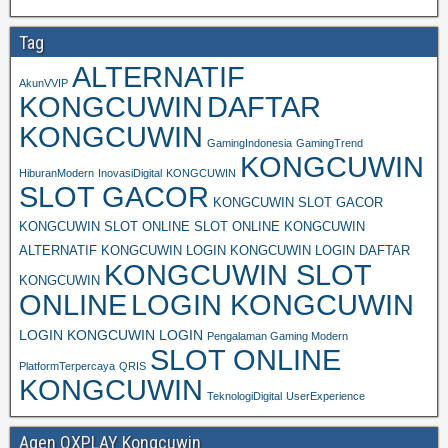
Tag
ALTERNATIF
AkunVVIP
KONGCUWIN
DAFTAR
KONGCUWIN
GamingIndonesia
GamingTrend
KONGCUWIN
HiburanModern
InovasiDigital
KONGCUWIN
SLOT GACOR
KONGCUWIN SLOT GACOR
KONGCUWIN SLOT ONLINE SLOT ONLINE KONGCUWIN
ALTERNATIF KONGCUWIN LOGIN KONGCUWIN LOGIN DAFTAR
KONGCUWIN SLOT
KONGCUWIN
ONLINE
LOGIN KONGCUWIN
LOGIN KONGCUWIN LOGIN
Pengalaman Gaming Modern
SLOT ONLINE
PlatformTerpercaya
QRIS
KONGCUWIN
TeknologiDigital
UserExperience
Agen OXPLAY Kongcuwin