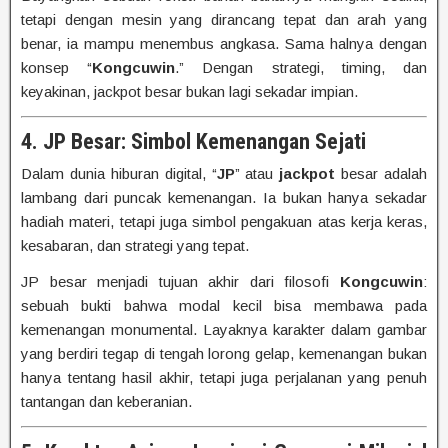
tetapi dengan mesin yang dirancang tepat dan arah yang
benar, ia mampu menembus angkasa. Sama halnya dengan
konsep “
Kongcuwin
.” Dengan strategi, timing, dan
keyakinan, jackpot besar bukan lagi sekadar impian.
4. JP Besar: Simbol Kemenangan Sejati
Dalam dunia hiburan digital, “
JP
” atau
jackpot
besar adalah
lambang dari puncak kemenangan. Ia bukan hanya sekadar
hadiah materi, tetapi juga simbol pengakuan atas kerja keras,
kesabaran, dan strategi yang tepat.
JP besar menjadi tujuan akhir dari filosofi
Kongcuwin
:
sebuah bukti bahwa modal kecil bisa membawa pada
kemenangan monumental. Layaknya karakter dalam gambar
yang berdiri tegap di tengah lorong gelap, kemenangan bukan
hanya tentang hasil akhir, tetapi juga perjalanan yang penuh
tantangan dan keberanian.