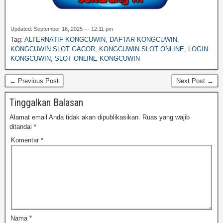
Updated: September 16, 2025 — 12:11 pm
Tag:
ALTERNATIF KONGCUWIN
,
DAFTAR KONGCUWIN
,
KONGCUWIN SLOT GACOR
,
KONGCUWIN SLOT ONLINE
,
LOGIN
KONGCUWIN
,
SLOT ONLINE KONGCUWIN
← Previous Post
Next Post →
Tinggalkan Balasan
Alamat email Anda tidak akan dipublikasikan.
Ruas yang wajib
ditandai
*
Komentar
*
Nama
*