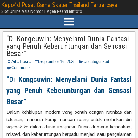
Kepo4d Pusat Game Skater Thailand Terpercaya
Slot Online Asia Nomor 1 Agen Resmi Idntoto
“Di Kongcuwin: Menyelami Dunia Fantasi
yang Penuh Keberuntungan dan Sensasi
Besar”
AihaTiosna
September 16, 2025
Uncategorized
Comments
“Di Kongcuwin: Menyelami Dunia Fantasi
yang Penuh Keberuntungan dan Sensasi
Besar”
Dalam kehidupan modern yang penuh dengan rutinitas dan
tekanan, manusia kerap mencari ruang untuk melarikan diri
sejenak ke dalam dunia imajinasi. Dunia di mana keindahan,
misteri, dan keberuntungan berpadu menjadi satu pengalaman