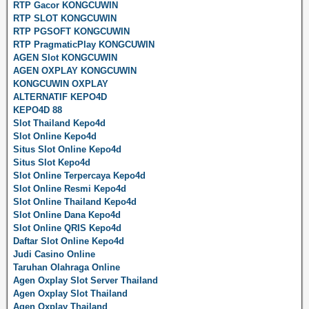
RTP Gacor KONGCUWIN
RTP SLOT KONGCUWIN
RTP PGSOFT KONGCUWIN
RTP PragmaticPlay KONGCUWIN
AGEN Slot KONGCUWIN
AGEN OXPLAY KONGCUWIN
KONGCUWIN OXPLAY
ALTERNATIF KEPO4D
KEPO4D 88
Slot Thailand Kepo4d
Slot Online Kepo4d
Situs Slot Online Kepo4d
Situs Slot Kepo4d
Slot Online Terpercaya Kepo4d
Slot Online Resmi Kepo4d
Slot Online Thailand Kepo4d
Slot Online Dana Kepo4d
Slot Online QRIS Kepo4d
Daftar Slot Online Kepo4d
Judi Casino Online
Taruhan Olahraga Online
Agen Oxplay Slot Server Thailand
Agen Oxplay Slot Thailand
Agen Oxplay Thailand