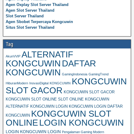
Agen Oxplay Slot Server Thailand
Agen Slot Server Thailand
Slot Server Thailand
Agen Sbobet Terpercaya Kongcuwin
Situs Slot Server Thailand
Tag
ALTERNATIF
AkunVVIP
KONGCUWIN
DAFTAR
KONGCUWIN
GamingIndonesia
GamingTrend
KONGCUWIN
HiburanModern
InovasiDigital
KONGCUWIN
SLOT GACOR
KONGCUWIN SLOT GACOR
KONGCUWIN SLOT ONLINE SLOT ONLINE KONGCUWIN
ALTERNATIF KONGCUWIN LOGIN KONGCUWIN LOGIN DAFTAR
KONGCUWIN SLOT
KONGCUWIN
ONLINE
LOGIN KONGCUWIN
LOGIN KONGCUWIN LOGIN
Pengalaman Gaming Modern