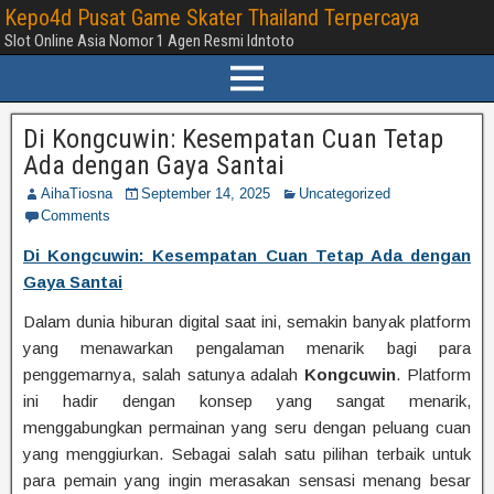
Kepo4d Pusat Game Skater Thailand Terpercaya
Slot Online Asia Nomor 1 Agen Resmi Idntoto
Di Kongcuwin: Kesempatan Cuan Tetap
Ada dengan Gaya Santai
AihaTiosna
September 14, 2025
Uncategorized
Comments
Di Kongcuwin: Kesempatan Cuan Tetap Ada dengan
Gaya Santai
Dalam dunia hiburan digital saat ini, semakin banyak platform
yang menawarkan pengalaman menarik bagi para
penggemarnya, salah satunya adalah
Kongcuwin
. Platform
ini hadir dengan konsep yang sangat menarik,
menggabungkan permainan yang seru dengan peluang cuan
yang menggiurkan. Sebagai salah satu pilihan terbaik untuk
para pemain yang ingin merasakan sensasi menang besar