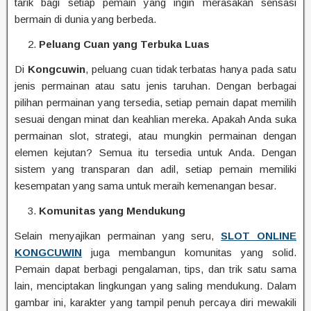
tarik bagi setiap pemain yang ingin merasakan sensasi
bermain di dunia yang berbeda.
Peluang Cuan yang Terbuka Luas
Di
Kongcuwin
, peluang cuan tidak terbatas hanya pada satu
jenis permainan atau satu jenis taruhan. Dengan berbagai
pilihan permainan yang tersedia, setiap pemain dapat memilih
sesuai dengan minat dan keahlian mereka. Apakah Anda suka
permainan slot, strategi, atau mungkin permainan dengan
elemen kejutan? Semua itu tersedia untuk Anda. Dengan
sistem yang transparan dan adil, setiap pemain memiliki
kesempatan yang sama untuk meraih kemenangan besar.
Komunitas yang Mendukung
Selain menyajikan permainan yang seru,
SLOT ONLINE
KONGCUWIN
juga membangun komunitas yang solid.
Pemain dapat berbagi pengalaman, tips, dan trik satu sama
lain, menciptakan lingkungan yang saling mendukung. Dalam
gambar ini, karakter yang tampil penuh percaya diri mewakili