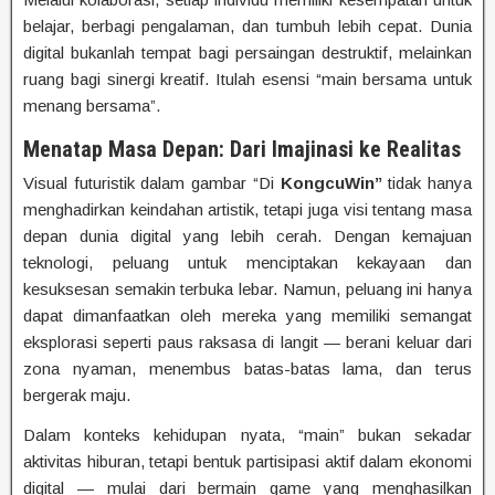
belajar, berbagi pengalaman, dan tumbuh lebih cepat. Dunia
digital bukanlah tempat bagi persaingan destruktif, melainkan
ruang bagi sinergi kreatif. Itulah esensi “main bersama untuk
menang bersama”.
Menatap Masa Depan: Dari Imajinasi ke Realitas
Visual futuristik dalam gambar “Di
KongcuWin”
tidak hanya
menghadirkan keindahan artistik, tetapi juga visi tentang masa
depan dunia digital yang lebih cerah. Dengan kemajuan
teknologi, peluang untuk menciptakan kekayaan dan
kesuksesan semakin terbuka lebar. Namun, peluang ini hanya
dapat dimanfaatkan oleh mereka yang memiliki semangat
eksplorasi seperti paus raksasa di langit — berani keluar dari
zona nyaman, menembus batas-batas lama, dan terus
bergerak maju.
Dalam konteks kehidupan nyata, “main” bukan sekadar
aktivitas hiburan, tetapi bentuk partisipasi aktif dalam ekonomi
digital — mulai dari bermain game yang menghasilkan