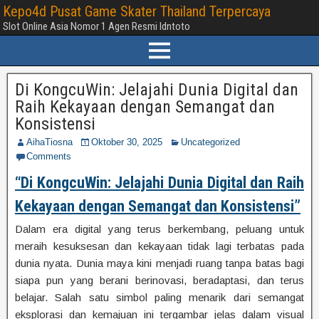
Kepo4d Pusat Game Skater Thailand Terpercaya
Slot Online Asia Nomor 1 Agen Resmi Idntoto
Di KongcuWin: Jelajahi Dunia Digital dan
Raih Kekayaan dengan Semangat dan
Konsistensi
AihaTiosna
Oktober 30, 2025
Uncategorized
Comments
“Di KongcuWin: Jelajahi Dunia Digital dan Raih
Kekayaan dengan Semangat dan Konsistensi”
Dalam era digital yang terus berkembang, peluang untuk
meraih kesuksesan dan kekayaan tidak lagi terbatas pada
dunia nyata. Dunia maya kini menjadi ruang tanpa batas bagi
siapa pun yang berani berinovasi, beradaptasi, dan terus
belajar. Salah satu simbol paling menarik dari semangat
eksplorasi dan kemajuan ini tergambar jelas dalam visual