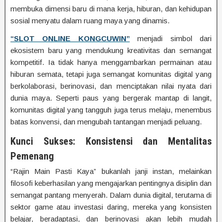
membuka dimensi baru di mana kerja, hiburan, dan kehidupan
sosial menyatu dalam ruang maya yang dinamis.
“SLOT ONLINE KONGCUWIN”
menjadi simbol dari
ekosistem baru yang mendukung kreativitas dan semangat
kompetitif. Ia tidak hanya menggambarkan permainan atau
hiburan semata, tetapi juga semangat komunitas digital yang
berkolaborasi, berinovasi, dan menciptakan nilai nyata dari
dunia maya. Seperti paus yang bergerak mantap di langit,
komunitas digital yang tangguh juga terus melaju, menembus
batas konvensi, dan mengubah tantangan menjadi peluang.
Kunci Sukses: Konsistensi dan Mentalitas
Pemenang
“Rajin Main Pasti Kaya” bukanlah janji instan, melainkan
filosofi keberhasilan yang mengajarkan pentingnya disiplin dan
semangat pantang menyerah. Dalam dunia digital, terutama di
sektor game atau investasi daring, mereka yang konsisten
belajar, beradaptasi, dan berinovasi akan lebih mudah