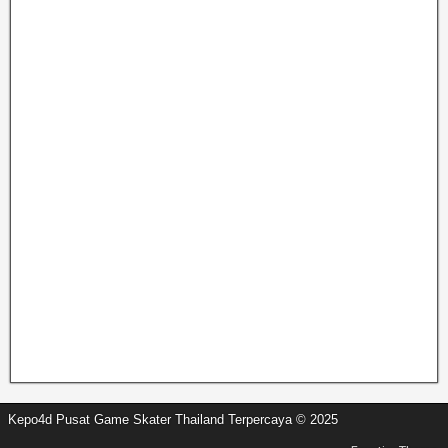
Kepo4d Pusat Game Skater Thailand Terpercaya © 2025