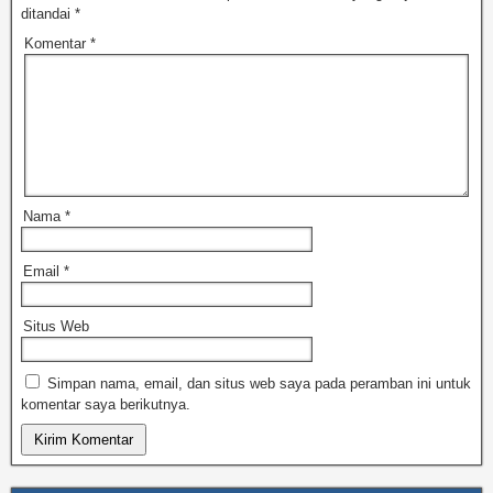
ditandai
*
Komentar
*
Nama
*
Email
*
Situs Web
Simpan nama, email, dan situs web saya pada peramban ini untuk
komentar saya berikutnya.