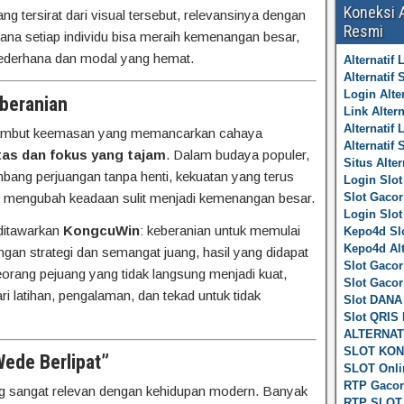
Koneksi A
g tersirat dari visual tersebut, relevansinya dengan
Resmi
mana setiap individu bisa meraih kemenangan besar,
sederhana dan modal yang hemat.
Alternatif
Alternatif
Login Alte
beranian
Link Alter
Alternatif
rambut keemasan yang memancarkan cahaya
Alternatif
tas dan fokus yang tajam
. Dalam budaya populer,
Situs Alte
ambang perjuangan tanpa henti, kekuatan yang terus
Login Slo
 mengubah keadaan sulit menjadi kemenangan besar.
Slot Gaco
Login Slo
 ditawarkan
KongcuWin
: keberanian untuk memulai
Kepo4d Sl
Kepo4d Alt
ngan strategi dan semangat juang, hasil yang didapat
Slot Gaco
eorang pejuang yang tidak langsung menjadi kuat,
Slot Gac
i latihan, pengalaman, dan tekad untuk tidak
Slot DAN
Slot QRI
ALTERNAT
SLOT KO
Wede Berlipat”
SLOT Onl
RTP Gaco
ang sangat relevan dengan kehidupan modern. Banyak
RTP SLOT