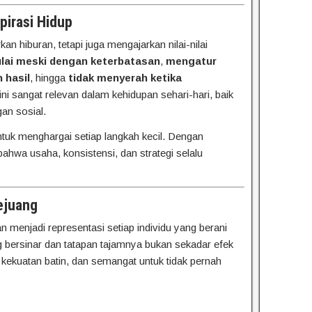
pirasi Hidup
n hiburan, tetapi juga mengajarkan nilai-nilai
lai meski dengan keterbatasan
,
mengatur
 hasil
, hingga
tidak menyerah ketika
ai ini sangat relevan dalam kehidupan sehari-hari, baik
an sosial.
ntuk menghargai setiap langkah kecil. Dengan
bahwa usaha, konsistensi, dan strategi selalu
Pejuang
menjadi representasi setiap individu yang berani
bersinar dan tatapan tajamnya bukan sekadar efek
s, kekuatan batin, dan semangat untuk tidak pernah