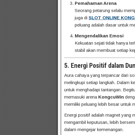
Pemahaman Arena
Seorang petarung selalu memp
juga di
SLOT ONLINE KON
peluang adalah dasar untuk 
Mengendalikan Emosi
Kekuatan sejati tidak hanya ter
stabil akan membuat setiap kep
5. Energi Positif dalam Dun
Aura cahaya yang terpancar dari s
melingkupi setiap langkah. Dalam keh
untuk menghadapi tantangan. Begitu j
memasuki arena
KongcuWin
denga
memiliki peluang lebih besar untuk m
Energi positif adalah magnet yang 
mengambil keputusan, lebih bersem
dalam mengejar kemenangan.