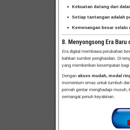
Kekuatan datang dari dalam
Setiap tantangan adalah p
Kemenangan besar selalu di
8. Menyongsong Era Baru
Era digital membawa perubahan bes
bahkan sumber penghasilan. Di teng
yang memberikan kesempatan bagi
Dengan
akses mudah, modal rin
momentum emas untuk tumbuh dan b
pernah gentar menghadapi musuh, 
semangat penuh keyakinan.