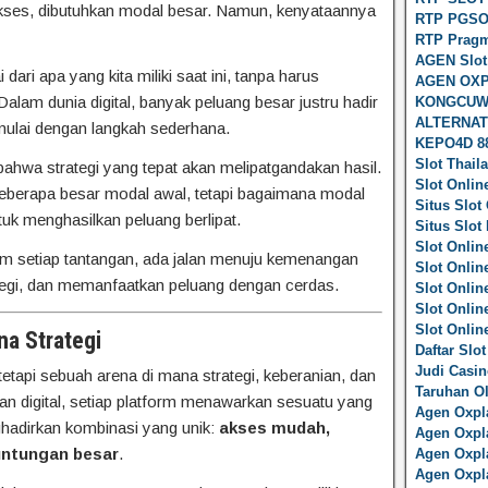
ukses, dibutuhkan modal besar. Namun, kenyataannya
RTP PGS
RTP Prag
AGEN Slo
dari apa yang kita miliki saat ini, tanpa harus
AGEN OX
lam dunia digital, banyak peluang besar justru hadir
KONGCUW
ALTERNAT
ulai dengan langkah sederhana.
KEPO4D 8
Slot Thail
hwa strategi yang tepat akan melipatgandakan hasil.
Slot Onlin
berapa besar modal awal, tetapi bagaimana modal
Situs Slot
ntuk menghasilkan peluang berlipat.
Situs Slot
Slot Onlin
am setiap tantangan, ada jalan menuju kemenangan
Slot Onli
rategi, dan memanfaatkan peluang dengan cerdas.
Slot Onlin
Slot Onli
Slot Onli
a Strategi
Daftar Slo
Judi Casin
tapi sebuah arena di mana strategi, keberanian, dan
Taruhan Ol
an digital, setiap platform menawarkan sesuatu yang
Agen Oxpla
adirkan kombinasi yang unik:
akses mudah,
Agen Oxpla
untungan besar
.
Agen Oxpl
Agen Oxpla