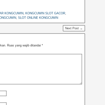
AR KONGCUWIN
,
KONGCUWIN SLOT GACOR
,
KONGCUWIN
,
SLOT ONLINE KONGCUWIN
Next Post →
ikan.
Ruas yang wajib ditandai
*