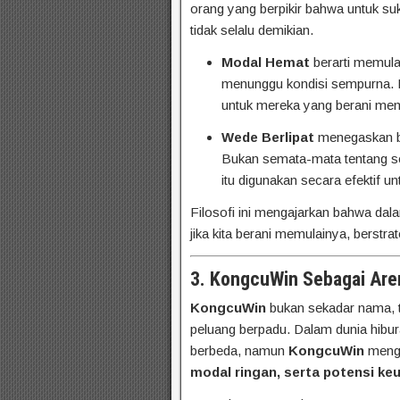
orang yang berpikir bahwa untuk s
tidak selalu demikian.
Modal Hemat
berarti memulai 
menunggu kondisi sempurna. Da
untuk mereka yang berani mem
Wede Berlipat
menegaskan ba
Bukan semata-mata tentang se
itu digunakan secara efektif u
Filosofi ini mengajarkan bahwa dal
jika kita berani memulainya, berst
3. KongcuWin Sebagai Aren
KongcuWin
bukan sekadar nama, te
peluang berpadu. Dalam dunia hibur
berbeda, namun
KongcuWin
mengh
modal ringan, serta potensi ke