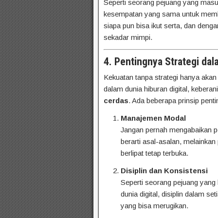
Seperti seorang pejuang yang masuk
kesempatan yang sama untuk mem
siapa pun bisa ikut serta, dan deng
sekadar mimpi.
4. Pentingnya Strategi da
Kekuatan tanpa strategi hanya akan
dalam dunia hiburan digital, keber
cerdas
. Ada beberapa prinsip penti
Manajemen Modal
Jangan pernah mengabaikan p
berarti asal-asalan, melainka
berlipat tetap terbuka.
Disiplin dan Konsistensi
Seperti seorang pejuang yang b
dunia digital, disiplin dalam s
yang bisa merugikan.