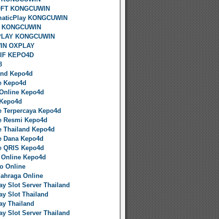
OFT KONGCUWIN
maticPlay KONGCUWIN
t KONGCUWIN
PLAY KONGCUWIN
IN OXPLAY
IF KEPO4D
8
and Kepo4d
e Kepo4d
 Online Kepo4d
 Kepo4d
e Terpercaya Kepo4d
ne Resmi Kepo4d
e Thailand Kepo4d
ne Dana Kepo4d
ne QRIS Kepo4d
t Online Kepo4d
o Online
ahraga Online
y Slot Server Thailand
y Slot Thailand
ay Thailand
y Slot Server Thailand